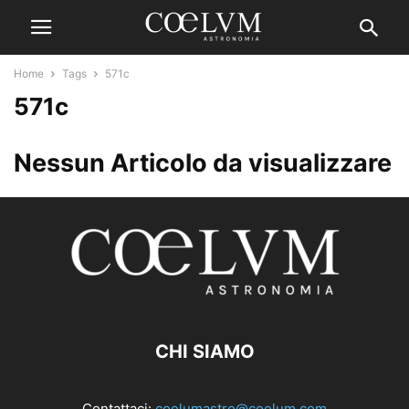
Home
Tags
571c
571c
Nessun Articolo da visualizzare
CHI SIAMO
Contattaci:
coelumastro@coelum.com