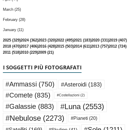
March (25)
February (28)
January (11)
2025 (329)
2024 (362)
2023 (320)
2022 (495)
2021 (183)
2020 (331)
2019 (407)
2018 (470)
2017 (406)
2016 (428)
2015 (503)
2014 (611)
2013 (757)
2012 (724)
2011 (518)
2010 (229)
2009 (21)
I SOGGETTI PIÙ FOTOGRAFATI
#Ammassi
(750)
#Asteroidi
(183)
#Comete
(835)
#Costellazioni
(2)
#Luna
(2553)
#Galassie
(883)
#Nebulose
(2273)
#Pianeti
(20)
#Sole
(1211)
#Satelliti
(169)
#Skyline
(41)