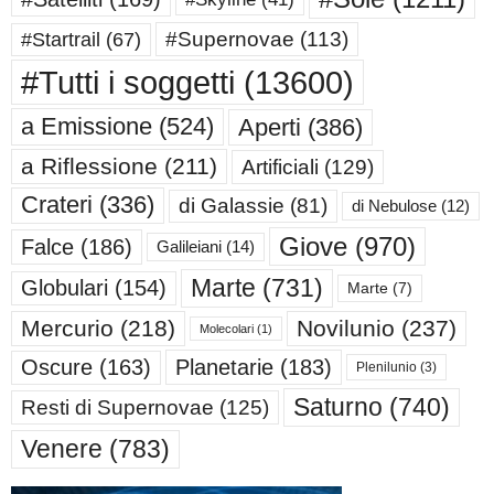
#Supernovae
(113)
#Startrail
(67)
#Tutti i soggetti
(13600)
a Emissione
(524)
Aperti
(386)
a Riflessione
(211)
Artificiali
(129)
Crateri
(336)
di Galassie
(81)
di Nebulose
(12)
Giove
(970)
Falce
(186)
Galileiani
(14)
Marte
(731)
Globulari
(154)
Marte
(7)
Mercurio
(218)
Novilunio
(237)
Molecolari
(1)
Oscure
(163)
Planetarie
(183)
Plenilunio
(3)
Saturno
(740)
Resti di Supernovae
(125)
Venere
(783)