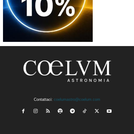
Contattaci:
coelumastro@coelum.com