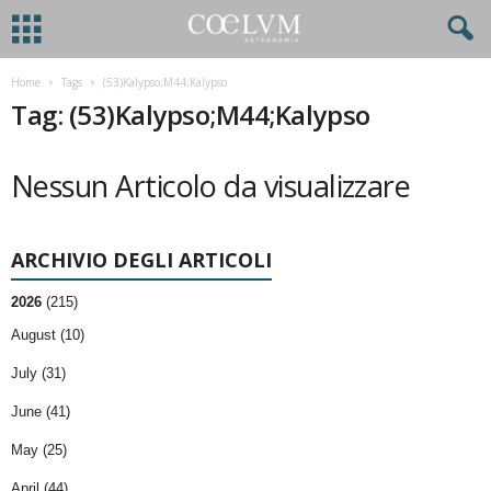
Home
Tags
(53)Kalypso;M44;Kalypso
Tag: (53)Kalypso;M44;Kalypso
Nessun Articolo da visualizzare
ARCHIVIO DEGLI ARTICOLI
2026
(215)
August (10)
July (31)
June (41)
May (25)
April (44)