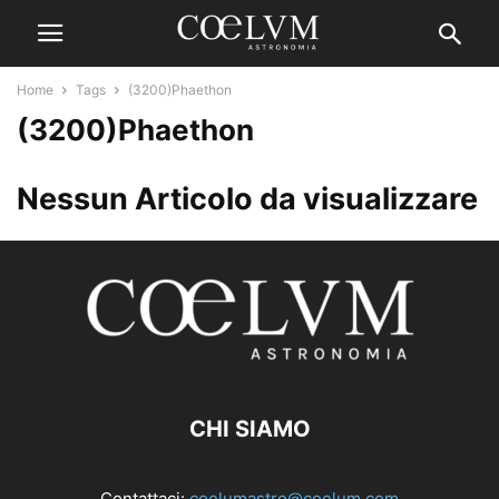
Home
Tags
(3200)Phaethon
(3200)Phaethon
Nessun Articolo da visualizzare
CHI SIAMO
Contattaci:
coelumastro@coelum.com