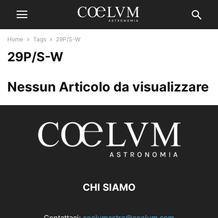
Home
Tags
29P/S-W
29P/S-W
Nessun Articolo da visualizzare
CHI SIAMO
Contattaci:
coelumastro@coelum.com