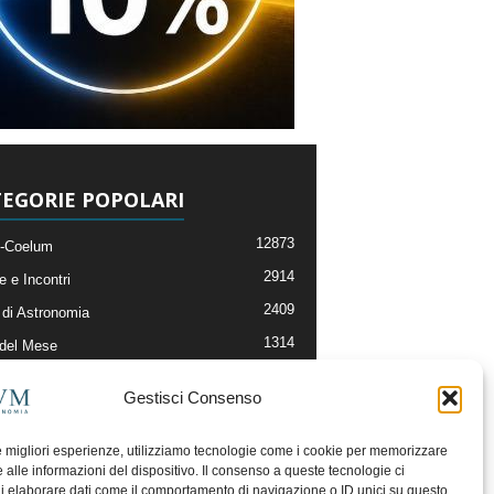
EGORIE POPOLARI
12873
-Coelum
2914
e e Incontri
2409
di Astronomia
1314
 del Mese
365
nomia, Astrofisica e Cosmologia
Gestisci Consenso
268
li e Risorse On-Line
192
og della Redazione
le migliori esperienze, utilizziamo tecnologie come i cookie per memorizzare
 alle informazioni del dispositivo. Il consenso a queste tecnologie ci
i elaborare dati come il comportamento di navigazione o ID unici su questo