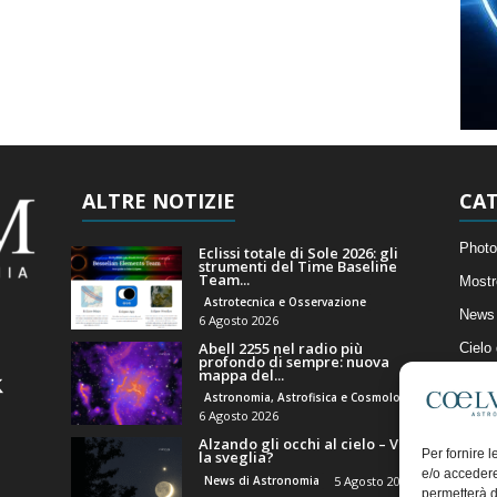
ALTRE NOTIZIE
CAT
Photo
Eclissi totale di Sole 2026: gli
strumenti del Time Baseline
Team...
Mostr
Astrotecnica e Osservazione
News 
6 Agosto 2026
Abell 2255 nel radio più
Cielo
profondo di sempre: nuova
mappa del...
Astro
Astronomia, Astrofisica e Cosmologia
Artico
6 Agosto 2026
Alzando gli occhi al cielo – Vale
Il Bl
Per fornire 
la sveglia?
e/o accedere
News di Astronomia
5 Agosto 2026
permetterà d