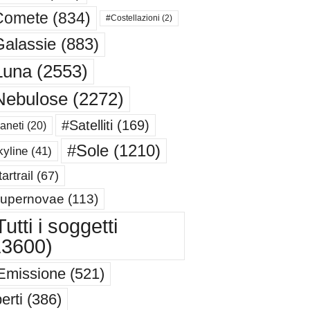
Comete
(834)
#Costellazioni
(2)
alassie
(883)
Luna
(2553)
Nebulose
(2272)
#Satelliti
(169)
aneti
(20)
#Sole
(1210)
yline
(41)
artrail
(67)
upernovae
(113)
utti i soggetti
13600)
Emissione
(521)
erti
(386)