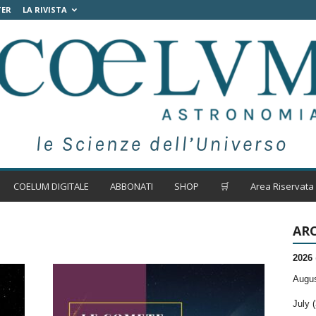
TER
LA RIVISTA
COELUM DIGITALE
ABBONATI
SHOP
🛒
Area Riservata
ARC
2026
Augus
July (