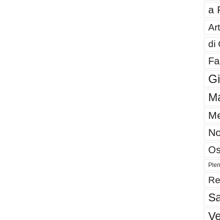
a 
Art
di
Fa
G
Ma
Me
No
Os
Plen
Re
Sa
V