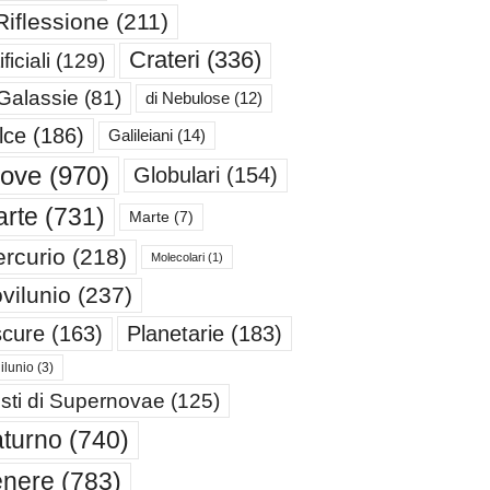
Riflessione
(211)
Crateri
(336)
ificiali
(129)
 Galassie
(81)
di Nebulose
(12)
lce
(186)
Galileiani
(14)
iove
(970)
Globulari
(154)
rte
(731)
Marte
(7)
rcurio
(218)
Molecolari
(1)
vilunio
(237)
cure
(163)
Planetarie
(183)
ilunio
(3)
sti di Supernovae
(125)
turno
(740)
enere
(783)