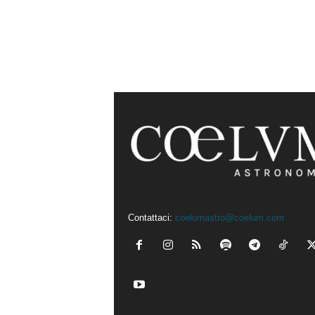
Contattaci:
coelumastro@coelum.com