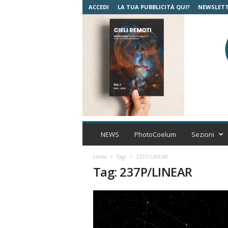
ACCEDI
LA TUA PUBBLICITÀ QUI?
NEWSLET
C
o
NEWS
PhotoCoelum
Sezioni
e
l
Home
Tags
237P/LINEAR
u
Tag: 237P/LINEAR
m
A
s
t
r
o