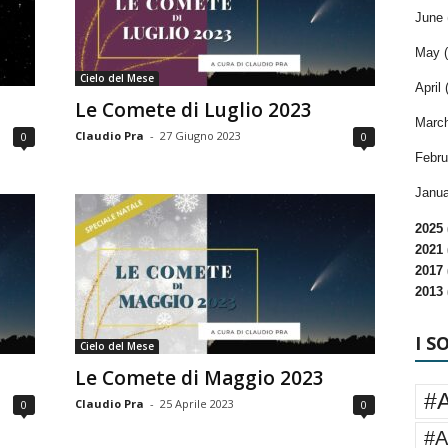
June 
May (
Cielo del Mese
April 
Le Comete di Luglio 2023
March
Claudio Pra
-
27 Giugno 2023
0
0
Febru
Janua
2025 
2021 
2017 
2013 
I S
Cielo del Mese
Le Comete di Maggio 2023
#
Claudio Pra
-
25 Aprile 2023
0
0
#A