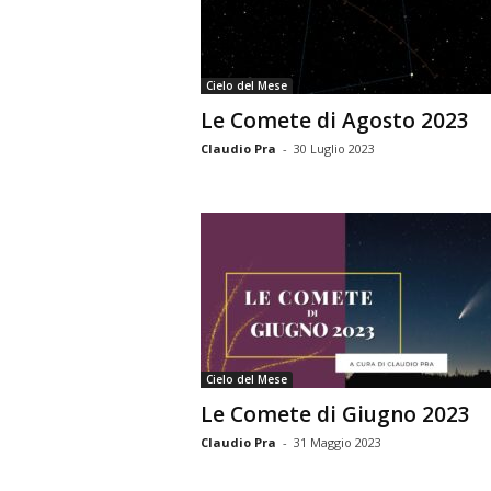
n
o
m
Cielo del Mese
i
Le Comete di Agosto 2023
a
Claudio Pra
-
30 Luglio 2023
Cielo del Mese
Le Comete di Giugno 2023
Claudio Pra
-
31 Maggio 2023