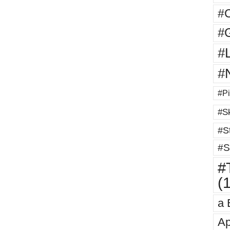
#
#G
#
#
#Pi
#Sk
#St
#S
#T
(
a 
Ap