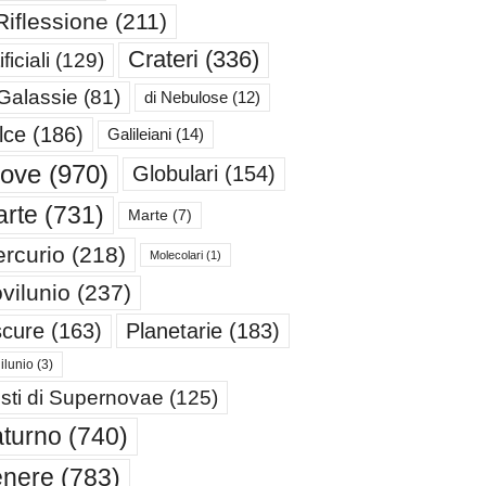
Riflessione
(211)
Crateri
(336)
ificiali
(129)
 Galassie
(81)
di Nebulose
(12)
lce
(186)
Galileiani
(14)
iove
(970)
Globulari
(154)
rte
(731)
Marte
(7)
rcurio
(218)
Molecolari
(1)
vilunio
(237)
cure
(163)
Planetarie
(183)
ilunio
(3)
sti di Supernovae
(125)
turno
(740)
enere
(783)