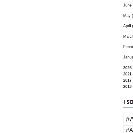
June 
May (
April 
March
Febru
Janua
2025 
2021 
2017 
2013 
I S
#
#A