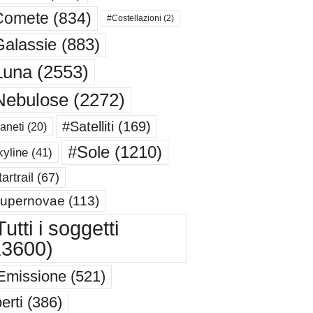
Comete
(834)
#Costellazioni
(2)
alassie
(883)
Luna
(2553)
Nebulose
(2272)
#Satelliti
(169)
aneti
(20)
#Sole
(1210)
yline
(41)
artrail
(67)
upernovae
(113)
utti i soggetti
13600)
Emissione
(521)
erti
(386)