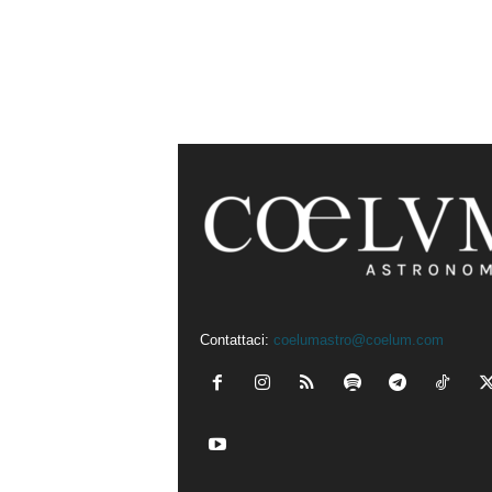
Contattaci:
coelumastro@coelum.com