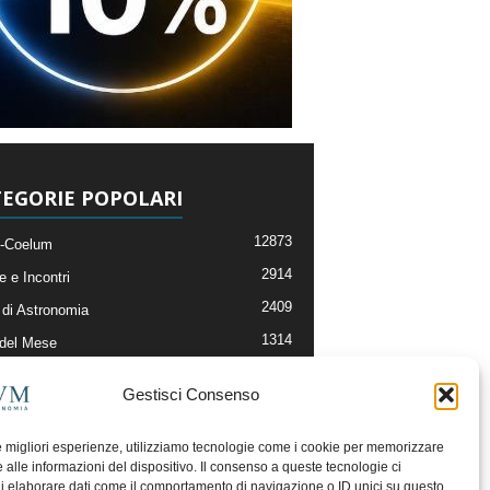
EGORIE POPOLARI
12873
-Coelum
2914
e e Incontri
2409
di Astronomia
1314
 del Mese
365
nomia, Astrofisica e Cosmologia
Gestisci Consenso
268
li e Risorse On-Line
192
og della Redazione
le migliori esperienze, utilizziamo tecnologie come i cookie per memorizzare
 alle informazioni del dispositivo. Il consenso a queste tecnologie ci
i elaborare dati come il comportamento di navigazione o ID unici su questo