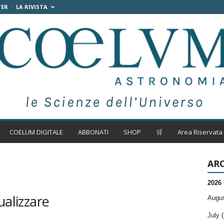
TER
LA RIVISTA
COELUM DIGITALE
ABBONATI
SHOP
🛒
Area Riservata
ARC
2026
ualizzare
Augus
July (