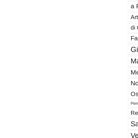
a 
Art
di
Fa
G
Ma
Me
No
Os
Plen
Re
Sa
V