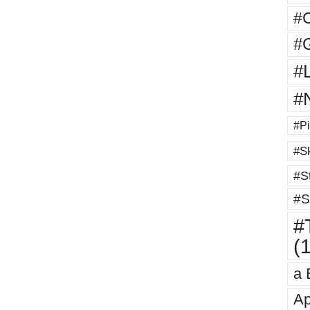
#
#G
#
#
#Pi
#Sk
#St
#S
#T
(
a 
Ap