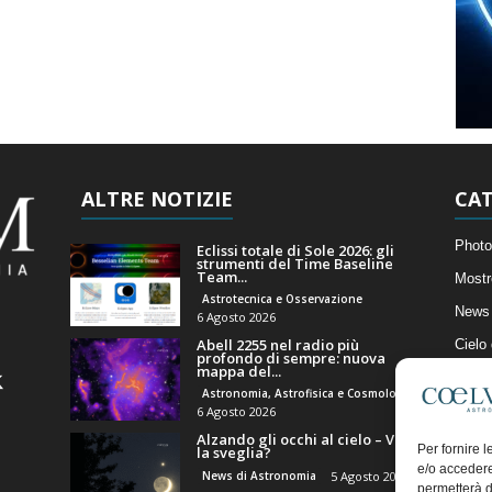
ALTRE NOTIZIE
CAT
Photo
Eclissi totale di Sole 2026: gli
strumenti del Time Baseline
Team...
Mostr
Astrotecnica e Osservazione
News 
6 Agosto 2026
Abell 2255 nel radio più
Cielo
profondo di sempre: nuova
mappa del...
Astro
Astronomia, Astrofisica e Cosmologia
Artico
6 Agosto 2026
Alzando gli occhi al cielo – Vale
Il Bl
Per fornire 
la sveglia?
e/o accedere
News di Astronomia
5 Agosto 2026
permetterà d