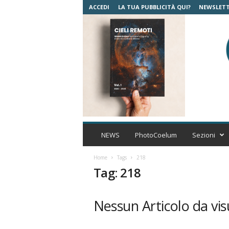
ACCEDI
LA TUA PUBBLICITÀ QUI?
NEWSLET
C
o
NEWS
PhotoCoelum
Sezioni
e
l
Home
Tags
218
u
Tag: 218
m
A
s
Nessun Articolo da vis
t
r
o