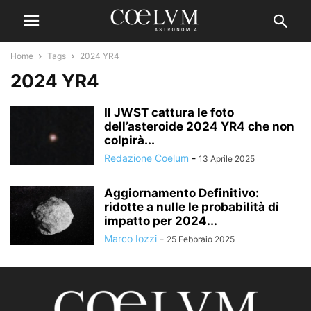
Home
Tags
2024 YR4
2024 YR4
Il JWST cattura le foto
dell’asteroide 2024 YR4 che non
colpirà...
Redazione Coelum
-
13 Aprile 2025
Aggiornamento Definitivo:
ridotte a nulle le probabilità di
impatto per 2024...
Marco Iozzi
-
25 Febbraio 2025