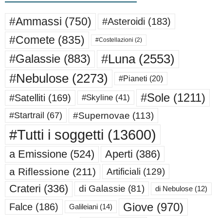
#Ammassi
(750)
#Asteroidi
(183)
#Comete
(835)
#Costellazioni
(2)
#Luna
(2553)
#Galassie
(883)
#Nebulose
(2273)
#Pianeti
(20)
#Sole
(1211)
#Satelliti
(169)
#Skyline
(41)
#Supernovae
(113)
#Startrail
(67)
#Tutti i soggetti
(13600)
a Emissione
(524)
Aperti
(386)
a Riflessione
(211)
Artificiali
(129)
Crateri
(336)
di Galassie
(81)
di Nebulose
(12)
Giove
(970)
Falce
(186)
Galileiani
(14)