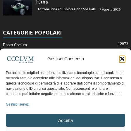
l’Etna
Astronautica ed Esplorazione Spaziale
7 Agosto 2026
CATEGORIE POPOLARI
12873
Photo-Coelum
2914
Mostre e Incontri
Gestisci Consenso
2412
News di Astronomia
1315
Cielo del Mese
Per fornire le migliori esperienze, utilizziamo tecnologie come i cookie per
memorizzare e/o accedere alle informazioni del dispositivo. Il consenso a
365
Astronomia, Astrofisica e Cosmologia
queste tecnologie ci permetterà di elaborare dati come il comportamento di
268
Articoli e Risorse On-Line
navigazione o ID unici su questo sito. Non acconsentire o ritirare il
consenso può influire negativamente su alcune caratteristiche e funzioni.
192
Il Blog della Redazione
Gestisci servizi
Pubblicità:
ads@coelum.com
Accetta
Copyright © 1997 - 2024 vietata la riproduzione.
CF/P.IVA/VAT.C IT.01988340434