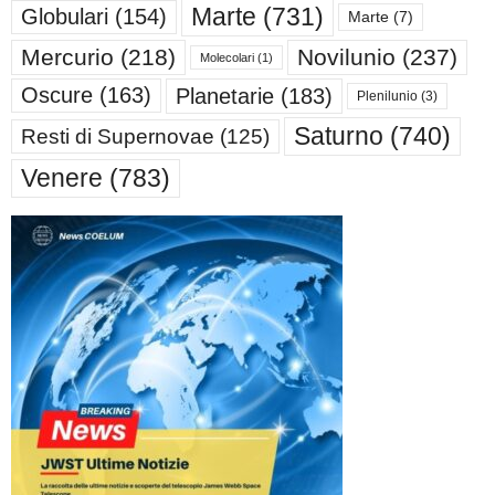
Marte
(731)
Globulari
(154)
Marte
(7)
Mercurio
(218)
Novilunio
(237)
Molecolari
(1)
Oscure
(163)
Planetarie
(183)
Plenilunio
(3)
Saturno
(740)
Resti di Supernovae
(125)
Venere
(783)