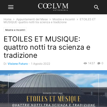
Home
Appuntamenti del Mese
Mostre e Incontri
ETOILES ET
MUSIQUE: quattro notti tra scienza e tradizione
Mostre e Incontri
ETOILES ET MUSIQUE:
quattro notti tra scienza e
tradizione
1437
0
Di
Visione Futuro
-
1 Agosto 2022