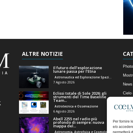
ALTRE NOTIZIE
CAT
Photo
Il futuro dell’esplorazione
lunare passa per l’Etna
Mostr
Astronautica ed Esplorazione Spaziale
7 Agosto 2026
News 
Eclissi totale di Sole 2026: gli
Cielo
strumenti del Time Baseline
Team...
Astro
Astrotecnica e Osservazione
Artico
6 Agosto 2026
Abell 2255 nel radio più
Il Bl
Per fornire 
profondo di sempre: nuova
mappa del...
e/o accedere
Astronomia, Astrofisica e Cosmologia
permetterà d