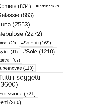
Comete
(834)
#Costellazioni
(2)
alassie
(883)
Luna
(2553)
Nebulose
(2272)
#Satelliti
(169)
aneti
(20)
#Sole
(1210)
yline
(41)
artrail
(67)
upernovae
(113)
utti i soggetti
13600)
Emissione
(521)
erti
(386)