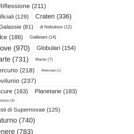
Riflessione
(211)
Crateri
(336)
ificiali
(129)
 Galassie
(81)
di Nebulose
(12)
lce
(186)
Galileiani
(14)
iove
(970)
Globulari
(154)
rte
(731)
Marte
(7)
rcurio
(218)
Molecolari
(1)
vilunio
(237)
cure
(163)
Planetarie
(183)
ilunio
(3)
sti di Supernovae
(125)
turno
(740)
enere
(783)