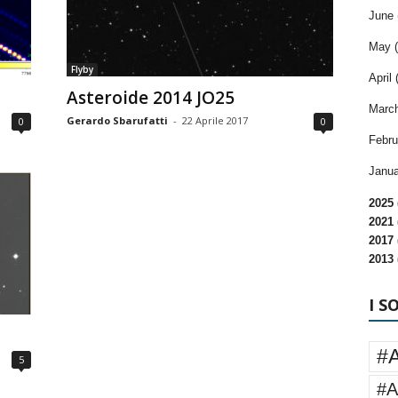
June 
May (
Flyby
April 
Asteroide 2014 JO25
March
Gerardo Sbarufatti
-
22 Aprile 2017
0
0
Febru
Janua
2025 
2021 
2017 
2013 
I S
#
5
#A