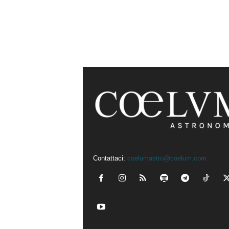
Contattaci:
coelumastro@coelum.com