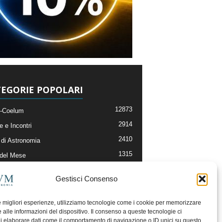
EGORIE POPOLARI
12873
-Coelum
2914
e e Incontri
2410
di Astronomia
1315
 del Mese
365
nomia, Astrofisica e Cosmologia
Gestisci Consenso
268
li e Risorse On-Line
192
og della Redazione
le migliori esperienze, utilizziamo tecnologie come i cookie per memorizzare
 alle informazioni del dispositivo. Il consenso a queste tecnologie ci
i elaborare dati come il comportamento di navigazione o ID unici su questo