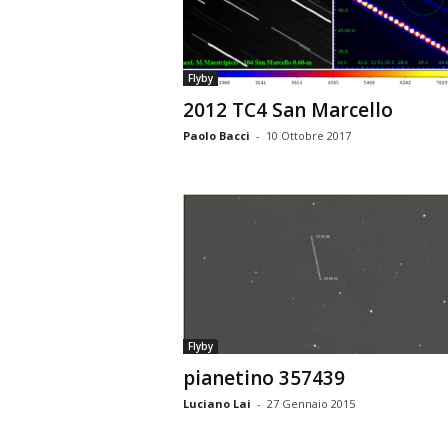
n
o
m
Flyby
i
2012 TC4 San Marcello
a
Paolo Bacci
-
10 Ottobre 2017
Flyby
pianetino 357439
Luciano Lai
-
27 Gennaio 2015