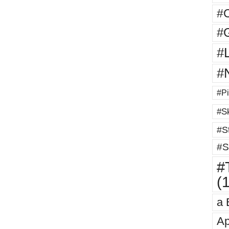
#
#G
#
#
#Pi
#Sk
#St
#S
#T
(
a 
Ap