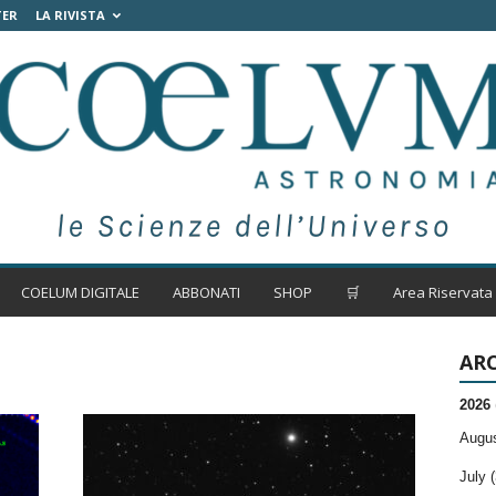
TER
LA RIVISTA
COELUM DIGITALE
ABBONATI
SHOP
🛒
Area Riservata
ARC
2026
Augus
July (