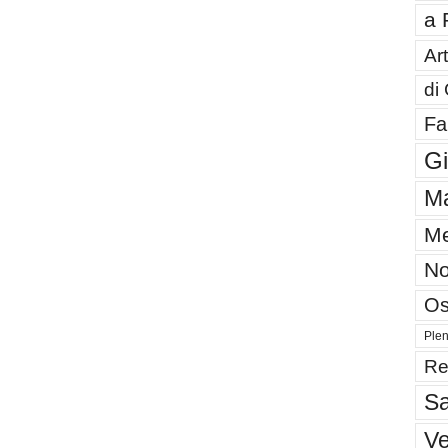
a 
Art
di
Fa
G
Ma
Me
No
Os
Plen
Re
Sa
V