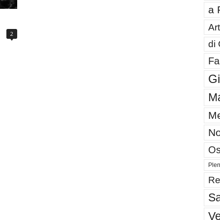
a 
Art
2
di
Fa
G
Ma
Me
No
Os
Plen
Re
Sa
V