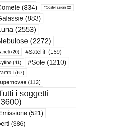
Comete
(834)
#Costellazioni
(2)
alassie
(883)
Luna
(2553)
Nebulose
(2272)
#Satelliti
(169)
aneti
(20)
#Sole
(1210)
yline
(41)
artrail
(67)
upernovae
(113)
utti i soggetti
13600)
Emissione
(521)
erti
(386)