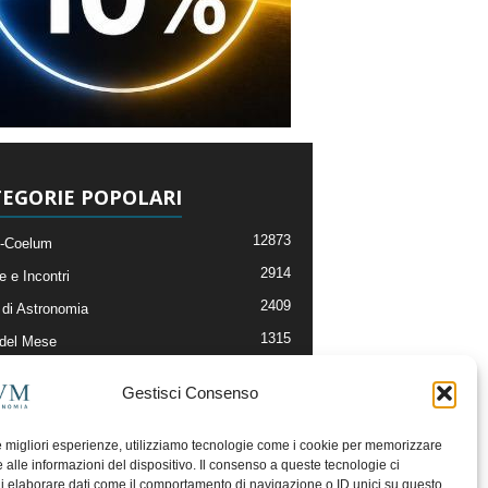
EGORIE POPOLARI
12873
-Coelum
2914
e e Incontri
2409
di Astronomia
1315
 del Mese
365
nomia, Astrofisica e Cosmologia
Gestisci Consenso
268
li e Risorse On-Line
192
og della Redazione
le migliori esperienze, utilizziamo tecnologie come i cookie per memorizzare
 alle informazioni del dispositivo. Il consenso a queste tecnologie ci
i elaborare dati come il comportamento di navigazione o ID unici su questo