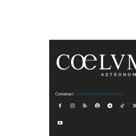
Contattaci:
coelumastro@coelum.com