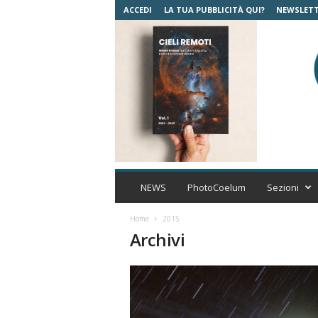
ACCEDI
LA TUA PUBBLICITÀ QUI?
NEWSLET
C
o
NEWS
PhotoCoelum
Sezioni
e
l
Home
2015
u
Archivi
m
A
s
t
r
o