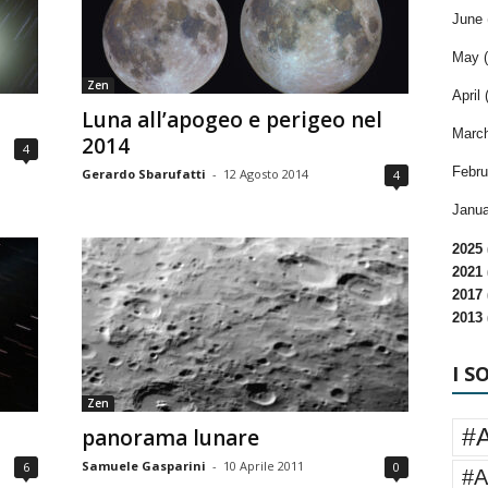
June 
May (
Zen
April 
Luna all’apogeo e perigeo nel
March
2014
4
Febru
Gerardo Sbarufatti
-
12 Agosto 2014
4
Janua
2025 
2021 
2017 
2013 
I S
Zen
#
panorama lunare
Samuele Gasparini
-
10 Aprile 2011
6
0
#A