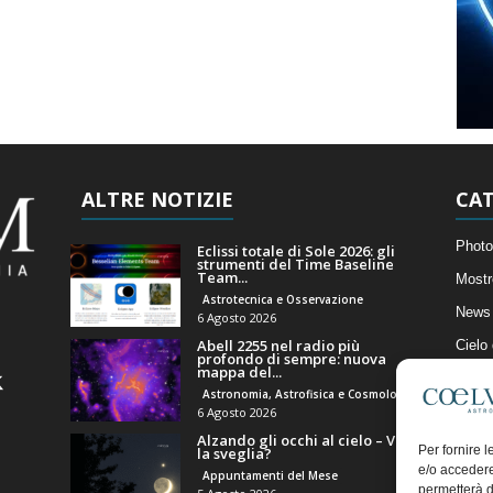
ALTRE NOTIZIE
CAT
Photo
Eclissi totale di Sole 2026: gli
strumenti del Time Baseline
Team...
Mostr
Astrotecnica e Osservazione
News 
6 Agosto 2026
Abell 2255 nel radio più
Cielo
profondo di sempre: nuova
mappa del...
Astro
Astronomia, Astrofisica e Cosmologia
Artico
6 Agosto 2026
Alzando gli occhi al cielo – Vale
Il Bl
Per fornire 
la sveglia?
e/o accedere
Appuntamenti del Mese
permetterà d