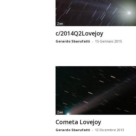
n
o
m
Zen
i
c/2014Q2Lovejoy
a
Gerardo Sbarufatti
-
15 Gennaio 2015
Zen
Cometa Lovejoy
Gerardo Sbarufatti
-
12 Dicembre 2013