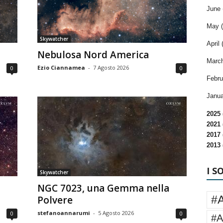
June 
May (
Skywatcher
April 
Nebulosa Nord America
March
Ezio Ciannamea
-
7 Agosto 2026
0
0
Febru
Janua
2025 
2021 
2017 
2013 
I S
Skywatcher
NGC 7023, una Gemma nella
#
Polvere
stefanoannarumi
-
5 Agosto 2026
0
0
#A