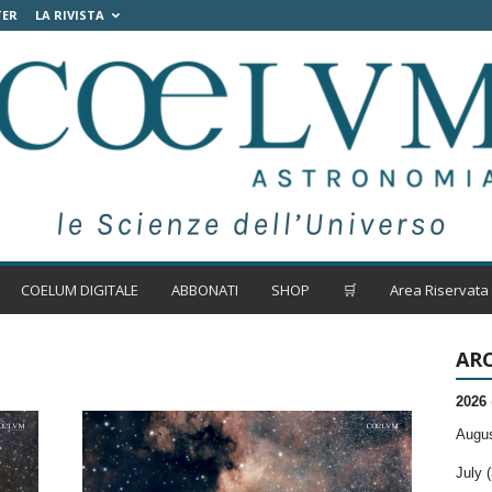
TER
LA RIVISTA
COELUM DIGITALE
ABBONATI
SHOP
🛒
Area Riservata
ARC
2026
Augus
July (