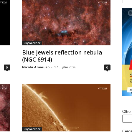
Skywatcher
Blue Jewels reflection nebula
(NGC 6914)
Nicola Amoruso
-
17 Luglio 2026
0
0
Oltre 
Skywatcher
Cerca 