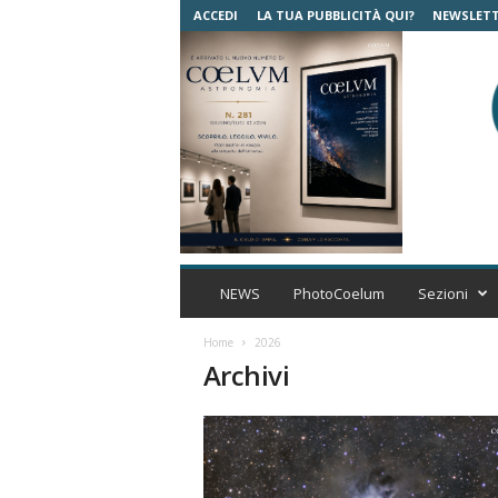
ACCEDI
LA TUA PUBBLICITÀ QUI?
NEWSLET
C
o
NEWS
PhotoCoelum
Sezioni
e
l
Home
2026
u
Archivi
m
A
s
t
r
o