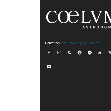
Contattaci:
coelumastro@coelum.com