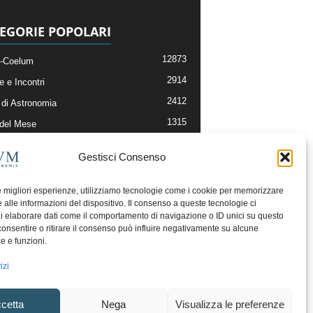
EGORIE POPOLARI
12873
-Coelum
2914
e e Incontri
2412
di Astronomia
1315
 del Mese
365
nomia, Astrofisica e Cosmologia
Gestisci Consenso
268
li e Risorse On-Line
192
og della Redazione
le migliori esperienze, utilizziamo tecnologie come i cookie per memorizzare
 alle informazioni del dispositivo. Il consenso a queste tecnologie ci
i elaborare dati come il comportamento di navigazione o ID unici su questo
consentire o ritirare il consenso può influire negativamente su alcune
he e funzioni.
izi
cetta
Nega
Visualizza le preferenze