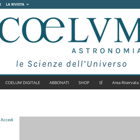
R
LA RIVISTA
COELUM DIGITALE
ABBONATI
SHOP
🛒
Area Riservata
.
Accedi