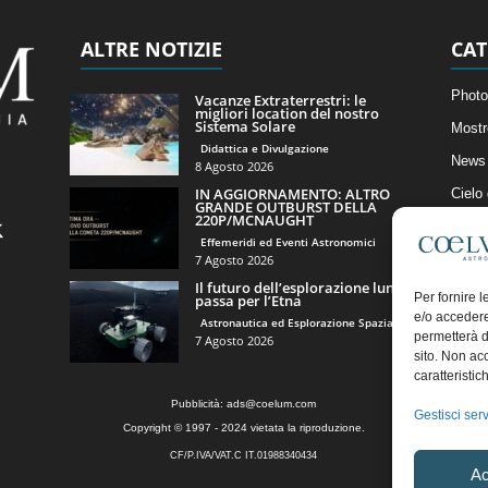
ALTRE NOTIZIE
CAT
Photo
Vacanze Extraterrestri: le
migliori location del nostro
Sistema Solare
Mostr
Didattica e Divulgazione
News 
8 Agosto 2026
IN AGGIORNAMENTO: ALTRO
Cielo
GRANDE OUTBURST DELLA
220P/MCNAUGHT
Astro
Effemeridi ed Eventi Astronomici
Artico
7 Agosto 2026
Il futuro dell’esplorazione lunare
Il Bl
Per fornire 
passa per l’Etna
e/o accedere
Astronautica ed Esplorazione Spaziale
permetterà d
7 Agosto 2026
sito. Non ac
caratteristic
Pubblicità:
ads@coelum.com
Gestisci serv
Copyright © 1997 - 2024 vietata la riproduzione.
CF/P.IVA/VAT.C IT.01988340434
Ac