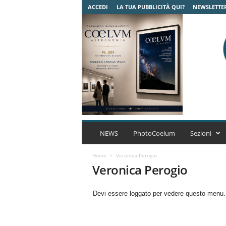
ACCEDI
LA TUA PUBBLICITÀ QUI?
NEWSLETTE
C
o
NEWS
PhotoCoelum
Sezioni
e
l
Home
Veronica Perogio
u
Veronica Perogio
m
A
Devi essere loggato per vedere questo menu
s
t
r
o