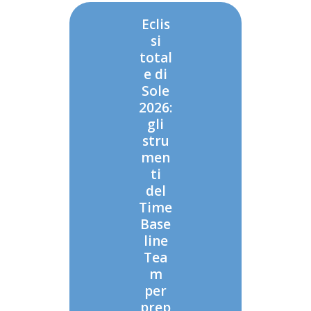
Eclis
si
total
e di
Sole
2026:
gli
stru
men
ti
del
Time
Base
line
Tea
m
per
prep