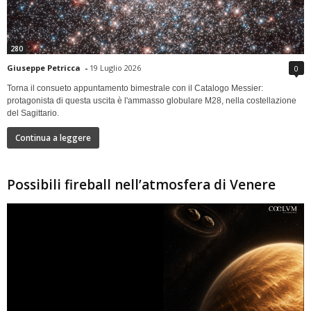
280
Giuseppe Petricca
-
19 Luglio 2026
0
Torna il consueto appuntamento bimestrale con il Catalogo Messier:
protagonista di questa uscita è l'ammasso globulare M28, nella costellazione
del Sagittario.
Continua a leggere
Possibili fireball nell’atmosfera di Venere