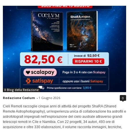
Il Blog della Redazione
Redazione Coelum
-
1 Giugno 2026
0
Cieli Remoti raccoglie cinque anni di attività del progetto ShaRA (Shared
Remote Astrophotography), un'esperienza unica di collaborazione tra astrofili e
astrofotografi impegnati nell'esplorazione del cielo australe attraverso grandi
telescopi remoti in Cile e Namibia. Con 22 progetti, 34 autori, 493 ore di
acquisizione e oltre 330 elaborazioni, il volume racconta immagini, tecniche,