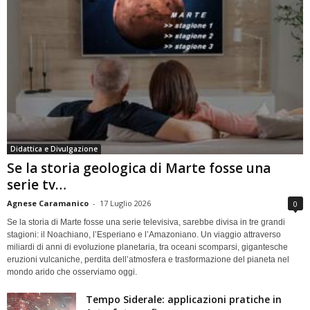
Didattica e Divulgazione
Se la storia geologica di Marte fosse una
serie tv…
Agnese Caramanico
-
17 Luglio 2026
0
Se la storia di Marte fosse una serie televisiva, sarebbe divisa in tre grandi
stagioni: il Noachiano, l’Esperiano e l’Amazoniano. Un viaggio attraverso
miliardi di anni di evoluzione planetaria, tra oceani scomparsi, gigantesche
eruzioni vulcaniche, perdita dell’atmosfera e trasformazione del pianeta nel
mondo arido che osserviamo oggi.
Tempo Siderale: applicazioni pratiche in