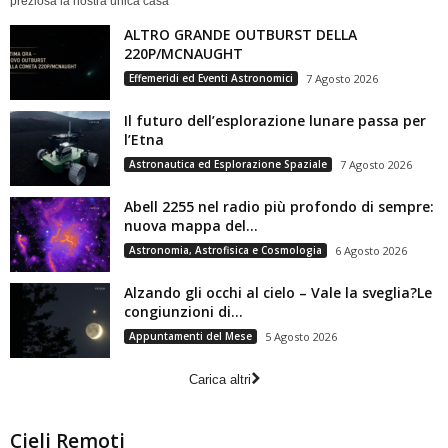
preziosa la nostra unica casa
ALTRO GRANDE OUTBURST DELLA
220P/MCNAUGHT
Effemeridi ed Eventi Astronomici
7 Agosto 2026
Il futuro dell’esplorazione lunare passa per
l’Etna
Astronautica ed Esplorazione Spaziale
7 Agosto 2026
Abell 2255 nel radio più profondo di sempre:
nuova mappa del...
Astronomia, Astrofisica e Cosmologia
6 Agosto 2026
Alzando gli occhi al cielo – Vale la sveglia?Le
congiunzioni di...
Appuntamenti del Mese
5 Agosto 2026
Carica altri
Cieli Remoti