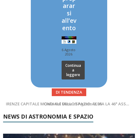
arar
si
all’ev
ento
6 Agosto
2026
Continua
a
leggere
DI TENDENZA
SUPERNOVAE aggiornamenti del mese – Agosto 2026
Cielo del Mese di Agosto 2026
NEWS DI ASTRONOMIA E SPAZIO