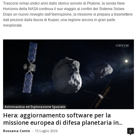
Trascorsi ormai undici anni dallo storico sorvolo di Plutone, la sonda New
Horizons della NASA continua il suo viaggio ai confini del Sistema Solare.
Dopo un nuovo risveglio dall’ibernazione, la missione si prepara a trasmettere
dati preziosi dalla fascia di Kuiper, una regione ancora in gran parte
inesplorata
Astronautica ed Esplorazione Spaziale
Hera: aggiornamento software per la
missione europea di difesa planetaria in...
Rossana Conte
-
15 Luglio 2026
0