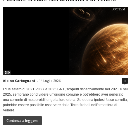
280
Albino Carbognani
-
14 Luglio 2026
0
I due asteroidi 2021 PH27 e 2025 GN1, scoperti rispettivamente nel 2021 e nel
2025, sembrano condividere un'origine comune e potrebbero aver generato
una corrente di meteoroidi lungo la loro orbita. Se questa ipotesi fosse corretta,
potrebbe essere possibile osservare dalla Terra fireball nell'atmosfera di
Venere.
Continua a leggere