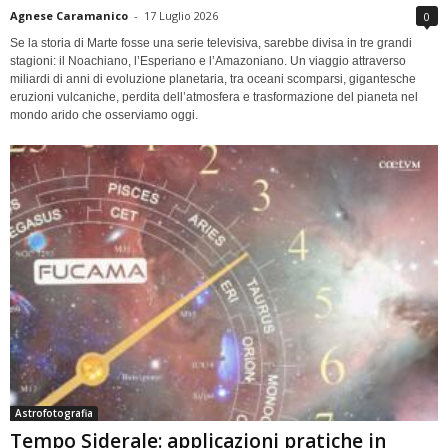
Agnese Caramanico
-
17 Luglio 2026
0
Se la storia di Marte fosse una serie televisiva, sarebbe divisa in tre grandi
stagioni: il Noachiano, l’Esperiano e l’Amazoniano. Un viaggio attraverso
miliardi di anni di evoluzione planetaria, tra oceani scomparsi, gigantesche
eruzioni vulcaniche, perdita dell’atmosfera e trasformazione del pianeta nel
mondo arido che osserviamo oggi.
Astrofotografia
Tempo Siderale: applicazioni pratiche in