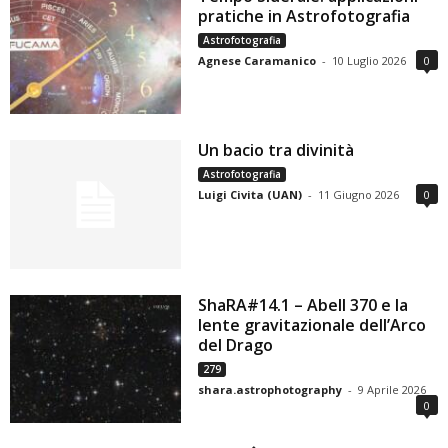
pratiche in Astrofotografia
Astrofotografia
Agnese Caramanico
-
10 Luglio 2026
0
Un bacio tra divinità
Astrofotografia
Luigi Civita (UAN)
-
11 Giugno 2026
0
ShaRA#14.1 – Abell 370 e la
lente gravitazionale dell’Arco
del Drago
279
shara.astrophotography
-
9 Aprile 2026
0