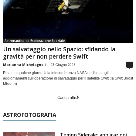
Astronautica ed Esplorazione Spaziale
Un salvataggio nello Spazio: sfidando la
gravità per non perdere Swift
Marianna Michelagnoli
-
23 Giugno 2026
0
Risale a qualche giorno fa la teleconferenza NASA dedicata agli
aggiornamenti sull'operazione di salvataggio per il satellite Swift (la Swift Boost
Mission)
Carica altri
ASTROFOTOGRAFIA
Tempo Siderale: applicazioni