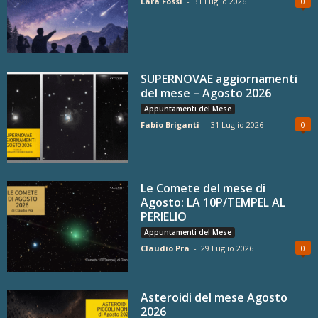
Lara Fossi
-
31 Luglio 2026
0
SUPERNOVAE aggiornamenti
del mese – Agosto 2026
Appuntamenti del Mese
Fabio Briganti
-
31 Luglio 2026
0
Le Comete del mese di
Agosto: LA 10P/TEMPEL AL
PERIELIO
Appuntamenti del Mese
Claudio Pra
-
29 Luglio 2026
0
Asteroidi del mese Agosto
2026