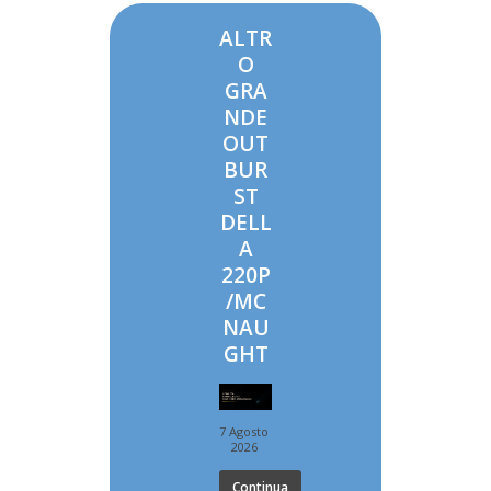
ALTR
O
GRA
NDE
OUT
BUR
ST
DELL
A
220P
/MC
NAU
GHT
7 Agosto
2026
Continua