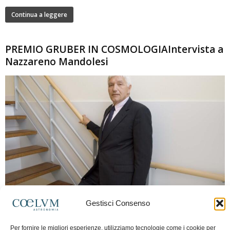
Continua a leggere
PREMIO GRUBER IN COSMOLOGIAIntervista a
Nazzareno Mandolesi
280
Gestisci Consenso
Frida Paolella
-
16 Giugno 2026
0
Intervista al professor Nazzareno Mandolesi, tra i protagonisti della cosmologia
Per fornire le migliori esperienze, utilizziamo tecnologie come i cookie per
spaziale europea e della missione Planck. Il dialogo ripercorre i principali