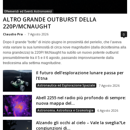
Effemeridi ed Eventi Astronomici
ALTRO GRANDE OUTBURST DELLA
220P/MCNAUGHT
Claudio Pra
-
7 Agosto 2026
0
Dopo il grande “botto” di inizio giugno in prossimità del perielio, che l’aveva
vista variare la sua luminosità di circa nove magnitudini (dalla diciottesima alla
nona grandezza) la 220P/ McNaught ha subìto un nuovo potente outburst
presumibilmente tra il 5 e il 6 agosto, passando improvvisamente dalla
tredicesima alla settima magnitudine.
Il futuro dell’esplorazione lunare passa per
l’Etna
Astronautica ed Esplorazione Spaziale
7 Agosto 2026
Abell 2255 nel radio più profondo di sempre:
nuova mappa del...
Astronomia, Astrofisica e Cosmologia
6 Agosto 2026
Alzando gli occhi al cielo – Vale la sveglia?Le
congiunzioni di...