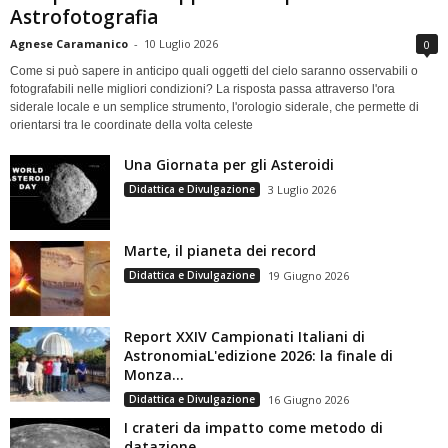
Astrofotografia
Agnese Caramanico
-
10 Luglio 2026
0
Come si può sapere in anticipo quali oggetti del cielo saranno osservabili o
fotografabili nelle migliori condizioni? La risposta passa attraverso l'ora
siderale locale e un semplice strumento, l'orologio siderale, che permette di
orientarsi tra le coordinate della volta celeste
Una Giornata per gli Asteroidi
Didattica e Divulgazione
3 Luglio 2026
Marte, il pianeta dei record
Didattica e Divulgazione
19 Giugno 2026
Report XXIV Campionati Italiani di
AstronomiaL'edizione 2026: la finale di
Monza...
Didattica e Divulgazione
16 Giugno 2026
I crateri da impatto come metodo di
datazione