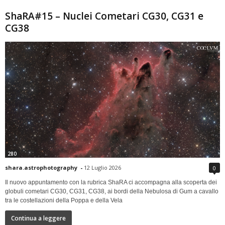
ShaRA#15 – Nuclei Cometari CG30, CG31 e
CG38
280
shara.astrophotography
-
12 Luglio 2026
0
Il nuovo appuntamento con la rubrica ShaRA ci accompagna alla scoperta dei
globuli cometari CG30, CG31, CG38, ai bordi della Nebulosa di Gum a cavallo
tra le costellazioni della Poppa e della Vela
Continua a leggere