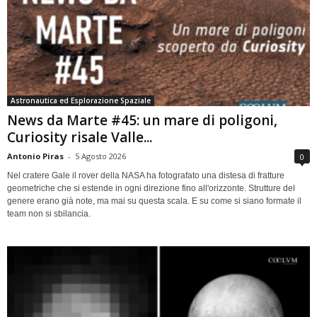
Astronautica ed Esplorazione Spaziale
News da Marte #45: un mare di poligoni,
Curiosity risale Valle...
Antonio Piras
-
5 Agosto 2026
0
Nel cratere Gale il rover della NASA ha fotografato una distesa di fratture
geometriche che si estende in ogni direzione fino all'orizzonte. Strutture del
genere erano già note, ma mai su questa scala. E su come si siano formate il
team non si sbilancia.