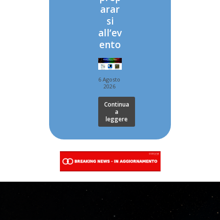
arar
si
all’ev
ento
6 Agosto
2026
Continua
a
leggere