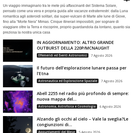
Un viaggio immaginario tra le mete più affascinanti del Sistema Solare,
pensato come una vera e propria guida alle vacanze extraterrestri: dalla Luna
romantica agli asteroidi solitari, dai super-vulcani di Marte alle lune di Giove,
fino alla “Morte Nera” Mimas. Cinque itinerari impossibili, per sognare di
viaggiare oltre la Terra e riscoprire, proprio guardandola da lontano, quanto sia
preziosa la nostra unica casa
IN AGGIORNAMENTO: ALTRO GRANDE
OUTBURST DELLA 220P/MCNAUGHT
Effemeridi ed Eventi Astronomici
7 Agosto 2026
Il futuro dell’esplorazione lunare passa per
l’Etna
Astronautica ed Esplorazione Spaziale
7 Agosto 2026
Abell 2255 nel radio più profondo di sempre:
nuova mappa del...
Astronomia, Astrofisica e Cosmologia
6 Agosto 2026
Alzando gli occhi al cielo – Vale la sveglia?Le
congiunzioni di...
Appuntamenti del Mese
5 Agosto 2026