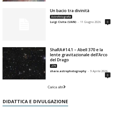
Un bacio tra divinità
Astrofotografia
Luigi Civita (UAN)
-
11 Giugno 2026
0
ShaRA#14.1 – Abell 370 e la
lente gravitazionale dell’Arco
del Drago
279
shara.astrophotography
-
9 Aprile 2026
0
Carica altri
DIDATTICA E DIVULGAZIONE