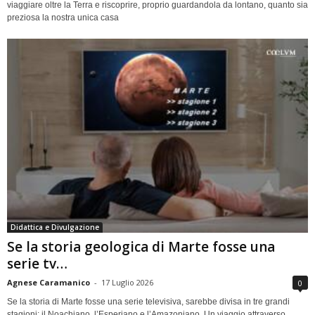
viaggiare oltre la Terra e riscoprire, proprio guardandola da lontano, quanto sia
preziosa la nostra unica casa
Didattica e Divulgazione
Se la storia geologica di Marte fosse una
serie tv…
Agnese Caramanico
-
17 Luglio 2026
0
Se la storia di Marte fosse una serie televisiva, sarebbe divisa in tre grandi
stagioni: il Noachiano, l’Esperiano e l’Amazoniano. Un viaggio attraverso