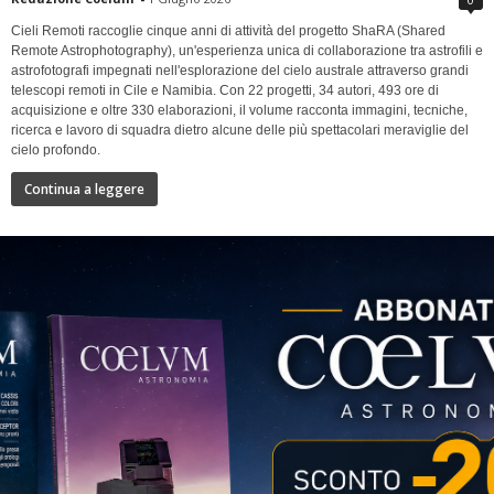
Cieli Remoti raccoglie cinque anni di attività del progetto ShaRA (Shared
Remote Astrophotography), un'esperienza unica di collaborazione tra astrofili e
astrofotografi impegnati nell'esplorazione del cielo australe attraverso grandi
telescopi remoti in Cile e Namibia. Con 22 progetti, 34 autori, 493 ore di
acquisizione e oltre 330 elaborazioni, il volume racconta immagini, tecniche,
ricerca e lavoro di squadra dietro alcune delle più spettacolari meraviglie del
cielo profondo.
Continua a leggere