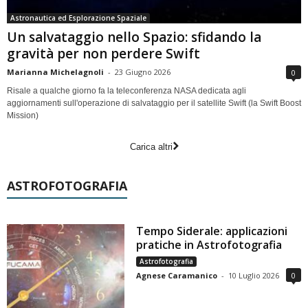
Astronautica ed Esplorazione Spaziale
Un salvataggio nello Spazio: sfidando la
gravità per non perdere Swift
Marianna Michelagnoli
-
23 Giugno 2026
0
Risale a qualche giorno fa la teleconferenza NASA dedicata agli
aggiornamenti sull'operazione di salvataggio per il satellite Swift (la Swift Boost
Mission)
Carica altri
ASTROFOTOGRAFIA
Tempo Siderale: applicazioni
pratiche in Astrofotografia
Astrofotografia
Agnese Caramanico
-
10 Luglio 2026
0