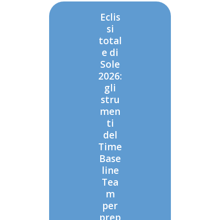
Eclis
si
total
e di
Sole
2026:
gli
stru
men
ti
del
Time
Base
line
Tea
m
per
prep