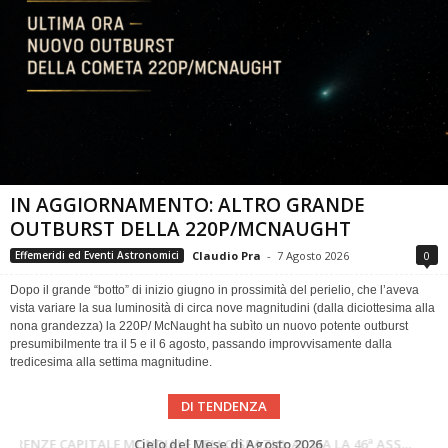
IN AGGIORNAMENTO: ALTRO GRANDE
OUTBURST DELLA 220P/MCNAUGHT
Claudio Pra
-
7 Agosto 2026
0
Effemeridi ed Eventi Astronomici
Dopo il grande “botto” di inizio giugno in prossimità del perielio, che l’aveva
vista variare la sua luminosità di circa nove magnitudini (dalla diciottesima alla
nona grandezza) la 220P/ McNaught ha subìto un nuovo potente outburst
presumibilmente tra il 5 e il 6 agosto, passando improvvisamente dalla
tredicesima alla settima magnitudine.
DI TENDENZA
SUPERNOVAE aggiornamenti del mese – Agosto 2026
Cielo del Mese di Agosto 2026