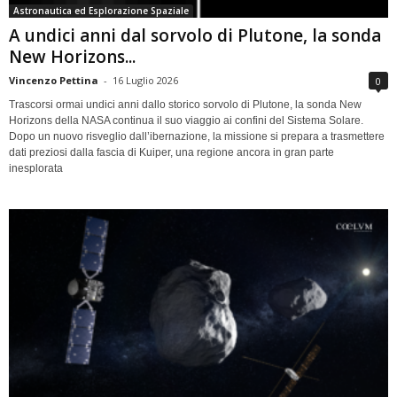
Astronautica ed Esplorazione Spaziale
A undici anni dal sorvolo di Plutone, la sonda
New Horizons...
Vincenzo Pettina
-
16 Luglio 2026
0
Trascorsi ormai undici anni dallo storico sorvolo di Plutone, la sonda New
Horizons della NASA continua il suo viaggio ai confini del Sistema Solare.
Dopo un nuovo risveglio dall’ibernazione, la missione si prepara a trasmettere
dati preziosi dalla fascia di Kuiper, una regione ancora in gran parte
inesplorata