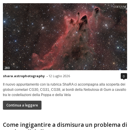
280
shara.astrophotography
-
12 Luglio 2026
0
Il nuovo appuntamento con la rubrica ShaRA ci accompagna alla scoperta dei
globuli cometari CG30, CG31, CG38, ai bordi della Nebulosa di Gum a cavallo
tra le costellazioni della Poppa e della Vela
Continua a leggere
Come ingigantire a dismisura un problema di