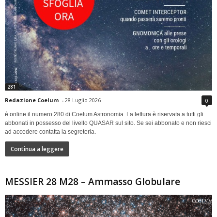
281
Redazione Coelum
-
28 Luglio 2026
0
è online il numero 280 di Coelum Astronomia. La lettura è riservata a tutti gli
abbonati in possesso del livello QUASAR sul sito. Se sei abbonato e non riesci
ad accedere contatta la segreteria.
Continua a leggere
MESSIER 28 M28 – Ammasso Globulare