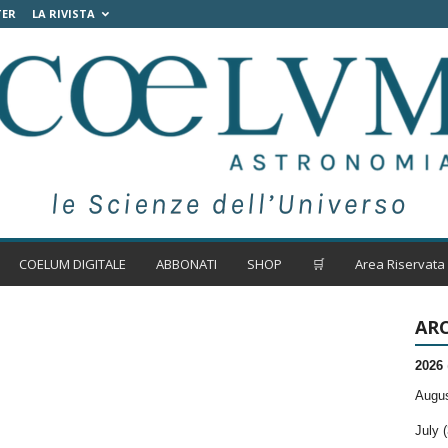
TER
LA RIVISTA
COELUM DIGITALE
ABBONATI
SHOP
🛒
Area Riservata
ARC
2026
Augus
July (