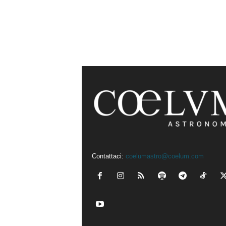
Contattaci:
coelumastro@coelum.com