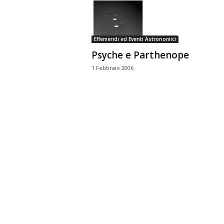
n
o
m
Effemeridi ed Eventi Astronomici
i
Psyche e Parthenope
a
1 Febbraio 2006