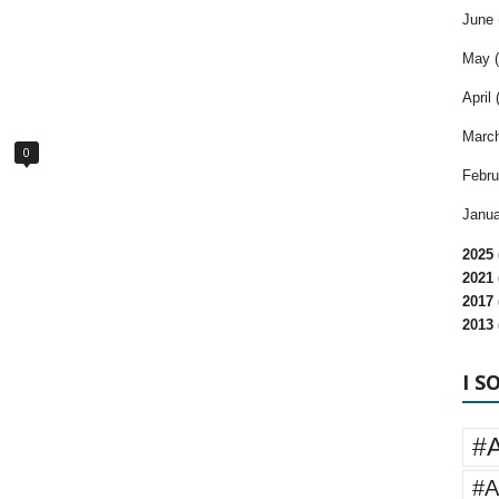
June 
May (
April 
March
0
Febru
Janua
2025 
2021 
2017 
2013 
I S
#
#A