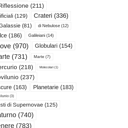
Riflessione
(211)
Crateri
(336)
ificiali
(129)
 Galassie
(81)
di Nebulose
(12)
lce
(186)
Galileiani
(14)
iove
(970)
Globulari
(154)
rte
(731)
Marte
(7)
rcurio
(218)
Molecolari
(1)
vilunio
(237)
cure
(163)
Planetarie
(183)
ilunio
(3)
sti di Supernovae
(125)
turno
(740)
enere
(783)