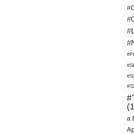
#
#G
#
#
#Pi
#Sk
#St
#S
#T
(
a 
Ap