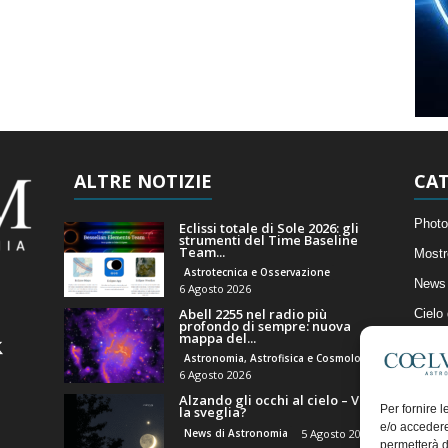
ALTRE NOTIZIE
CAT
Photo
Eclissi totale di Sole 2026: gli
strumenti del Time Baseline
Team...
Mostr
Astrotecnica e Osservazione
News 
6 Agosto 2026
Abell 2255 nel radio più
Cielo
profondo di sempre: nuova
mappa del...
Astro
Astronomia, Astrofisica e Cosmologia
Artico
6 Agosto 2026
Alzando gli occhi al cielo – Vale
Il Bl
Per fornire 
la sveglia?
e/o accedere
News di Astronomia
5 Agosto 2026
permetterà d