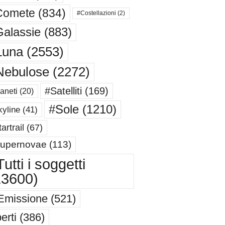
Comete
(834)
#Costellazioni
(2)
alassie
(883)
Luna
(2553)
Nebulose
(2272)
#Satelliti
(169)
aneti
(20)
#Sole
(1210)
yline
(41)
artrail
(67)
upernovae
(113)
utti i soggetti
13600)
Emissione
(521)
erti
(386)