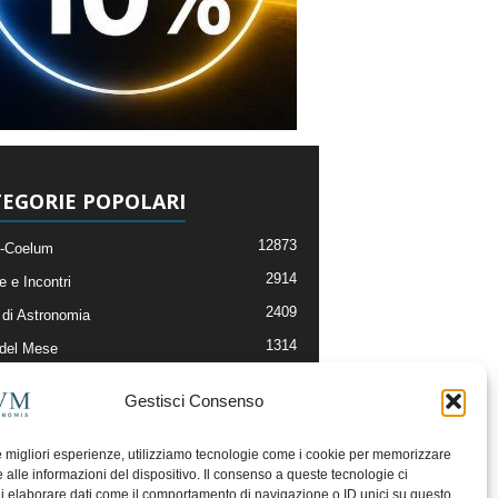
EGORIE POPOLARI
12873
-Coelum
2914
e e Incontri
2409
di Astronomia
1314
 del Mese
365
nomia, Astrofisica e Cosmologia
Gestisci Consenso
268
li e Risorse On-Line
192
og della Redazione
le migliori esperienze, utilizziamo tecnologie come i cookie per memorizzare
 alle informazioni del dispositivo. Il consenso a queste tecnologie ci
i elaborare dati come il comportamento di navigazione o ID unici su questo