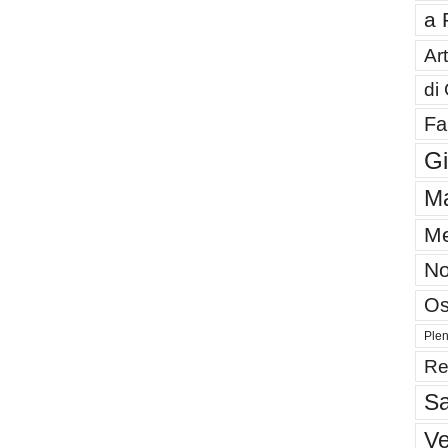
a 
Art
di
Fa
G
Ma
Me
No
Os
Plen
Re
Sa
V