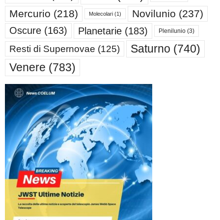
Mercurio
(218)
Novilunio
(237)
Molecolari
(1)
Oscure
(163)
Planetarie
(183)
Plenilunio
(3)
Saturno
(740)
Resti di Supernovae
(125)
Venere
(783)