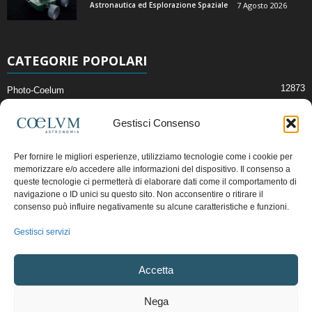
Astronautica ed Esplorazione Spaziale
7 Agosto 2026
CATEGORIE POPOLARI
12873
Photo-Coelum
2914
Mostre e Incontri
Gestisci Consenso
2412
News di Astronomia
1315
Cielo del Mese
Per fornire le migliori esperienze, utilizziamo tecnologie come i cookie per
memorizzare e/o accedere alle informazioni del dispositivo. Il consenso a
365
Astronomia, Astrofisica e Cosmologia
queste tecnologie ci permetterà di elaborare dati come il comportamento di
268
Articoli e Risorse On-Line
navigazione o ID unici su questo sito. Non acconsentire o ritirare il
consenso può influire negativamente su alcune caratteristiche e funzioni.
192
Il Blog della Redazione
Gestisci servizi
Pubblicità:
ads@coelum.com
Accetta
Copyright © 1997 - 2024 vietata la riproduzione.
CF/P.IVA/VAT.C IT.01988340434
Nega