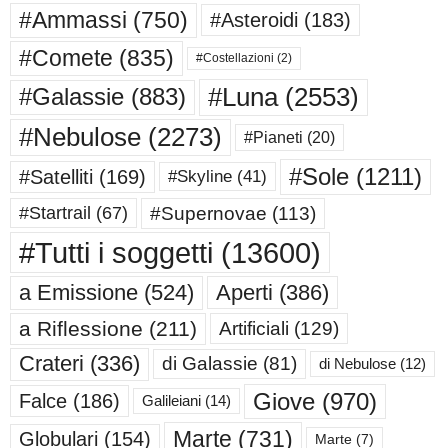
#Ammassi
(750)
#Asteroidi
(183)
#Comete
(835)
#Costellazioni
(2)
#Luna
(2553)
#Galassie
(883)
#Nebulose
(2273)
#Pianeti
(20)
#Sole
(1211)
#Satelliti
(169)
#Skyline
(41)
#Supernovae
(113)
#Startrail
(67)
#Tutti i soggetti
(13600)
a Emissione
(524)
Aperti
(386)
a Riflessione
(211)
Artificiali
(129)
Crateri
(336)
di Galassie
(81)
di Nebulose
(12)
Giove
(970)
Falce
(186)
Galileiani
(14)
Marte
(731)
Globulari
(154)
Marte
(7)