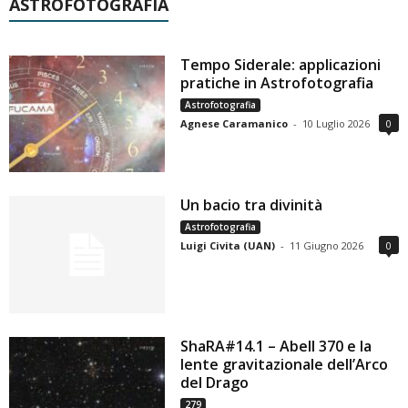
ASTROFOTOGRAFIA
Tempo Siderale: applicazioni
pratiche in Astrofotografia
Astrofotografia
Agnese Caramanico
-
10 Luglio 2026
0
Un bacio tra divinità
Astrofotografia
Luigi Civita (UAN)
-
11 Giugno 2026
0
ShaRA#14.1 – Abell 370 e la
lente gravitazionale dell’Arco
del Drago
279