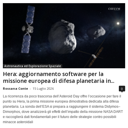
Astronautica ed Esplorazione Spaziale
Hera: aggiornamento software per la
missione europea di difesa planetaria in...
Rossana Conte
-
15 Luglio 2026
0
La ricorrenza da poco trascorsa dell’Asteroid Day offre l’occasione per fare il
punto su Hera, la prima missione europea dimostrativa dedicata alla difesa
planetaria. La sonda dell’ESA si prepara a raggiungere il sistema Didymos–
Dimorphos, dove analizzerà gli effetti dell’impatto della missione NASA DART
e raccoglierà dati fondamentali per il futuro delle strategie contro possibili
minacce asteroidali