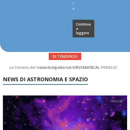
t
o
.
Continua
a
leggere
DI TENDENZA
Asteroidi del mese Agosto 2026
NEWS DI ASTRONOMIA E SPAZIO