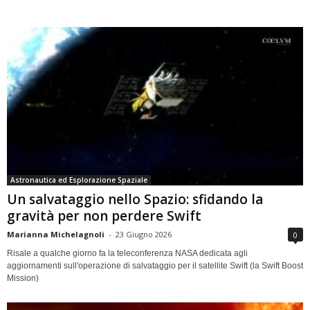
Astronautica ed Esplorazione Spaziale
Un salvataggio nello Spazio: sfidando la
gravità per non perdere Swift
Marianna Michelagnoli
-
23 Giugno 2026
0
Risale a qualche giorno fa la teleconferenza NASA dedicata agli
aggiornamenti sull'operazione di salvataggio per il satellite Swift (la Swift Boost
Mission)