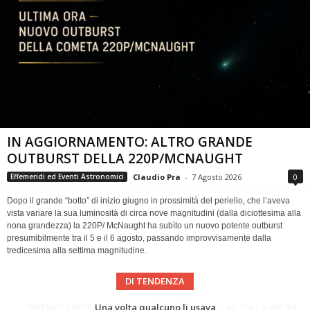
IN AGGIORNAMENTO: ALTRO GRANDE
OUTBURST DELLA 220P/MCNAUGHT
Claudio Pra
-
7 Agosto 2026
0
Effemeridi ed Eventi Astronomici
Dopo il grande “botto” di inizio giugno in prossimità del perielio, che l’aveva
vista variare la sua luminosità di circa nove magnitudini (dalla diciottesima alla
nona grandezza) la 220P/ McNaught ha subìto un nuovo potente outburst
presumibilmente tra il 5 e il 6 agosto, passando improvvisamente dalla
tredicesima alla settima magnitudine.
DI TENDENZA
Cielo del Mese di Agosto 2026
FIRENZE CAPITALE MONDIALE DELLO SPAZIO: AL VIA LA 46ª ASSEMBLEA SCIENTIFICA DEL COSPAR