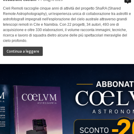
Cieli Remoti raccoglie cinque anni di attività del progetto ShaRA (Shared
Remote Astrophotography), un'esperienza unica di collaborazione tra astrofili e
astrofotografi impegnati nell'esplorazione del cielo australe attraverso grandi
telescopi remoti in Cile e Namibia. Con 22 progetti, 34 autori, 493 ore di
acquisizione e oltre 330 elaborazioni, il volume racconta immagini, tecniche,
ricerca e lavoro di squadra dietro alcune delle più spettacolari meraviglie del
cielo profondo.
Continua a leggere