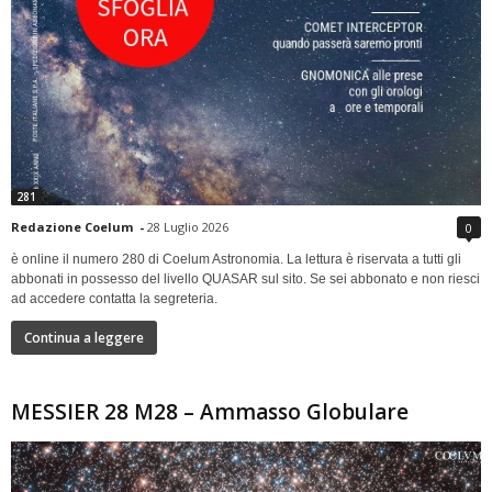
281
Redazione Coelum
-
28 Luglio 2026
0
è online il numero 280 di Coelum Astronomia. La lettura è riservata a tutti gli
abbonati in possesso del livello QUASAR sul sito. Se sei abbonato e non riesci
ad accedere contatta la segreteria.
Continua a leggere
MESSIER 28 M28 – Ammasso Globulare