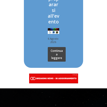
arar
si
all’ev
ento
6 Agosto
2026
Continua
a
leggere