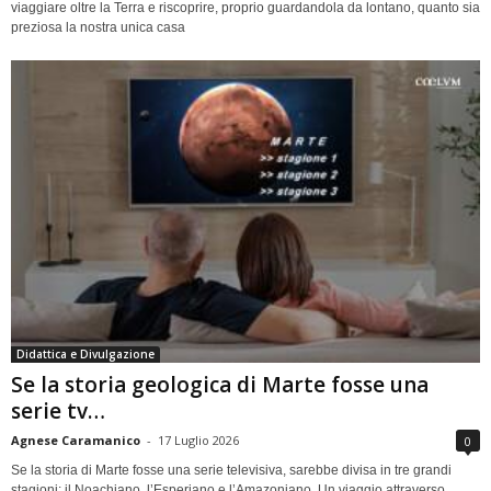
viaggiare oltre la Terra e riscoprire, proprio guardandola da lontano, quanto sia
preziosa la nostra unica casa
Didattica e Divulgazione
Se la storia geologica di Marte fosse una
serie tv…
Agnese Caramanico
-
17 Luglio 2026
0
Se la storia di Marte fosse una serie televisiva, sarebbe divisa in tre grandi
stagioni: il Noachiano, l’Esperiano e l’Amazoniano. Un viaggio attraverso