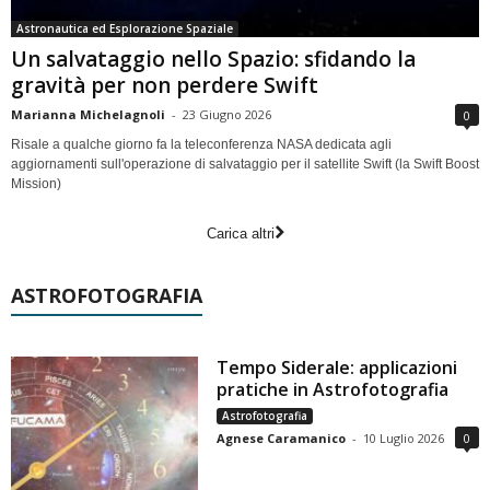
Astronautica ed Esplorazione Spaziale
Un salvataggio nello Spazio: sfidando la
gravità per non perdere Swift
Marianna Michelagnoli
-
23 Giugno 2026
0
Risale a qualche giorno fa la teleconferenza NASA dedicata agli
aggiornamenti sull'operazione di salvataggio per il satellite Swift (la Swift Boost
Mission)
Carica altri
ASTROFOTOGRAFIA
Tempo Siderale: applicazioni
pratiche in Astrofotografia
Astrofotografia
Agnese Caramanico
-
10 Luglio 2026
0