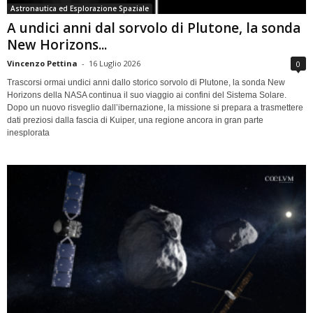
Astronautica ed Esplorazione Spaziale
A undici anni dal sorvolo di Plutone, la sonda
New Horizons...
Vincenzo Pettina
-
16 Luglio 2026
0
Trascorsi ormai undici anni dallo storico sorvolo di Plutone, la sonda New
Horizons della NASA continua il suo viaggio ai confini del Sistema Solare.
Dopo un nuovo risveglio dall’ibernazione, la missione si prepara a trasmettere
dati preziosi dalla fascia di Kuiper, una regione ancora in gran parte
inesplorata