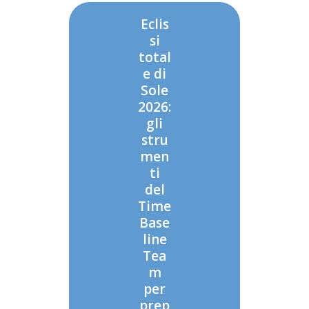
Eclis
si
total
e di
Sole
2026:
gli
stru
men
ti
del
Time
Base
line
Tea
m
per
prep