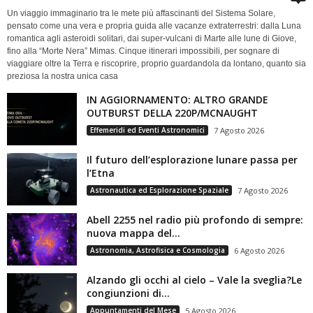
Un viaggio immaginario tra le mete più affascinanti del Sistema Solare,
pensato come una vera e propria guida alle vacanze extraterrestri: dalla Luna
romantica agli asteroidi solitari, dai super-vulcani di Marte alle lune di Giove,
fino alla “Morte Nera” Mimas. Cinque itinerari impossibili, per sognare di
viaggiare oltre la Terra e riscoprire, proprio guardandola da lontano, quanto sia
preziosa la nostra unica casa
IN AGGIORNAMENTO: ALTRO GRANDE
OUTBURST DELLA 220P/MCNAUGHT
Effemeridi ed Eventi Astronomici
7 Agosto 2026
Il futuro dell’esplorazione lunare passa per
l’Etna
Astronautica ed Esplorazione Spaziale
7 Agosto 2026
Abell 2255 nel radio più profondo di sempre:
nuova mappa del...
Astronomia, Astrofisica e Cosmologia
6 Agosto 2026
Alzando gli occhi al cielo – Vale la sveglia?Le
congiunzioni di...
Appuntamenti del Mese
5 Agosto 2026