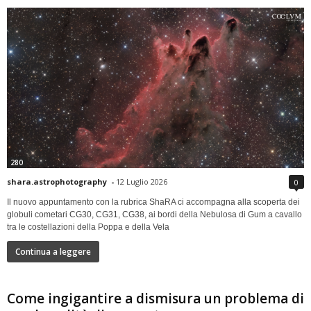
280
shara.astrophotography
-
12 Luglio 2026
0
Il nuovo appuntamento con la rubrica ShaRA ci accompagna alla scoperta dei
globuli cometari CG30, CG31, CG38, ai bordi della Nebulosa di Gum a cavallo
tra le costellazioni della Poppa e della Vela
Continua a leggere
Come ingigantire a dismisura un problema di