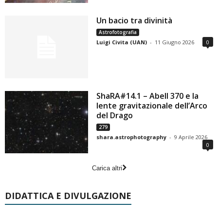
Un bacio tra divinità
Astrofotografia
Luigi Civita (UAN)
-
11 Giugno 2026
0
ShaRA#14.1 – Abell 370 e la
lente gravitazionale dell’Arco
del Drago
279
shara.astrophotography
-
9 Aprile 2026
0
Carica altri
DIDATTICA E DIVULGAZIONE