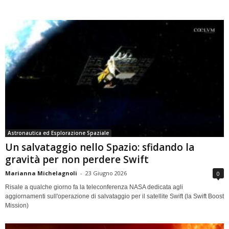
Astronautica ed Esplorazione Spaziale
Un salvataggio nello Spazio: sfidando la
gravità per non perdere Swift
Marianna Michelagnoli
-
23 Giugno 2026
0
Risale a qualche giorno fa la teleconferenza NASA dedicata agli
aggiornamenti sull'operazione di salvataggio per il satellite Swift (la Swift Boost
Mission)