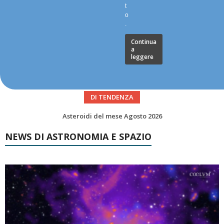
t
o
.
Continua
a
leggere
DI TENDENZA
Asteroidi del mese Agosto 2026
Transiti di ISS International Space Station e Tiangong – Agosto 2026
NEWS DI ASTRONOMIA E SPAZIO