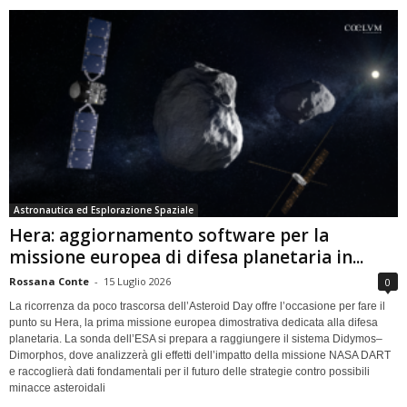
Astronautica ed Esplorazione Spaziale
Hera: aggiornamento software per la
missione europea di difesa planetaria in...
Rossana Conte
-
15 Luglio 2026
0
La ricorrenza da poco trascorsa dell’Asteroid Day offre l’occasione per fare il
punto su Hera, la prima missione europea dimostrativa dedicata alla difesa
planetaria. La sonda dell’ESA si prepara a raggiungere il sistema Didymos–
Dimorphos, dove analizzerà gli effetti dell’impatto della missione NASA DART
e raccoglierà dati fondamentali per il futuro delle strategie contro possibili
minacce asteroidali