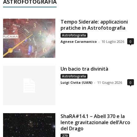
ASTROFOTOGRAFIA
Tempo Siderale: applicazioni
pratiche in Astrofotografia
Astrofotografia
Agnese Caramanico
-
10 Luglio 2026
0
Un bacio tra divinità
Astrofotografia
Luigi Civita (UAN)
-
11 Giugno 2026
0
ShaRA#14.1 – Abell 370 e la
lente gravitazionale dell’Arco
del Drago
279