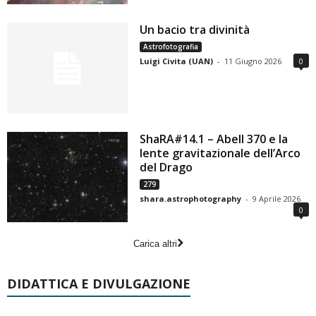
Un bacio tra divinità
Astrofotografia
Luigi Civita (UAN)
-
11 Giugno 2026
0
ShaRA#14.1 – Abell 370 e la
lente gravitazionale dell’Arco
del Drago
279
shara.astrophotography
-
9 Aprile 2026
0
Carica altri
DIDATTICA E DIVULGAZIONE