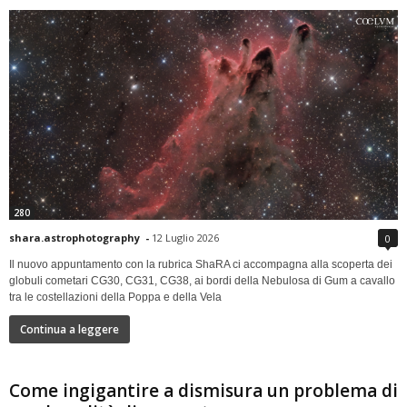
280
shara.astrophotography
-
12 Luglio 2026
0
Il nuovo appuntamento con la rubrica ShaRA ci accompagna alla scoperta dei
globuli cometari CG30, CG31, CG38, ai bordi della Nebulosa di Gum a cavallo
tra le costellazioni della Poppa e della Vela
Continua a leggere
Come ingigantire a dismisura un problema di