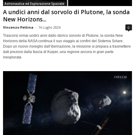
Astronautica ed Esplorazione Spaziale
A undici anni dal sorvolo di Plutone, la sonda
New Horizons...
Vincenzo Pettina
-
16 Luglio 2026
0
Trascorsi ormai undici anni dallo storico sorvolo di Plutone, la sonda New
Horizons della NASA continua il suo viaggio ai confini del Sistema Solare.
Dopo un nuovo risveglio dall’ibernazione, la missione si prepara a trasmettere
dati preziosi dalla fascia di Kuiper, una regione ancora in gran parte
inesplorata