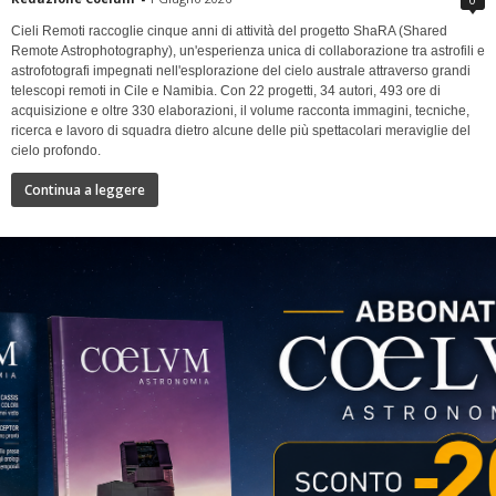
Cieli Remoti raccoglie cinque anni di attività del progetto ShaRA (Shared
Remote Astrophotography), un'esperienza unica di collaborazione tra astrofili e
astrofotografi impegnati nell'esplorazione del cielo australe attraverso grandi
telescopi remoti in Cile e Namibia. Con 22 progetti, 34 autori, 493 ore di
acquisizione e oltre 330 elaborazioni, il volume racconta immagini, tecniche,
ricerca e lavoro di squadra dietro alcune delle più spettacolari meraviglie del
cielo profondo.
Continua a leggere