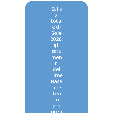
Eclis
si
total
e di
Sole
2026:
gli
stru
men
ti
del
Time
Base
line
Tea
m
per
prep