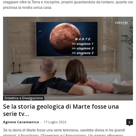
viaggiare oltre la Terra e riscoprire, proprio guardandola da lontano, quanto sia
preziosa la nostra unica casa
Didattica e Divulgazione
Se la storia geologica di Marte fosse una
serie tv…
Agnese Caramanico
-
17 Luglio 2026
0
Se la storia di Marte fosse una serie televisiva, sarebbe divisa in tre grandi
stagioni: il Noachiano, l’Esperiano e l’Amazoniano. Un viaggio attraverso