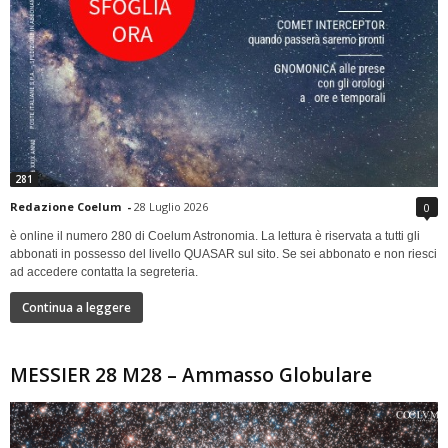
281
Redazione Coelum
-
28 Luglio 2026
0
è online il numero 280 di Coelum Astronomia. La lettura è riservata a tutti gli
abbonati in possesso del livello QUASAR sul sito. Se sei abbonato e non riesci
ad accedere contatta la segreteria.
Continua a leggere
MESSIER 28 M28 – Ammasso Globulare