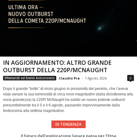
IN AGGIORNAMENTO: ALTRO GRANDE
OUTBURST DELLA 220P/MCNAUGHT
Claudio Pra
-
7 Agosto 2026
0
Effemeridi ed Eventi Astronomici
Dopo il grande “botto” di inizio giugno in prossimità del perielio, che l’aveva
vista variare la sua luminosità di circa nove magnitudini (dalla diciottesima alla
nona grandezza) la 220P/ McNaught ha subìto un nuovo potente outburst
presumibilmente tra il 5 e il 6 agosto, passando improvvisamente dalla
tredicesima alla settima magnitudine.
DI TENDENZA
Eclissi totale di Sole 2026: gli strumenti del Time Baseline Team per prepararsi all’evento