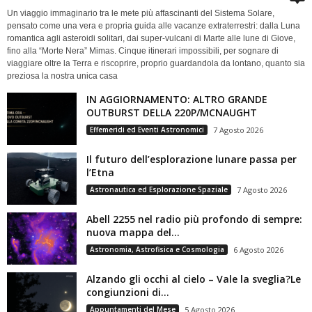
Un viaggio immaginario tra le mete più affascinanti del Sistema Solare,
pensato come una vera e propria guida alle vacanze extraterrestri: dalla Luna
romantica agli asteroidi solitari, dai super-vulcani di Marte alle lune di Giove,
fino alla “Morte Nera” Mimas. Cinque itinerari impossibili, per sognare di
viaggiare oltre la Terra e riscoprire, proprio guardandola da lontano, quanto sia
preziosa la nostra unica casa
IN AGGIORNAMENTO: ALTRO GRANDE
OUTBURST DELLA 220P/MCNAUGHT
Effemeridi ed Eventi Astronomici
7 Agosto 2026
Il futuro dell’esplorazione lunare passa per
l’Etna
Astronautica ed Esplorazione Spaziale
7 Agosto 2026
Abell 2255 nel radio più profondo di sempre:
nuova mappa del...
Astronomia, Astrofisica e Cosmologia
6 Agosto 2026
Alzando gli occhi al cielo – Vale la sveglia?Le
congiunzioni di...
Appuntamenti del Mese
5 Agosto 2026