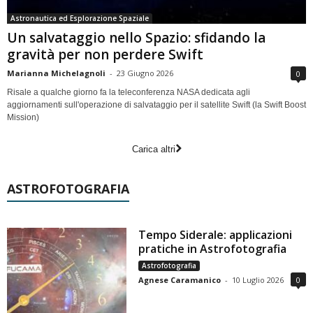
Astronautica ed Esplorazione Spaziale
Un salvataggio nello Spazio: sfidando la
gravità per non perdere Swift
Marianna Michelagnoli
-
23 Giugno 2026
0
Risale a qualche giorno fa la teleconferenza NASA dedicata agli
aggiornamenti sull'operazione di salvataggio per il satellite Swift (la Swift Boost
Mission)
Carica altri
ASTROFOTOGRAFIA
Tempo Siderale: applicazioni
pratiche in Astrofotografia
Astrofotografia
Agnese Caramanico
-
10 Luglio 2026
0