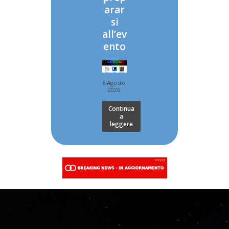
arar
si
all’ev
ento
6 Agosto
2026
Continua
a
leggere