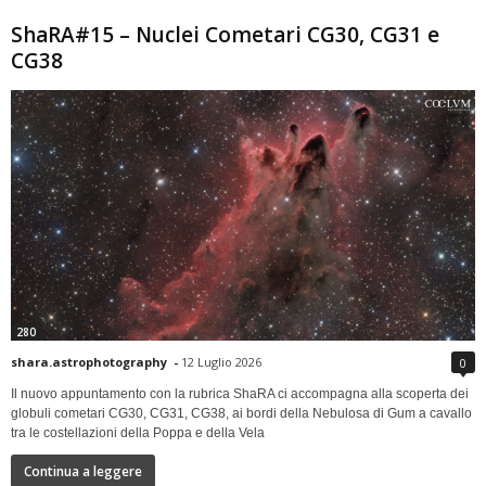
ShaRA#15 – Nuclei Cometari CG30, CG31 e
CG38
280
shara.astrophotography
-
12 Luglio 2026
0
Il nuovo appuntamento con la rubrica ShaRA ci accompagna alla scoperta dei
globuli cometari CG30, CG31, CG38, ai bordi della Nebulosa di Gum a cavallo
tra le costellazioni della Poppa e della Vela
Continua a leggere