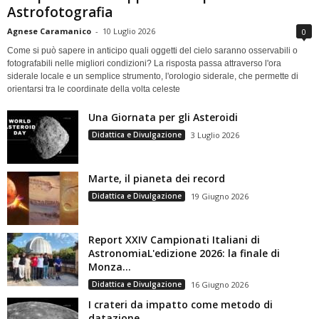
Astrofotografia
Agnese Caramanico
-
10 Luglio 2026
0
Come si può sapere in anticipo quali oggetti del cielo saranno osservabili o
fotografabili nelle migliori condizioni? La risposta passa attraverso l'ora
siderale locale e un semplice strumento, l'orologio siderale, che permette di
orientarsi tra le coordinate della volta celeste
Una Giornata per gli Asteroidi
Didattica e Divulgazione
3 Luglio 2026
Marte, il pianeta dei record
Didattica e Divulgazione
19 Giugno 2026
Report XXIV Campionati Italiani di
AstronomiaL'edizione 2026: la finale di
Monza...
Didattica e Divulgazione
16 Giugno 2026
I crateri da impatto come metodo di
datazione