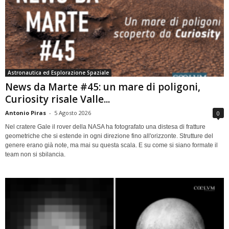
Astronautica ed Esplorazione Spaziale
News da Marte #45: un mare di poligoni,
Curiosity risale Valle...
Antonio Piras
-
5 Agosto 2026
0
Nel cratere Gale il rover della NASA ha fotografato una distesa di fratture
geometriche che si estende in ogni direzione fino all'orizzonte. Strutture del
genere erano già note, ma mai su questa scala. E su come si siano formate il
team non si sbilancia.