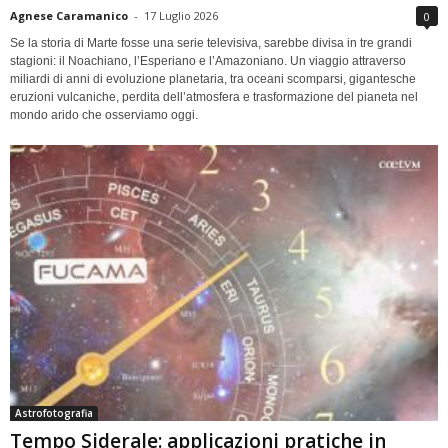
Agnese Caramanico
-
17 Luglio 2026
0
Se la storia di Marte fosse una serie televisiva, sarebbe divisa in tre grandi
stagioni: il Noachiano, l’Esperiano e l’Amazoniano. Un viaggio attraverso
miliardi di anni di evoluzione planetaria, tra oceani scomparsi, gigantesche
eruzioni vulcaniche, perdita dell’atmosfera e trasformazione del pianeta nel
mondo arido che osserviamo oggi.
Astrofotografia
Tempo Siderale: applicazioni pratiche in