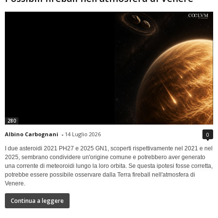
280
Albino Carbognani
-
14 Luglio 2026
0
I due asteroidi 2021 PH27 e 2025 GN1, scoperti rispettivamente nel 2021 e nel
2025, sembrano condividere un'origine comune e potrebbero aver generato
una corrente di meteoroidi lungo la loro orbita. Se questa ipotesi fosse corretta,
potrebbe essere possibile osservare dalla Terra fireball nell'atmosfera di
Venere.
Continua a leggere