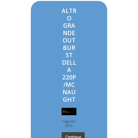
ALTR
O
GRA
NDE
OUT
BUR
ST
DELL
A
220P
/MC
NAU
GHT
7 Agosto
2026
Continua