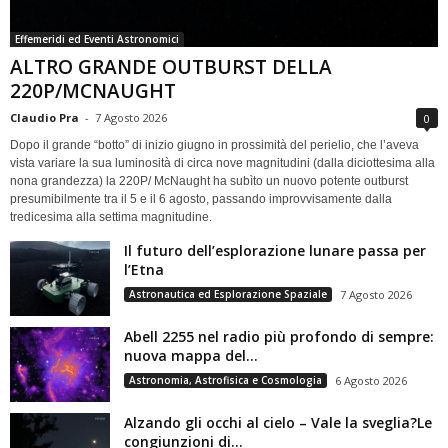
Effemeridi ed Eventi Astronomici
ALTRO GRANDE OUTBURST DELLA
220P/MCNAUGHT
Claudio Pra
-
7 Agosto 2026
0
Dopo il grande “botto” di inizio giugno in prossimità del perielio, che l’aveva
vista variare la sua luminosità di circa nove magnitudini (dalla diciottesima alla
nona grandezza) la 220P/ McNaught ha subìto un nuovo potente outburst
presumibilmente tra il 5 e il 6 agosto, passando improvvisamente dalla
tredicesima alla settima magnitudine.
Il futuro dell’esplorazione lunare passa per
l’Etna
Astronautica ed Esplorazione Spaziale
7 Agosto 2026
Abell 2255 nel radio più profondo di sempre:
nuova mappa del...
Astronomia, Astrofisica e Cosmologia
6 Agosto 2026
Alzando gli occhi al cielo – Vale la sveglia?Le
congiunzioni di...