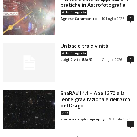
pratiche in Astrofotografia
Astrofotografia
Agnese Caramanico
-
10 Luglio 2026
0
Un bacio tra divinità
Astrofotografia
Luigi Civita (UAN)
-
11 Giugno 2026
0
ShaRA#14.1 – Abell 370 e la
lente gravitazionale dell’Arco
del Drago
279
shara.astrophotography
-
9 Aprile 2026
0