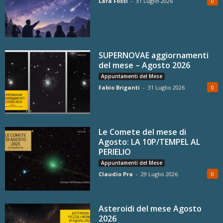
Lara Fossi
-
31 Luglio 2026
0
SUPERNOVAE aggiornamenti
del mese – Agosto 2026
Appuntamenti del Mese
Fabio Briganti
-
31 Luglio 2026
0
Le Comete del mese di
Agosto: LA 10P/TEMPEL AL
PERIELIO
Appuntamenti del Mese
Claudio Pra
-
29 Luglio 2026
0
Asteroidi del mese Agosto
2026