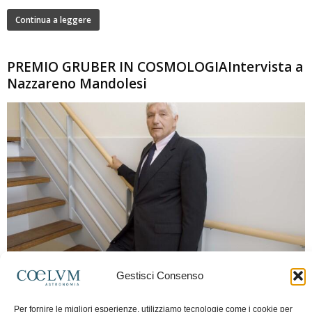
Continua a leggere
PREMIO GRUBER IN COSMOLOGIAIntervista a
Nazzareno Mandolesi
280
Gestisci Consenso
Frida Paolella
-
16 Giugno 2026
0
Intervista al professor Nazzareno Mandolesi, tra i protagonisti della cosmologia
Per fornire le migliori esperienze, utilizziamo tecnologie come i cookie per
spaziale europea e della missione Planck. Il dialogo ripercorre i principali