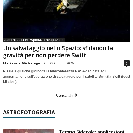
Astronautica ed Esplorazione Spaziale
Un salvataggio nello Spazio: sfidando la
gravità per non perdere Swift
Marianna Michelagnoli
-
23 Giugno 2026
0
Risale a qualche giorno fa la teleconferenza NASA dedicata agli
aggiornamenti sull'operazione di salvataggio per il satellite Swift (la Swift Boost
Mission)
Carica altri
ASTROFOTOGRAFIA
Tempo Siderale: applicazioni