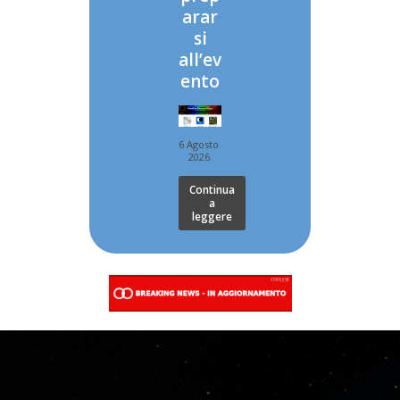
arar
si
all’ev
ento
6 Agosto
2026
Continua
a
leggere