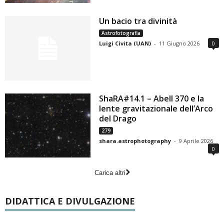
Un bacio tra divinità
Astrofotografia
Luigi Civita (UAN)
-
11 Giugno 2026
0
ShaRA#14.1 – Abell 370 e la
lente gravitazionale dell’Arco
del Drago
279
shara.astrophotography
-
9 Aprile 2026
0
Carica altri
DIDATTICA E DIVULGAZIONE