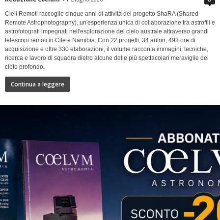
Cieli Remoti raccoglie cinque anni di attività del progetto ShaRA (Shared
Remote Astrophotography), un'esperienza unica di collaborazione tra astrofili e
astrofotografi impegnati nell'esplorazione del cielo australe attraverso grandi
telescopi remoti in Cile e Namibia. Con 22 progetti, 34 autori, 493 ore di
acquisizione e oltre 330 elaborazioni, il volume racconta immagini, tecniche,
ricerca e lavoro di squadra dietro alcune delle più spettacolari meraviglie del
cielo profondo.
Continua a leggere