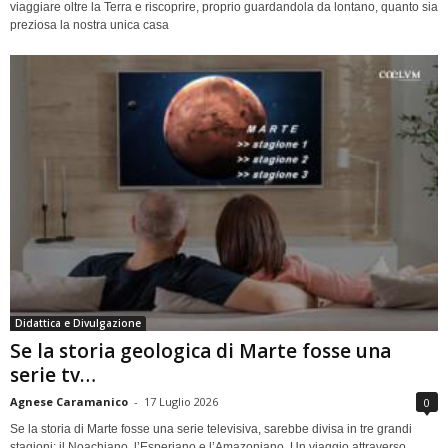
viaggiare oltre la Terra e riscoprire, proprio guardandola da lontano, quanto sia
preziosa la nostra unica casa
Didattica e Divulgazione
Se la storia geologica di Marte fosse una
serie tv…
Agnese Caramanico
-
17 Luglio 2026
0
Se la storia di Marte fosse una serie televisiva, sarebbe divisa in tre grandi
stagioni: il Noachiano, l’Esperiano e l’Amazoniano. Un viaggio attraverso