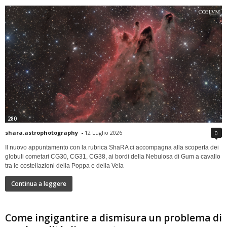
280
shara.astrophotography
-
12 Luglio 2026
0
Il nuovo appuntamento con la rubrica ShaRA ci accompagna alla scoperta dei
globuli cometari CG30, CG31, CG38, ai bordi della Nebulosa di Gum a cavallo
tra le costellazioni della Poppa e della Vela
Continua a leggere
Come ingigantire a dismisura un problema di