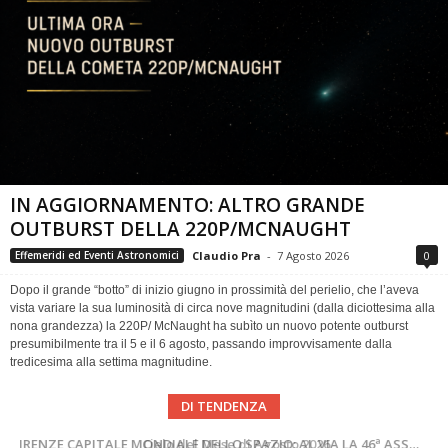
IN AGGIORNAMENTO: ALTRO GRANDE
OUTBURST DELLA 220P/MCNAUGHT
Claudio Pra
-
7 Agosto 2026
0
Effemeridi ed Eventi Astronomici
Dopo il grande “botto” di inizio giugno in prossimità del perielio, che l’aveva
vista variare la sua luminosità di circa nove magnitudini (dalla diciottesima alla
nona grandezza) la 220P/ McNaught ha subìto un nuovo potente outburst
presumibilmente tra il 5 e il 6 agosto, passando improvvisamente dalla
tredicesima alla settima magnitudine.
DI TENDENZA
SUPERNOVAE aggiornamenti del mese – Agosto 2026
Cielo del Mese di Agosto 2026