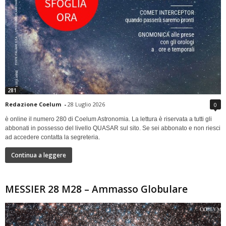
281
Redazione Coelum
-
28 Luglio 2026
0
è online il numero 280 di Coelum Astronomia. La lettura è riservata a tutti gli
abbonati in possesso del livello QUASAR sul sito. Se sei abbonato e non riesci
ad accedere contatta la segreteria.
Continua a leggere
MESSIER 28 M28 – Ammasso Globulare