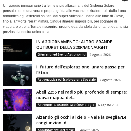
Un viaggio immaginario tra le mete più affascinanti del Sistema Solare,
pensato come una vera e propria guida alle vacanze extraterrestri: dalla Luna
romantica agli asteroidi solitari, dai super-vulcani di Marte alle lune di Giove,
fino alla “Morte Nera” Mimas. Cinque itinerari impossibili, per sognare di
viaggiare oltre la Terra e riscoprire, proprio guardandola da lontano, quanto sia
preziosa la nostra unica casa
IN AGGIORNAMENTO: ALTRO GRANDE
OUTBURST DELLA 220P/MCNAUGHT
Effemeridi ed Eventi Astronomici
7 Agosto 2026
Il futuro dell’esplorazione lunare passa per
l’Etna
Astronautica ed Esplorazione Spaziale
7 Agosto 2026
Abell 2255 nel radio più profondo di sempre:
nuova mappa del...
Astronomia, Astrofisica e Cosmologia
6 Agosto 2026
Alzando gli occhi al cielo – Vale la sveglia?Le
congiunzioni di...
Appuntamenti del Mese
5 Agosto 2026