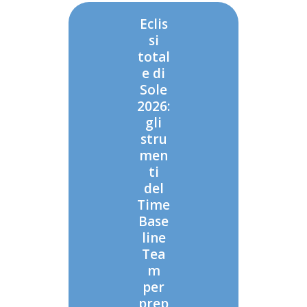
Eclis
si
total
e di
Sole
2026:
gli
stru
men
ti
del
Time
Base
line
Tea
m
per
prep