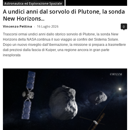
Astronautica ed Esplorazione Spaziale
A undici anni dal sorvolo di Plutone, la sonda
New Horizons...
Vincenzo Pettina
-
16 Luglio 2026
0
Trascorsi ormai undici anni dallo storico sorvolo di Plutone, la sonda New
Horizons della NASA continua il suo viaggio ai confini del Sistema Solare.
Dopo un nuovo risveglio dall’ibernazione, la missione si prepara a trasmettere
dati preziosi dalla fascia di Kuiper, una regione ancora in gran parte
inesplorata