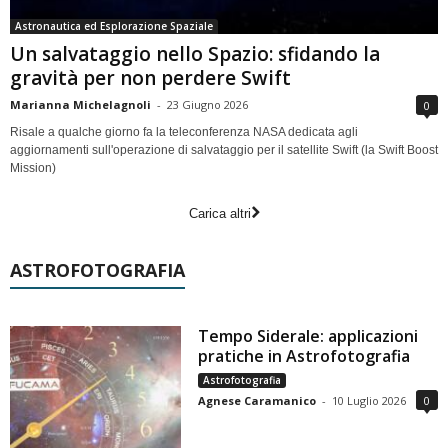
Astronautica ed Esplorazione Spaziale
Un salvataggio nello Spazio: sfidando la
gravità per non perdere Swift
Marianna Michelagnoli
-
23 Giugno 2026
0
Risale a qualche giorno fa la teleconferenza NASA dedicata agli
aggiornamenti sull'operazione di salvataggio per il satellite Swift (la Swift Boost
Mission)
Carica altri
ASTROFOTOGRAFIA
Tempo Siderale: applicazioni
pratiche in Astrofotografia
Astrofotografia
Agnese Caramanico
-
10 Luglio 2026
0