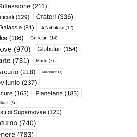
Riflessione
(211)
Crateri
(336)
ificiali
(129)
 Galassie
(81)
di Nebulose
(12)
lce
(186)
Galileiani
(14)
iove
(970)
Globulari
(154)
rte
(731)
Marte
(7)
rcurio
(218)
Molecolari
(1)
vilunio
(237)
cure
(163)
Planetarie
(183)
ilunio
(3)
sti di Supernovae
(125)
turno
(740)
enere
(783)