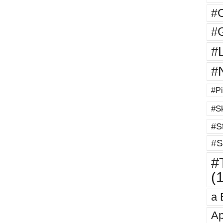
#
#G
#
#
#Pi
#Sk
#St
#S
#T
(
a 
Ap