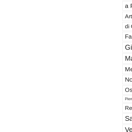
a 
Art
di
Fa
G
Ma
Me
No
Os
Plen
Re
Sa
V