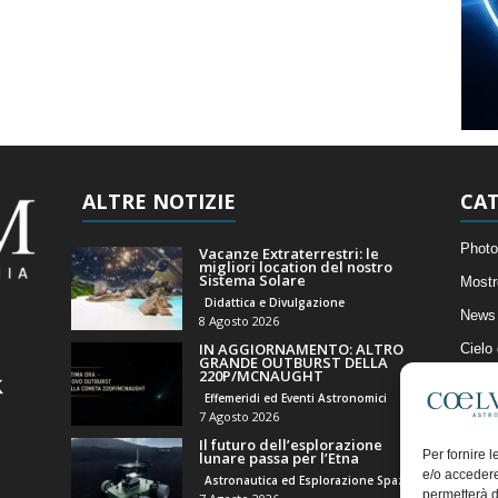
ALTRE NOTIZIE
CAT
Photo
Vacanze Extraterrestri: le
migliori location del nostro
Sistema Solare
Mostr
Didattica e Divulgazione
News 
8 Agosto 2026
IN AGGIORNAMENTO: ALTRO
Cielo
GRANDE OUTBURST DELLA
220P/MCNAUGHT
Astro
Effemeridi ed Eventi Astronomici
Artico
7 Agosto 2026
Il futuro dell’esplorazione
Il Bl
Per fornire 
lunare passa per l’Etna
e/o accedere
Astronautica ed Esplorazione Spaziale
permetterà d