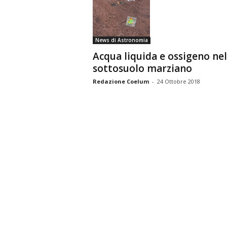
n
o
m
News di Astronomia
i
a
Acqua liquida e ossigeno nel
sottosuolo marziano
Redazione Coelum
-
24 Ottobre 2018