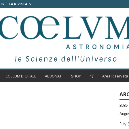
TER
LA RIVISTA
COELUM DIGITALE
ABBONATI
SHOP
🛒
Area Riservata
ARC
2026
Augus
July (