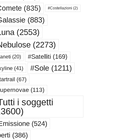
Comete
(835)
#Costellazioni
(2)
alassie
(883)
Luna
(2553)
Nebulose
(2273)
#Satelliti
(169)
aneti
(20)
#Sole
(1211)
yline
(41)
artrail
(67)
upernovae
(113)
utti i soggetti
13600)
Emissione
(524)
erti
(386)