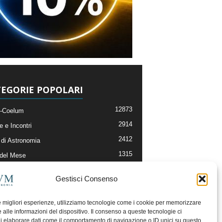
EGORIE POPOLARI
12873
-Coelum
2914
e e Incontri
2412
di Astronomia
1315
 del Mese
365
nomia, Astrofisica e Cosmologia
Gestisci Consenso
268
li e Risorse On-Line
192
og della Redazione
le migliori esperienze, utilizziamo tecnologie come i cookie per memorizzare
 alle informazioni del dispositivo. Il consenso a queste tecnologie ci
i elaborare dati come il comportamento di navigazione o ID unici su questo