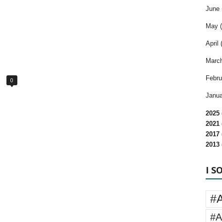
June 
May (
April 
March
Febru
0
Janua
2025 
2021 
2017 
2013 
I S
#
#A