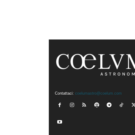
Contattaci:
coelumastro@coelum.com