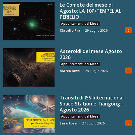
Le Comete del mese di
Agosto: LA 10P/TEMPEL AL
PERIELIO
Appuntamenti del Mese
Claudio Pra
-
29 Luglio 2026
0
Asteroidi del mese Agosto
2026
Appuntamenti del Mese
Marco Iozzi
-
28 Luglio 2026
0
Transiti di ISS International
Space Station e Tiangong –
Agosto 2026
Appuntamenti del Mese
Lara Fossi
-
27 Luglio 2026
0