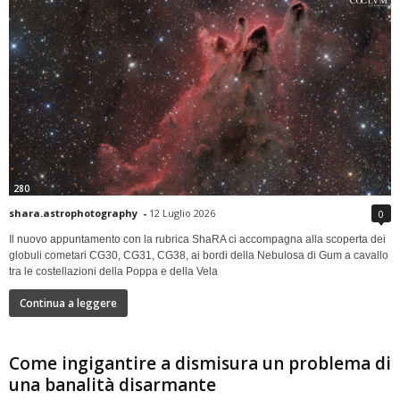
280
shara.astrophotography
-
12 Luglio 2026
0
Il nuovo appuntamento con la rubrica ShaRA ci accompagna alla scoperta dei
globuli cometari CG30, CG31, CG38, ai bordi della Nebulosa di Gum a cavallo
tra le costellazioni della Poppa e della Vela
Continua a leggere
Come ingigantire a dismisura un problema di
una banalità disarmante