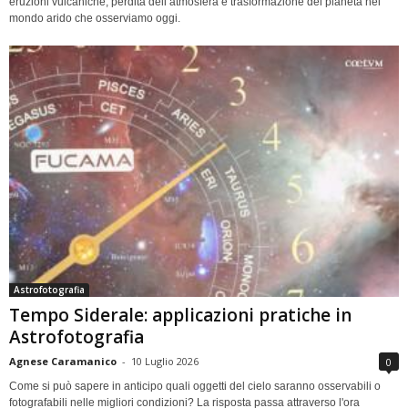
eruzioni vulcaniche, perdita dell’atmosfera e trasformazione del pianeta nel
mondo arido che osserviamo oggi.
Astrofotografia
Tempo Siderale: applicazioni pratiche in
Astrofotografia
Agnese Caramanico
-
10 Luglio 2026
0
Come si può sapere in anticipo quali oggetti del cielo saranno osservabili o
fotografabili nelle migliori condizioni? La risposta passa attraverso l'ora