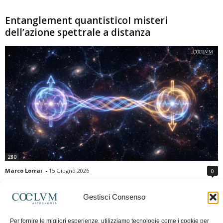
Entanglement quantisticoI misteri
dell’azione spettrale a distanza
280
Marco Lorrai
-
15 Giugno 2026
0
L'entanglement quantistico è uno dei fenomeni più sorprendenti della fisica
moderna: due particelle possono mostrare correlazioni che sembrano ignorare
Gestisci Consenso
la distanza che le separa. Gli esperimenti e i teoremi di Bell hanno escluso le
semplici spiegazioni basate su "variabili nascoste" locali, confermando le
Per fornire le migliori esperienze, utilizziamo tecnologie come i cookie per
previsioni della meccanica quantistica. Nonostante ciò, l'entanglement non