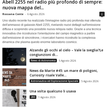
Abell 2255 nel radio più profondo di sempre:
nuova mappa del...
Rossana Conte
-
6 Agosto 2026
0
Uno studio recente ha realizzato l'immagine radio più profonda mai ottenuta
dell'ammasso di galassie Abell 2255, rivelando nuovi dettagli sull'emissione
diffusa e scoprendo una possibile nuova reliquia radio. Grazie a una tecnica
innovativa che ricostruisce l'orientazione del campo magnetico a partire
dall'emissione di sincrotrone, i ricercatori hanno ricostruito la complessa
dinamica che plasma questo enorme laboratorio cosmico.
Alzando gli occhi al cielo – Vale la sveglia?Le
congiunzioni di...
News di Astronomia
5 Agosto 2026
News da Marte #45: un mare di poligoni,
Curiosity risale Valle...
Astronautica ed Esplorazione Spaziale
5 Agosto 2026
Una volta qualcuno li usava
280
1 Agosto 2026