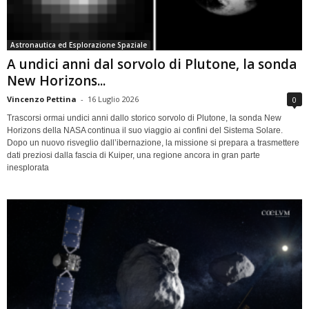
Astronautica ed Esplorazione Spaziale
A undici anni dal sorvolo di Plutone, la sonda
New Horizons...
Vincenzo Pettina
-
16 Luglio 2026
0
Trascorsi ormai undici anni dallo storico sorvolo di Plutone, la sonda New
Horizons della NASA continua il suo viaggio ai confini del Sistema Solare.
Dopo un nuovo risveglio dall’ibernazione, la missione si prepara a trasmettere
dati preziosi dalla fascia di Kuiper, una regione ancora in gran parte
inesplorata