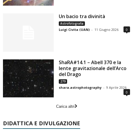
Un bacio tra divinità
Astrofotografia
Luigi Civita (UAN)
-
11 Giugno 2026
0
ShaRA#14.1 – Abell 370 e la
lente gravitazionale dell’Arco
del Drago
279
shara.astrophotography
-
9 Aprile 2026
0
Carica altri
DIDATTICA E DIVULGAZIONE