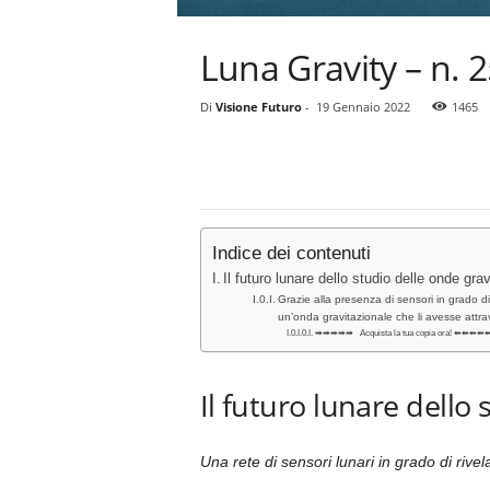
Luna Gravity – n.
Di
Visione Futuro
-
19 Gennaio 2022
1465
Indice dei contenuti
Il futuro lunare dello studio delle onde grav
Grazie alla presenza di sensori in grado di 
un’onda gravitazionale che li avesse attrav
➡➡➡➡➡ Acquista la tua copia ora! ⬅⬅⬅⬅
Il futuro lunare dello 
Una rete di sensori lunari in grado di rivel