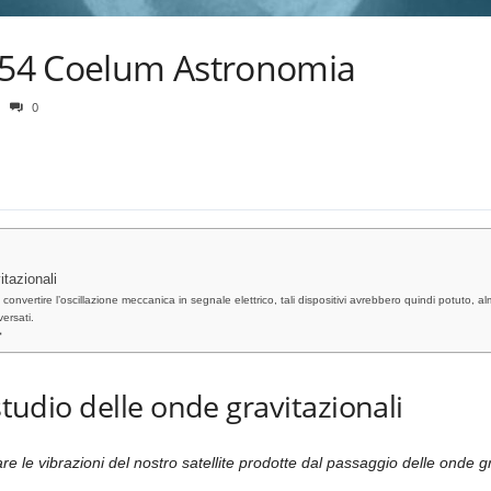
 254 Coelum Astronomia
0
itazionali
convertire l’oscillazione meccanica in segnale elettrico, tali dispositivi avrebbero quindi potuto, alm
ersati.
⬅
studio delle onde gravitazionali
are le vibrazioni del nostro satellite prodotte dal passaggio delle onde gr