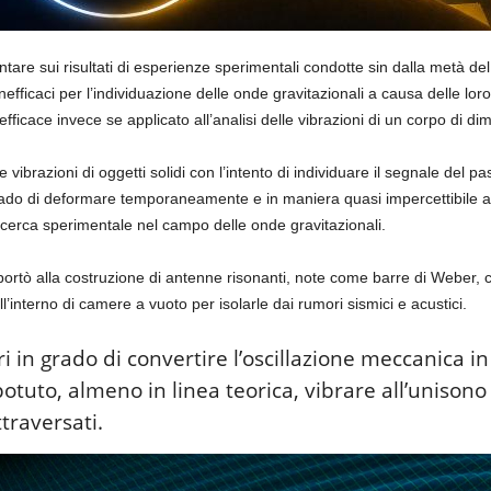
are sui risultati di esperienze sperimentali condotte sin dalla metà de
inefficaci per l’individuazione delle onde gravitazionali a causa delle lor
fficace invece se applicato all’analisi delle vibrazioni di un corpo di d
vibrazioni di oggetti solidi con l’intento di individuare il segnale del p
ado di deformare temporaneamente e in maniera quasi impercettibile a
 ricerca sperimentale nel campo delle onde gravitazionali.
ortò alla costruzione di antenne risonanti, note come barre di Weber, cost
l’interno di camere a vuoto per isolarle dai rumori sismici e acustici.
 in grado di convertire l’oscillazione meccanica in 
otuto, almeno in linea teorica, vibrare all’unisono
traversati.