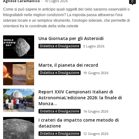
Agnese Caramanico
-
10 Luglio 2026
0
Come si può sapere in anticipo quali oggetti del cielo saranno osservabili o
fotografabili nelle migliori condizioni? La risposta passa attraverso l'ora
siderale locale e un semplice strumento, l'orologio siderale, che permette di
orientarsi tra le coordinate della volta celeste
Una Giornata per gli Asteroidi
Didattica e Divulgazione
3 Luglio 2026
Marte, il pianeta dei record
Didattica e Divulgazione
19 Giugno 2026
Report XXIV Campionati Italiani di
AstronomiaL'edizione 2026: la finale di
Monza...
Didattica e Divulgazione
16 Giugno 2026
I crateri da impatto come metodo di
datazione
Didattica e Divulgazione
12 Giugno 2026