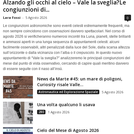
Alzando gli occhi al cielo – Vale la sveglia?Le
congiunzioni di...
Lara Fossi
-
5 Agosto 2026
0
Le congiunzioni astronomiche sono eventi celesti estremamente frequenti, ma
non sempre coincidono con osservazioni davvero spettacolari. Nel corso di
agosto 2026 si verificheranno numerosi incontri tra Luna, pianeti, stelle brillanti
e ammassi aperti in una lunga sequenza di appuntamenti celesti: alcuni
facilmente osservabili, altri penalizzati dalla luce del Sole, dalla scarsa altezza
sull’orizzonte o dalla vicinanza con l’alba o il crepuscolo. In questo nuovo
appuntamento di “Vale la sveglia?” analizzeremo le principali congiunzioni del
mese dal punto di vista osservativo, cercando di capire quali meritino davvero
di essere seguite con il naso all’insù.
News da Marte #45: un mare di poligoni,
Curiosity risale Valle...
Astronautica ed Esplorazione Spaziale
5 Agosto 2026
Una volta qualcuno li usava
280
1 Agosto 2026
Cielo del Mese di Agosto 2026