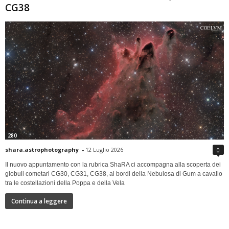
CG38
280
shara.astrophotography
-
12 Luglio 2026
0
Il nuovo appuntamento con la rubrica ShaRA ci accompagna alla scoperta dei
globuli cometari CG30, CG31, CG38, ai bordi della Nebulosa di Gum a cavallo
tra le costellazioni della Poppa e della Vela
Continua a leggere