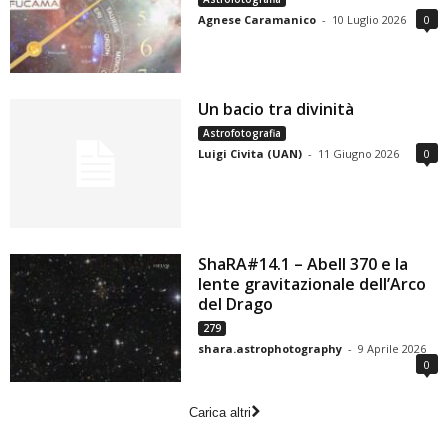
Agnese Caramanico
-
10 Luglio 2026
0
Un bacio tra divinità
Astrofotografia
Luigi Civita (UAN)
-
11 Giugno 2026
0
ShaRA#14.1 – Abell 370 e la
lente gravitazionale dell’Arco
del Drago
279
shara.astrophotography
-
9 Aprile 2026
0
Carica altri