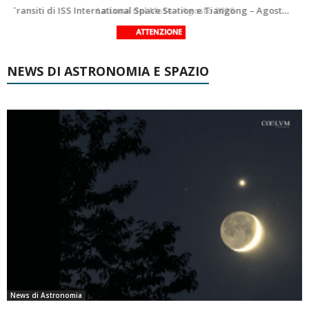
Le costellazioni di Agosto 2026: Delfino
La Luna del Mese – Agosto 2026
NEWS DI ASTRONOMIA E SPAZIO
News di Astronomia