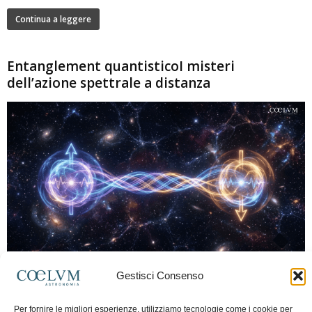
Continua a leggere
Entanglement quantisticoI misteri
dell’azione spettrale a distanza
280
Gestisci Consenso
Marco Lorrai
-
15 Giugno 2026
0
L'entanglement quantistico è uno dei fenomeni più sorprendenti della fisica
Per fornire le migliori esperienze, utilizziamo tecnologie come i cookie per
moderna: due particelle possono mostrare correlazioni che sembrano ignorare