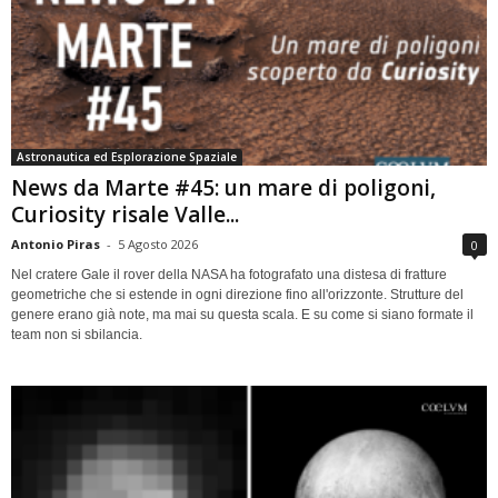
Astronautica ed Esplorazione Spaziale
News da Marte #45: un mare di poligoni,
Curiosity risale Valle...
Antonio Piras
-
5 Agosto 2026
0
Nel cratere Gale il rover della NASA ha fotografato una distesa di fratture
geometriche che si estende in ogni direzione fino all'orizzonte. Strutture del
genere erano già note, ma mai su questa scala. E su come si siano formate il
team non si sbilancia.