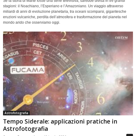
Se la storia di Marte fosse una serie televisiva, sarebbe divisa in tre grandi
stagioni: il Noachiano, l’Esperiano e l’Amazoniano. Un viaggio attraverso
miliardi di anni di evoluzione planetaria, tra oceani scomparsi, gigantesche
eruzioni vulcaniche, perdita dell’atmosfera e trasformazione del pianeta nel
mondo arido che osserviamo oggi.
Astrofotografia
Tempo Siderale: applicazioni pratiche in
Astrofotografia