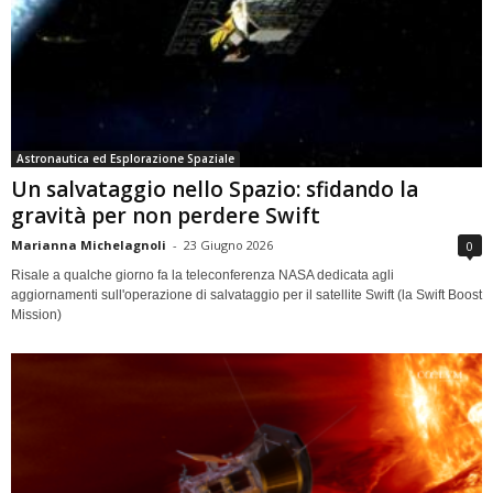
Astronautica ed Esplorazione Spaziale
Un salvataggio nello Spazio: sfidando la
gravità per non perdere Swift
Marianna Michelagnoli
-
23 Giugno 2026
0
Risale a qualche giorno fa la teleconferenza NASA dedicata agli
aggiornamenti sull'operazione di salvataggio per il satellite Swift (la Swift Boost
Mission)