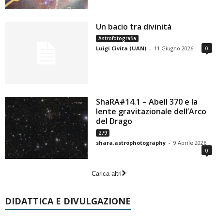
Un bacio tra divinità
Astrofotografia
Luigi Civita (UAN)
-
11 Giugno 2026
0
ShaRA#14.1 – Abell 370 e la
lente gravitazionale dell’Arco
del Drago
279
shara.astrophotography
-
9 Aprile 2026
0
Carica altri
DIDATTICA E DIVULGAZIONE