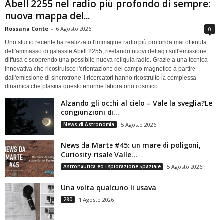
Abell 2255 nel radio più profondo di sempre:
nuova mappa del...
Rossana Conte
-
6 Agosto 2026
0
Uno studio recente ha realizzato l'immagine radio più profonda mai ottenuta
dell'ammasso di galassie Abell 2255, rivelando nuovi dettagli sull'emissione
diffusa e scoprendo una possibile nuova reliquia radio. Grazie a una tecnica
innovativa che ricostruisce l'orientazione del campo magnetico a partire
dall'emissione di sincrotrone, i ricercatori hanno ricostruito la complessa
dinamica che plasma questo enorme laboratorio cosmico.
Alzando gli occhi al cielo – Vale la sveglia?Le
congiunzioni di...
News di Astronomia
5 Agosto 2026
News da Marte #45: un mare di poligoni,
Curiosity risale Valle...
Astronautica ed Esplorazione Spaziale
5 Agosto 2026
Una volta qualcuno li usava
280
1 Agosto 2026