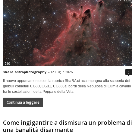
280
shara.astrophotography
-
12 Luglio 2026
0
Il nuovo appuntamento con la rubrica ShaRA ci accompagna alla scoperta dei
globuli cometari CG30, CG31, CG38, ai bordi della Nebulosa di Gum a cavallo
tra le costellazioni della Poppa e della Vela
Continua a leggere
Come ingigantire a dismisura un problema di
una banalità disarmante