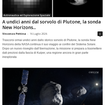
Astronautica ed Esplorazione Spaziale
A undici anni dal sorvolo di Plutone, la sonda
New Horizons...
Vincenzo Pettina
-
16 Luglio 2026
0
Trascorsi ormai undici anni dallo storico sorvolo di Plutone, la sonda New
Horizons della NASA continua il suo viaggio ai confini del Sistema Solare.
Dopo un nuovo risveglio dall’ibernazione, la missione si prepara a trasmettere
dati preziosi dalla fascia di Kuiper, una regione ancora in gran parte
inesplorata