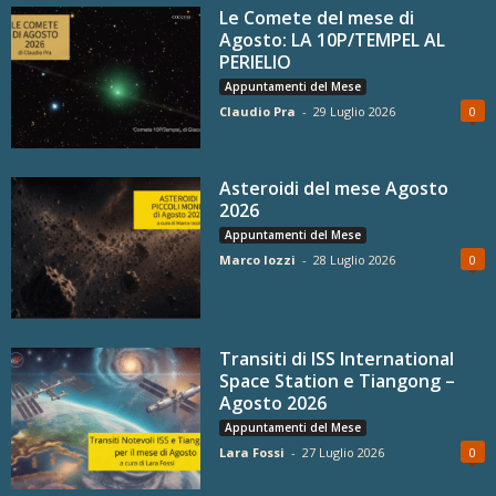
Le Comete del mese di
Agosto: LA 10P/TEMPEL AL
PERIELIO
Appuntamenti del Mese
Claudio Pra
-
29 Luglio 2026
0
Asteroidi del mese Agosto
2026
Appuntamenti del Mese
Marco Iozzi
-
28 Luglio 2026
0
Transiti di ISS International
Space Station e Tiangong –
Agosto 2026
Appuntamenti del Mese
Lara Fossi
-
27 Luglio 2026
0