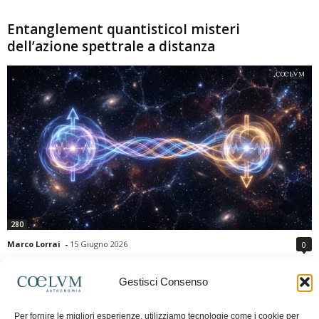
Entanglement quantisticoI misteri
dell’azione spettrale a distanza
280
Marco Lorrai
-
15 Giugno 2026
0
L'entanglement quantistico è uno dei fenomeni più sorprendenti della fisica
moderna: due particelle possono mostrare correlazioni che sembrano ignorare
Gestisci Consenso
la distanza che le separa. Gli esperimenti e i teoremi di Bell hanno escluso le
semplici spiegazioni basate su "variabili nascoste" locali, confermando le
Per fornire le migliori esperienze, utilizziamo tecnologie come i cookie per
previsioni della meccanica quantistica. Nonostante ciò, l'entanglement non