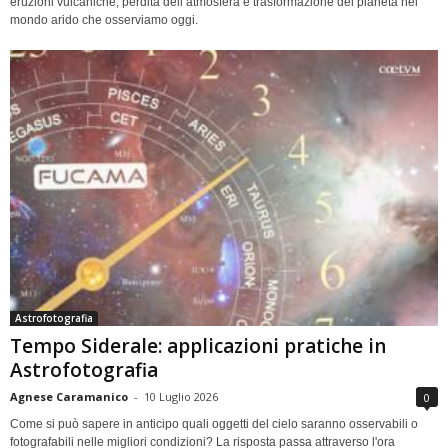
eruzioni vulcaniche, perdita dell’atmosfera e trasformazione del pianeta nel
mondo arido che osserviamo oggi.
Astrofotografia
Tempo Siderale: applicazioni pratiche in
Astrofotografia
Agnese Caramanico
-
10 Luglio 2026
0
Come si può sapere in anticipo quali oggetti del cielo saranno osservabili o
fotografabili nelle migliori condizioni? La risposta passa attraverso l'ora