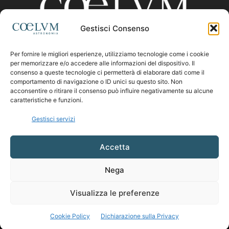
Gestisci Consenso
Per fornire le migliori esperienze, utilizziamo tecnologie come i cookie
CHI SIAMO
per memorizzare e/o accedere alle informazioni del dispositivo. Il
consenso a queste tecnologie ci permetterà di elaborare dati come il
comportamento di navigazione o ID unici su questo sito. Non
acconsentire o ritirare il consenso può influire negativamente su alcune
Contattaci:
coelumastro@coelum.com
caratteristiche e funzioni.
Gestisci servizi
SEGUICI
Accetta
Nega
Visualizza le preferenze
Cookie Policy
Dichiarazione sulla Privacy