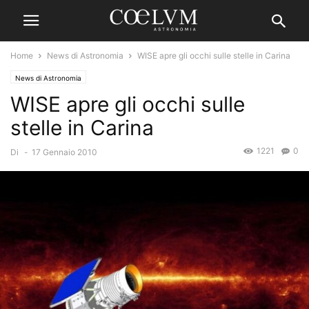
Home
News di Astronomia
WISE apre gli occhi sulle stelle in Carina
News di Astronomia
WISE apre gli occhi sulle
stelle in Carina
1221
0
Di
-
17 Gennaio 2010