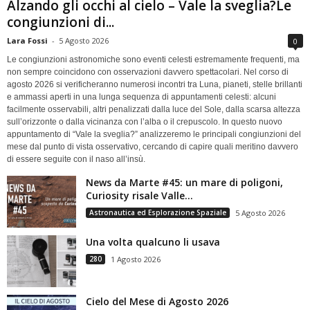
Alzando gli occhi al cielo – Vale la sveglia?Le
congiunzioni di...
Lara Fossi
-
5 Agosto 2026
0
Le congiunzioni astronomiche sono eventi celesti estremamente frequenti, ma
non sempre coincidono con osservazioni davvero spettacolari. Nel corso di
agosto 2026 si verificheranno numerosi incontri tra Luna, pianeti, stelle brillanti
e ammassi aperti in una lunga sequenza di appuntamenti celesti: alcuni
facilmente osservabili, altri penalizzati dalla luce del Sole, dalla scarsa altezza
sull’orizzonte o dalla vicinanza con l’alba o il crepuscolo. In questo nuovo
appuntamento di “Vale la sveglia?” analizzeremo le principali congiunzioni del
mese dal punto di vista osservativo, cercando di capire quali meritino davvero
di essere seguite con il naso all’insù.
News da Marte #45: un mare di poligoni,
Curiosity risale Valle...
Astronautica ed Esplorazione Spaziale
5 Agosto 2026
Una volta qualcuno li usava
280
1 Agosto 2026
Cielo del Mese di Agosto 2026