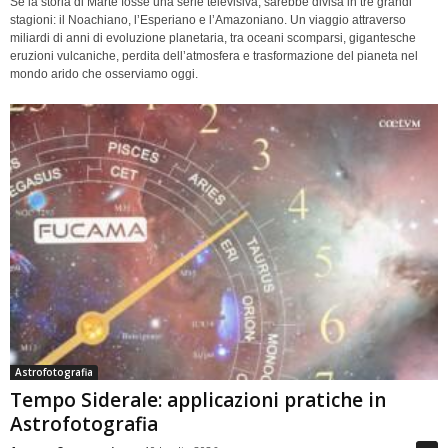
Se la storia di Marte fosse una serie televisiva, sarebbe divisa in tre grandi
stagioni: il Noachiano, l’Esperiano e l’Amazoniano. Un viaggio attraverso
miliardi di anni di evoluzione planetaria, tra oceani scomparsi, gigantesche
eruzioni vulcaniche, perdita dell’atmosfera e trasformazione del pianeta nel
mondo arido che osserviamo oggi.
Astrofotografia
Tempo Siderale: applicazioni pratiche in
Astrofotografia