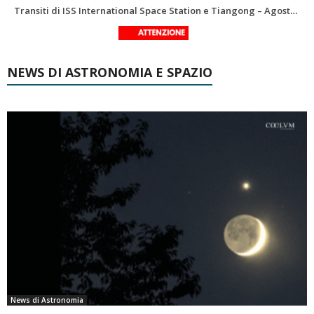
Le costellazioni di Agosto 2026: Delfino
La Luna del Mese – Agosto 2026
NEWS DI ASTRONOMIA E SPAZIO
News di Astronomia