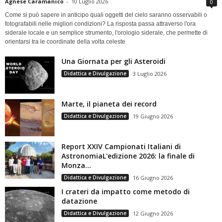
Agnese Caramanico
-
10 Luglio 2026
0
Come si può sapere in anticipo quali oggetti del cielo saranno osservabili o
fotografabili nelle migliori condizioni? La risposta passa attraverso l'ora
siderale locale e un semplice strumento, l'orologio siderale, che permette di
orientarsi tra le coordinate della volta celeste
Una Giornata per gli Asteroidi
Didattica e Divulgazione
3 Luglio 2026
Marte, il pianeta dei record
Didattica e Divulgazione
19 Giugno 2026
Report XXIV Campionati Italiani di
AstronomiaL'edizione 2026: la finale di
Monza...
Didattica e Divulgazione
16 Giugno 2026
I crateri da impatto come metodo di
datazione
Didattica e Divulgazione
12 Giugno 2026