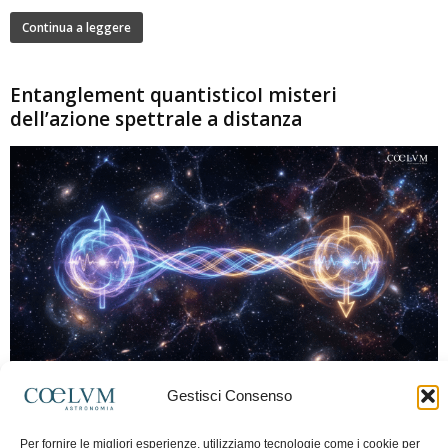
Continua a leggere
Entanglement quantisticoI misteri
dell’azione spettrale a distanza
280
Gestisci Consenso
Marco Lorrai
-
15 Giugno 2026
0
L'entanglement quantistico è uno dei fenomeni più sorprendenti della fisica
Per fornire le migliori esperienze, utilizziamo tecnologie come i cookie per
moderna: due particelle possono mostrare correlazioni che sembrano ignorare