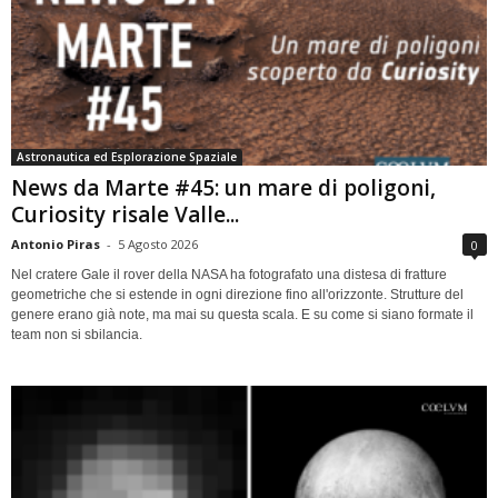
Astronautica ed Esplorazione Spaziale
News da Marte #45: un mare di poligoni,
Curiosity risale Valle...
Antonio Piras
-
5 Agosto 2026
0
Nel cratere Gale il rover della NASA ha fotografato una distesa di fratture
geometriche che si estende in ogni direzione fino all'orizzonte. Strutture del
genere erano già note, ma mai su questa scala. E su come si siano formate il
team non si sbilancia.