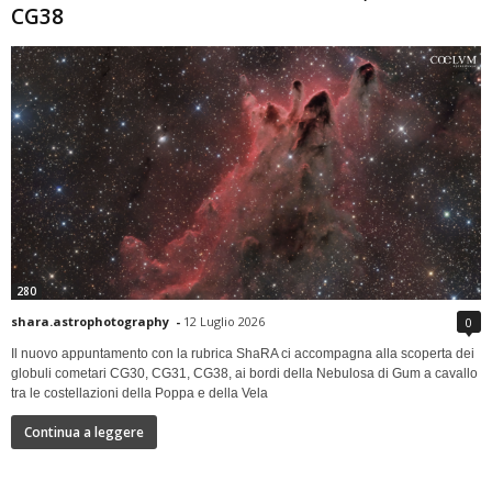
CG38
280
shara.astrophotography
-
12 Luglio 2026
0
Il nuovo appuntamento con la rubrica ShaRA ci accompagna alla scoperta dei
globuli cometari CG30, CG31, CG38, ai bordi della Nebulosa di Gum a cavallo
tra le costellazioni della Poppa e della Vela
Continua a leggere