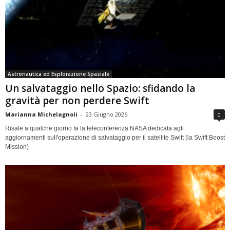
Astronautica ed Esplorazione Spaziale
Un salvataggio nello Spazio: sfidando la
gravità per non perdere Swift
Marianna Michelagnoli
-
23 Giugno 2026
0
Risale a qualche giorno fa la teleconferenza NASA dedicata agli
aggiornamenti sull'operazione di salvataggio per il satellite Swift (la Swift Boost
Mission)