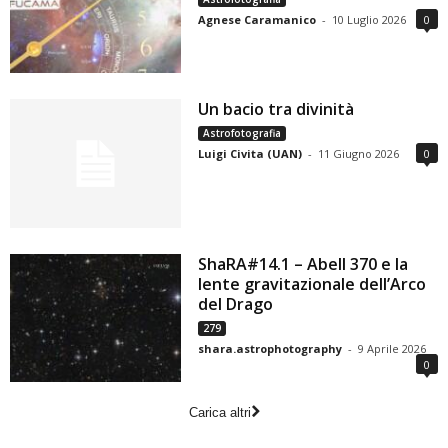
Agnese Caramanico
-
10 Luglio 2026
0
Un bacio tra divinità
Astrofotografia
Luigi Civita (UAN)
-
11 Giugno 2026
0
ShaRA#14.1 – Abell 370 e la
lente gravitazionale dell’Arco
del Drago
279
shara.astrophotography
-
9 Aprile 2026
0
Carica altri