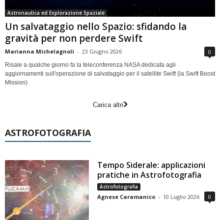
Astronautica ed Esplorazione Spaziale
Un salvataggio nello Spazio: sfidando la
gravità per non perdere Swift
Marianna Michelagnoli
-
23 Giugno 2026
0
Risale a qualche giorno fa la teleconferenza NASA dedicata agli
aggiornamenti sull'operazione di salvataggio per il satellite Swift (la Swift Boost
Mission)
Carica altri
ASTROFOTOGRAFIA
Tempo Siderale: applicazioni
pratiche in Astrofotografia
Astrofotografia
Agnese Caramanico
-
10 Luglio 2026
0