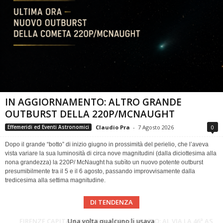
IN AGGIORNAMENTO: ALTRO GRANDE
OUTBURST DELLA 220P/MCNAUGHT
Claudio Pra
-
7 Agosto 2026
0
Effemeridi ed Eventi Astronomici
Dopo il grande “botto” di inizio giugno in prossimità del perielio, che l’aveva
vista variare la sua luminosità di circa nove magnitudini (dalla diciottesima alla
nona grandezza) la 220P/ McNaught ha subìto un nuovo potente outburst
presumibilmente tra il 5 e il 6 agosto, passando improvvisamente dalla
tredicesima alla settima magnitudine.
DI TENDENZA
Cielo del Mese di Agosto 2026
FIRENZE CAPITALE MONDIALE DELLO SPAZIO: AL VIA LA 46ª ASSEMBLEA SCIENTIFICA DEL COSPAR