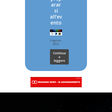
arar
si
all’ev
ento
6 Agosto
2026
Continua
a
leggere