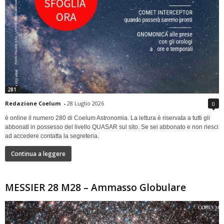
281
Redazione Coelum
-
28 Luglio 2026
0
è online il numero 280 di Coelum Astronomia. La lettura è riservata a tutti gli
abbonati in possesso del livello QUASAR sul sito. Se sei abbonato e non riesci
ad accedere contatta la segreteria.
Continua a leggere
MESSIER 28 M28 – Ammasso Globulare