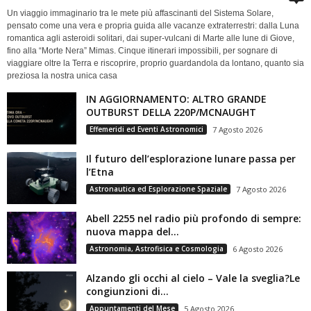
Un viaggio immaginario tra le mete più affascinanti del Sistema Solare,
pensato come una vera e propria guida alle vacanze extraterrestri: dalla Luna
romantica agli asteroidi solitari, dai super-vulcani di Marte alle lune di Giove,
fino alla “Morte Nera” Mimas. Cinque itinerari impossibili, per sognare di
viaggiare oltre la Terra e riscoprire, proprio guardandola da lontano, quanto sia
preziosa la nostra unica casa
IN AGGIORNAMENTO: ALTRO GRANDE
OUTBURST DELLA 220P/MCNAUGHT
Effemeridi ed Eventi Astronomici
7 Agosto 2026
Il futuro dell’esplorazione lunare passa per
l’Etna
Astronautica ed Esplorazione Spaziale
7 Agosto 2026
Abell 2255 nel radio più profondo di sempre:
nuova mappa del...
Astronomia, Astrofisica e Cosmologia
6 Agosto 2026
Alzando gli occhi al cielo – Vale la sveglia?Le
congiunzioni di...
Appuntamenti del Mese
5 Agosto 2026