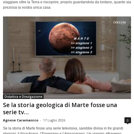
viaggiare oltre la Terra e riscoprire, proprio guardandola da lontano, quanto sia
preziosa la nostra unica casa
Didattica e Divulgazione
Se la storia geologica di Marte fosse una
serie tv…
Agnese Caramanico
-
17 Luglio 2026
0
Se la storia di Marte fosse una serie televisiva, sarebbe divisa in tre grandi
stagioni: il Noachiano, l’Esperiano e l’Amazoniano. Un viaggio attraverso