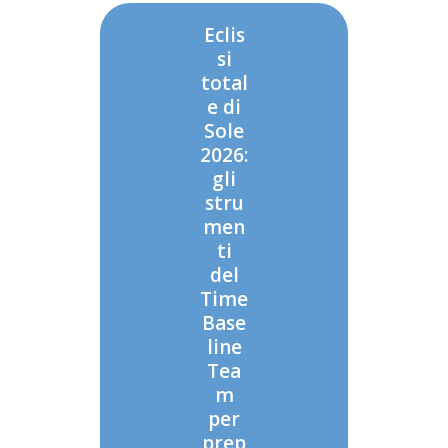
Eclis
si
total
e di
Sole
2026:
gli
stru
men
ti
del
Time
Base
line
Tea
m
per
prep