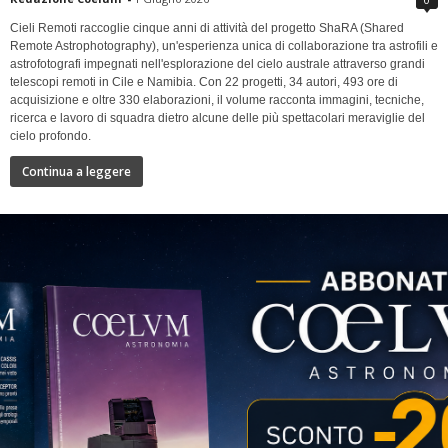
Cieli Remoti raccoglie cinque anni di attività del progetto ShaRA (Shared
Remote Astrophotography), un'esperienza unica di collaborazione tra astrofili e
astrofotografi impegnati nell'esplorazione del cielo australe attraverso grandi
telescopi remoti in Cile e Namibia. Con 22 progetti, 34 autori, 493 ore di
acquisizione e oltre 330 elaborazioni, il volume racconta immagini, tecniche,
ricerca e lavoro di squadra dietro alcune delle più spettacolari meraviglie del
cielo profondo.
Continua a leggere