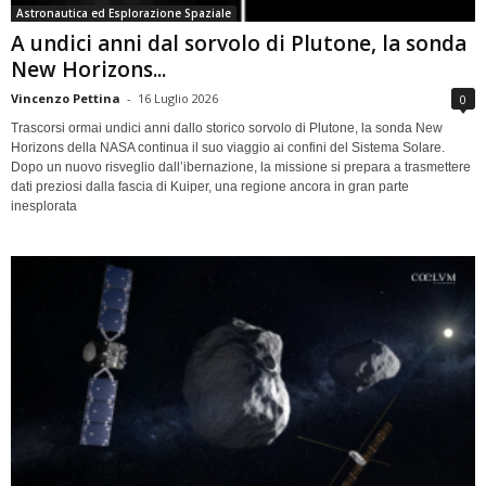
Astronautica ed Esplorazione Spaziale
A undici anni dal sorvolo di Plutone, la sonda
New Horizons...
Vincenzo Pettina
-
16 Luglio 2026
0
Trascorsi ormai undici anni dallo storico sorvolo di Plutone, la sonda New
Horizons della NASA continua il suo viaggio ai confini del Sistema Solare.
Dopo un nuovo risveglio dall’ibernazione, la missione si prepara a trasmettere
dati preziosi dalla fascia di Kuiper, una regione ancora in gran parte
inesplorata