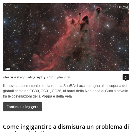
280
shara.astrophotography
-
12 Luglio 2026
0
Il nuovo appuntamento con la rubrica ShaRA ci accompagna alla scoperta dei
globuli cometari CG30, CG31, CG38, ai bordi della Nebulosa di Gum a cavallo
tra le costellazioni della Poppa e della Vela
Continua a leggere
Come ingigantire a dismisura un problema di