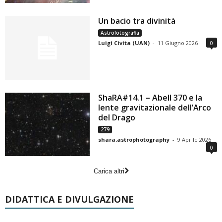
Un bacio tra divinità
Astrofotografia
Luigi Civita (UAN)
-
11 Giugno 2026
0
ShaRA#14.1 – Abell 370 e la
lente gravitazionale dell’Arco
del Drago
279
shara.astrophotography
-
9 Aprile 2026
0
Carica altri
DIDATTICA E DIVULGAZIONE