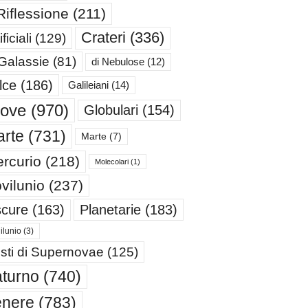
Riflessione
(211)
Crateri
(336)
ificiali
(129)
 Galassie
(81)
di Nebulose
(12)
lce
(186)
Galileiani
(14)
iove
(970)
Globulari
(154)
rte
(731)
Marte
(7)
rcurio
(218)
Molecolari
(1)
vilunio
(237)
cure
(163)
Planetarie
(183)
ilunio
(3)
sti di Supernovae
(125)
turno
(740)
enere
(783)