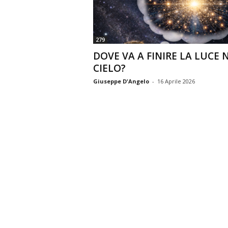
n
o
m
279
i
DOVE VA A FINIRE LA LUCE 
a
CIELO?
Giuseppe D'Angelo
-
16 Aprile 2026