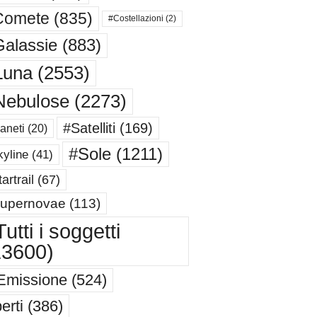
Comete
(835)
#Costellazioni
(2)
alassie
(883)
Luna
(2553)
Nebulose
(2273)
#Satelliti
(169)
aneti
(20)
#Sole
(1211)
yline
(41)
artrail
(67)
upernovae
(113)
utti i soggetti
13600)
Emissione
(524)
erti
(386)