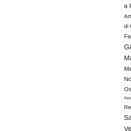
a 
Art
di
Fa
G
Ma
Me
No
Os
Plen
Re
Sa
V