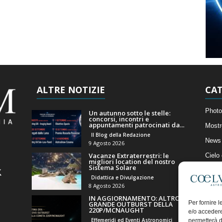
ALTRE NOTIZIE
CAT
Photo
Un autunno sotto le stelle:
concorsi, incontri e
appuntamenti patrocinati da...
Mostr
Il Blog della Redazione
News 
9 Agosto 2026
Vacanze Extraterrestri: le
Cielo
migliori location del nostro
Sistema Solare
Astro
Didattica e Divulgazione
Artico
8 Agosto 2026
IN AGGIORNAMENTO: ALTRO
Il Bl
Per fornire 
GRANDE OUTBURST DELLA
220P/MCNAUGHT
e/o accedere
Effemeridi ed Eventi Astronomici
permetterà d