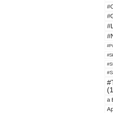
#
#G
#
#
#Pi
#Sk
#St
#S
#T
(
a 
Ap