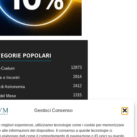
EGORIE POPOLARI
12873
-Coelum
2914
e e Incontri
2412
di Astronomia
1315
 del Mese
365
nomia, Astrofisica e Cosmologia
Gestisci Consenso
268
li e Risorse On-Line
193
og della Redazione
le migliori esperienze, utilizziamo tecnologie come i cookie per memorizzare
 alle informazioni del dispositivo. Il consenso a queste tecnologie ci
i elaborare dati come il comportamento di navigazione o ID unici su questo