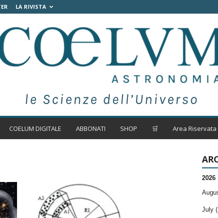
TER
LA RIVISTA
COELUM DIGITALE
ABBONATI
SHOP
🛒
Area Riservata
ARC
2026
Augus
July (