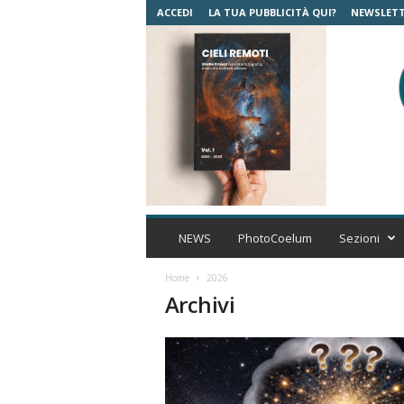
ACCEDI
LA TUA PUBBLICITÀ QUI?
NEWSLET
C
o
NEWS
PhotoCoelum
Sezioni
e
l
Home
2026
u
Archivi
m
A
s
t
r
o