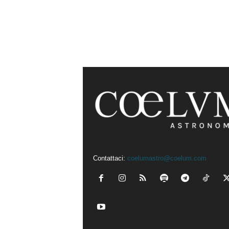
Contattaci:
coelumastro@coelum.com