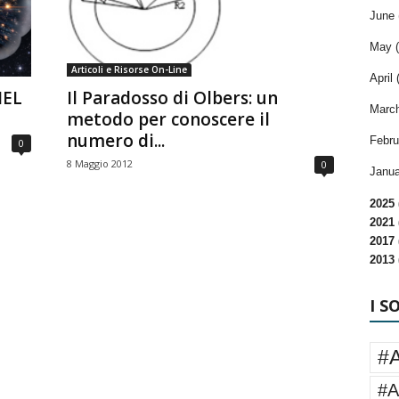
June 
May (
Articoli e Risorse On-Line
April 
NEL
Il Paradosso di Olbers: un
March
metodo per conoscere il
numero di...
Febru
0
8 Maggio 2012
0
Janua
2025 
2021 
2017 
2013 
I S
#
#A