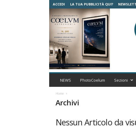
ACCEDI
LA TUA PUBBLICITÀ QUI?
NEWSLET
C
o
NEWS
PhotoCoelum
Sezioni
e
l
Home
u
Archivi
m
A
s
Nessun Articolo da vis
t
r
o