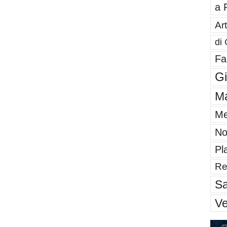
a 
Art
di 
Fa
G
Ma
Me
No
Pl
Re
Sa
V