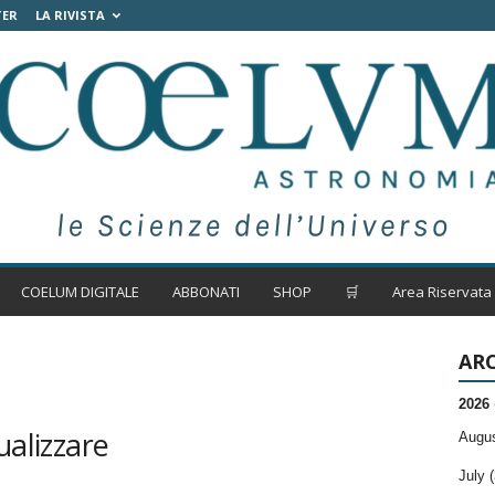
TER
LA RIVISTA
COELUM DIGITALE
ABBONATI
SHOP
🛒
Area Riservata
ARC
2026
ualizzare
Augus
July (