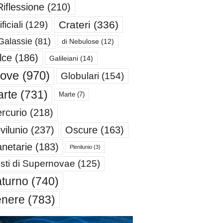
Riflessione
(210)
Crateri
(336)
ificiali
(129)
Galassie
(81)
di Nebulose
(12)
lce
(186)
Galileiani
(14)
iove
(970)
Globulari
(154)
rte
(731)
Marte
(7)
rcurio
(218)
Oscure
(163)
vilunio
(237)
anetarie
(183)
Plenilunio
(3)
sti di Supernovae
(125)
turno
(740)
enere
(783)