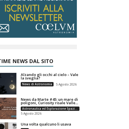
IME NEWS DAL SITO
Alzando gli occhi al cielo – Vale
la sveglia?
News di Astronomia
5 Agosto 2026
News da Marte #45: un mare di
poligoni, Curiosity risale Valle...
Astronautica ed Esplorazione Spaziale
5 Agosto 2026
Una volta qualcuno li usava