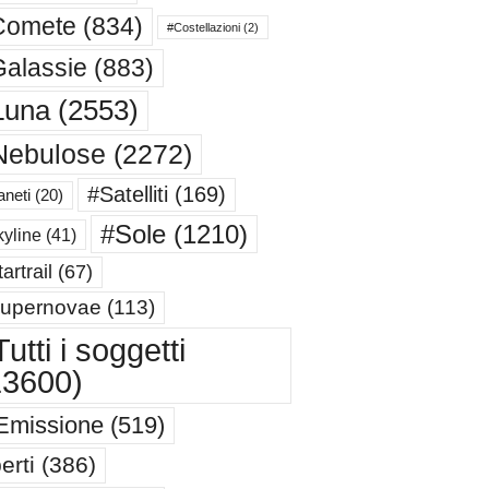
Comete
(834)
#Costellazioni
(2)
alassie
(883)
Luna
(2553)
Nebulose
(2272)
#Satelliti
(169)
aneti
(20)
#Sole
(1210)
yline
(41)
artrail
(67)
upernovae
(113)
utti i soggetti
13600)
Emissione
(519)
erti
(386)