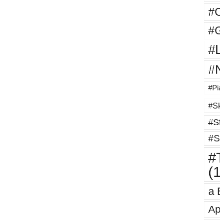
#
#G
#
#
#Pi
#Sk
#St
#S
#T
(
a 
Ap