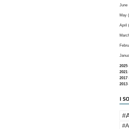
June 
May (
April 
March
Febru
Janua
2025 
2021 
2017 
2013 
I S
#
#A