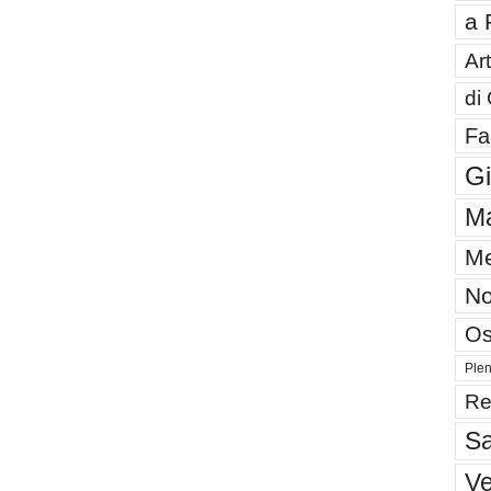
a 
Art
di
Fa
G
Ma
Me
No
Os
Plen
Re
Sa
V