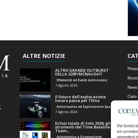
ALTRE NOTIZIE
CAT
Photo
ALTRO GRANDE OUTBURST
DELLA 220P/MCNAUGHT
Mostr
Effemeridi ed Eventi Astronomici
7 Agosto 2026
News 
Il futuro dell’esplorazione
Cielo
lunare passa per l’Etna
Astro
Astronautica ed Esplorazione Spaziale
7 Agosto 2026
Artico
Eclissi totale di Sole 2026: gli
Il Bl
Per fornire 
strumenti del Time Baseline
Team...
e/o accedere
Astrotecnica e Osservazione
permetterà d