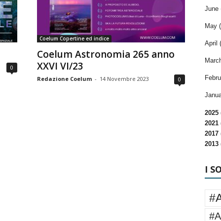
June 
May (
Coelum Copertine ed indice
April 
Coelum Astronomia 265 anno
March
XXVI VI/23
0
Febru
Redazione Coelum
-
14 Novembre 2023
0
Janua
2025 
2021 
2017 
2013 
I S
#
#A