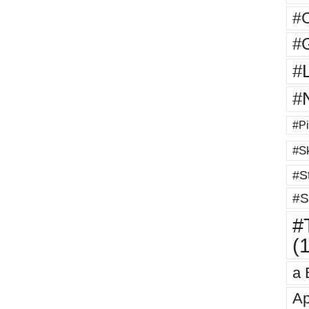
#
#G
#
#
#Pi
#Sk
#St
#S
#T
(
a 
Ap