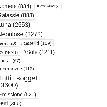
Comete
(834)
#Costellazioni
(2)
alassie
(883)
Luna
(2553)
Nebulose
(2272)
#Satelliti
(169)
aneti
(20)
#Sole
(1211)
yline
(41)
artrail
(67)
upernovae
(113)
utti i soggetti
13600)
Emissione
(521)
erti
(386)