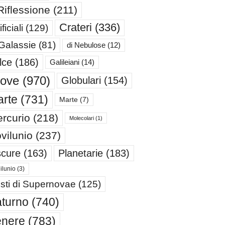
Riflessione
(211)
Crateri
(336)
ificiali
(129)
 Galassie
(81)
di Nebulose
(12)
lce
(186)
Galileiani
(14)
iove
(970)
Globulari
(154)
rte
(731)
Marte
(7)
rcurio
(218)
Molecolari
(1)
vilunio
(237)
cure
(163)
Planetarie
(183)
ilunio
(3)
sti di Supernovae
(125)
turno
(740)
enere
(783)