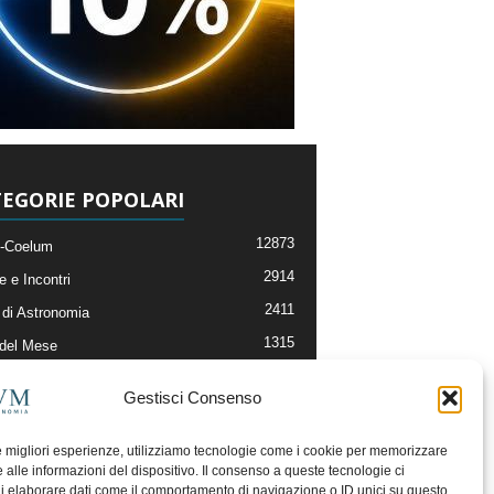
EGORIE POPOLARI
12873
-Coelum
2914
e e Incontri
2411
di Astronomia
1315
 del Mese
365
nomia, Astrofisica e Cosmologia
Gestisci Consenso
268
li e Risorse On-Line
192
og della Redazione
le migliori esperienze, utilizziamo tecnologie come i cookie per memorizzare
 alle informazioni del dispositivo. Il consenso a queste tecnologie ci
i elaborare dati come il comportamento di navigazione o ID unici su questo