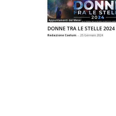
n
o
m
Appuntamenti del Mese
i
DONNE TRA LE STELLE 2024
a
Redazione Coelum
-
25 Gennaio 2024