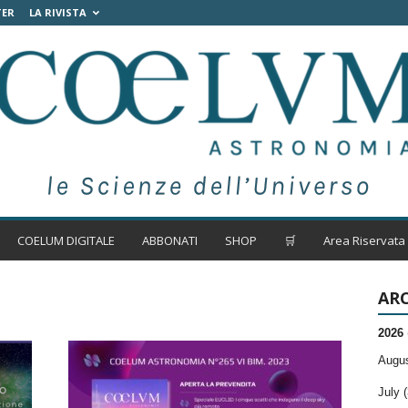
TER
LA RIVISTA
COELUM DIGITALE
ABBONATI
SHOP
🛒
Area Riservata
ARC
2026
Augus
July (