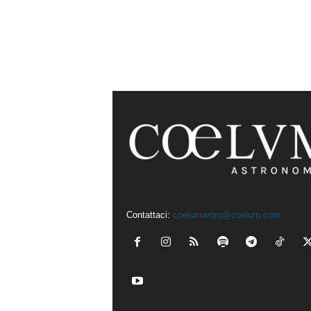
Contattaci:
coelumastro@coelum.com