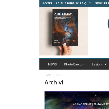
ACCEDI
LA TUA PUBBLICITÀ QUI?
NEWSLET
C
o
NEWS
PhotoCoelum
Sezioni
e
l
Home
2024
u
Archivi
m
A
s
t
r
o