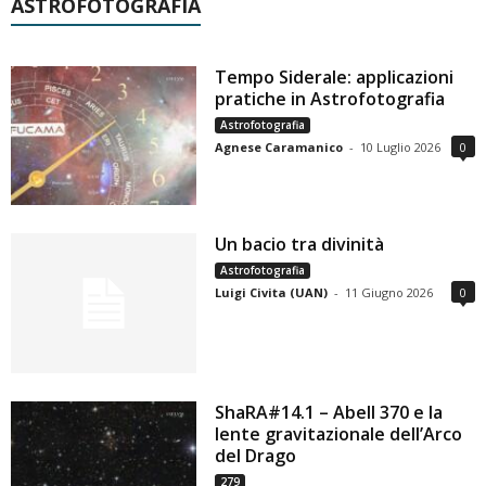
ASTROFOTOGRAFIA
Tempo Siderale: applicazioni
pratiche in Astrofotografia
Astrofotografia
Agnese Caramanico
-
10 Luglio 2026
0
Un bacio tra divinità
Astrofotografia
Luigi Civita (UAN)
-
11 Giugno 2026
0
ShaRA#14.1 – Abell 370 e la
lente gravitazionale dell’Arco
del Drago
279