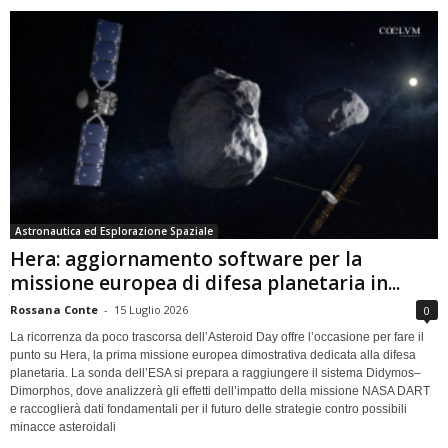
Astronautica ed Esplorazione Spaziale
Hera: aggiornamento software per la
missione europea di difesa planetaria in...
Rossana Conte
-
15 Luglio 2026
0
La ricorrenza da poco trascorsa dell’Asteroid Day offre l’occasione per fare il
punto su Hera, la prima missione europea dimostrativa dedicata alla difesa
planetaria. La sonda dell’ESA si prepara a raggiungere il sistema Didymos–
Dimorphos, dove analizzerà gli effetti dell’impatto della missione NASA DART
e raccoglierà dati fondamentali per il futuro delle strategie contro possibili
minacce asteroidali