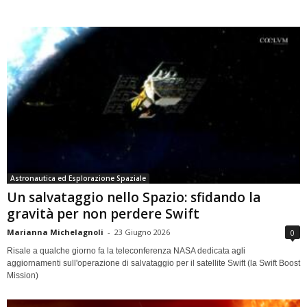
Astronautica ed Esplorazione Spaziale
Un salvataggio nello Spazio: sfidando la
gravità per non perdere Swift
Marianna Michelagnoli
-
23 Giugno 2026
0
Risale a qualche giorno fa la teleconferenza NASA dedicata agli
aggiornamenti sull'operazione di salvataggio per il satellite Swift (la Swift Boost
Mission)