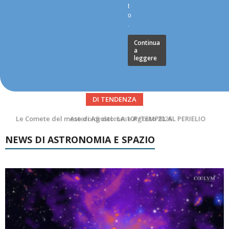
t
o
.
Continua
a
leggere
DI TENDENZA
Asteroidi del mese Agosto 2026
NEWS DI ASTRONOMIA E SPAZIO