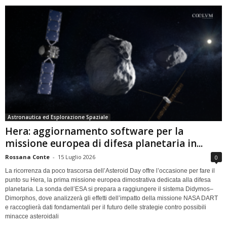
Astronautica ed Esplorazione Spaziale
Hera: aggiornamento software per la
missione europea di difesa planetaria in...
Rossana Conte
-
15 Luglio 2026
0
La ricorrenza da poco trascorsa dell’Asteroid Day offre l’occasione per fare il
punto su Hera, la prima missione europea dimostrativa dedicata alla difesa
planetaria. La sonda dell’ESA si prepara a raggiungere il sistema Didymos–
Dimorphos, dove analizzerà gli effetti dell’impatto della missione NASA DART
e raccoglierà dati fondamentali per il futuro delle strategie contro possibili
minacce asteroidali