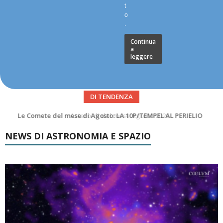
t
o
.
Continua
a
leggere
DI TENDENZA
Asteroidi del mese Agosto 2026
NEWS DI ASTRONOMIA E SPAZIO