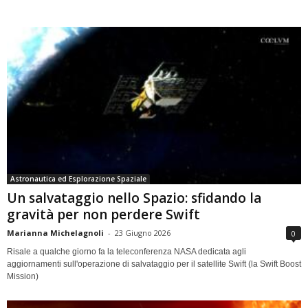
Astronautica ed Esplorazione Spaziale
Un salvataggio nello Spazio: sfidando la
gravità per non perdere Swift
Marianna Michelagnoli
-
23 Giugno 2026
0
Risale a qualche giorno fa la teleconferenza NASA dedicata agli
aggiornamenti sull'operazione di salvataggio per il satellite Swift (la Swift Boost
Mission)