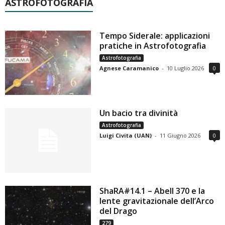
ASTROFOTOGRAFIA
Tempo Siderale: applicazioni
pratiche in Astrofotografia
Astrofotografia
Agnese Caramanico
-
10 Luglio 2026
0
Un bacio tra divinità
Astrofotografia
Luigi Civita (UAN)
-
11 Giugno 2026
0
ShaRA#14.1 – Abell 370 e la
lente gravitazionale dell’Arco
del Drago
279