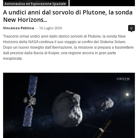
Astronautica ed Esplorazione Spaziale
A undici anni dal sorvolo di Plutone, la sonda
New Horizons...
Vincenzo Pettina
-
16 Luglio 2026
0
Trascorsi ormai undici anni dallo storico sorvolo di Plutone, la sonda New
Horizons della NASA continua il suo viaggio ai confini del Sistema Solare.
Dopo un nuovo risveglio dall’ibernazione, la missione si prepara a trasmettere
dati preziosi dalla fascia di Kuiper, una regione ancora in gran parte
inesplorata