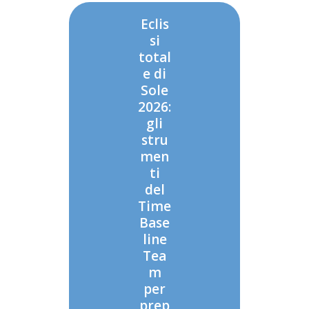
Eclis
si
total
e di
Sole
2026:
gli
stru
men
ti
del
Time
Base
line
Tea
m
per
prep