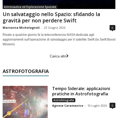
Astronautica ed Esplorazione Spaziale
Un salvataggio nello Spazio: sfidando la
gravità per non perdere Swift
Marianna Michelagnoli
-
23 Giugno 2026
0
Risale a qualche giorno fa la teleconferenza NASA dedicata agli
aggiornamenti sull'operazione di salvataggio per il satellite Swift (la Swift Boost
Mission)
Carica altri
ASTROFOTOGRAFIA
Tempo Siderale: applicazioni
pratiche in Astrofotografia
Astrofotografia
Agnese Caramanico
-
10 Luglio 2026
0