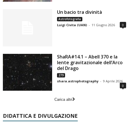
Un bacio tra divinità
Astrofotografia
Luigi Civita (UAN)
-
11 Giugno 2026
0
ShaRA#14.1 – Abell 370 e la
lente gravitazionale dell’Arco
del Drago
279
shara.astrophotography
-
9 Aprile 2026
0
Carica altri
DIDATTICA E DIVULGAZIONE