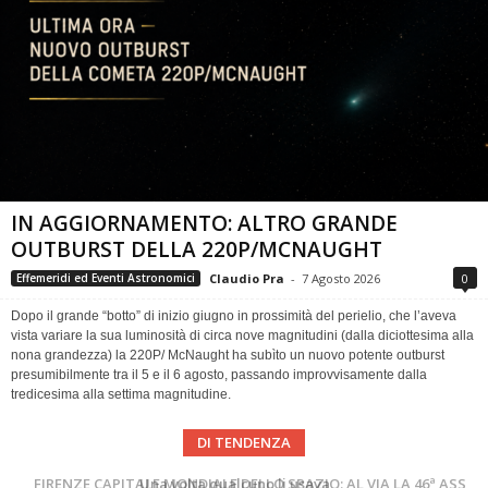
IN AGGIORNAMENTO: ALTRO GRANDE
OUTBURST DELLA 220P/MCNAUGHT
Claudio Pra
-
7 Agosto 2026
0
Effemeridi ed Eventi Astronomici
Dopo il grande “botto” di inizio giugno in prossimità del perielio, che l’aveva
vista variare la sua luminosità di circa nove magnitudini (dalla diciottesima alla
nona grandezza) la 220P/ McNaught ha subìto un nuovo potente outburst
presumibilmente tra il 5 e il 6 agosto, passando improvvisamente dalla
tredicesima alla settima magnitudine.
DI TENDENZA
Cielo del Mese di Agosto 2026
FIRENZE CAPITALE MONDIALE DELLO SPAZIO: AL VIA LA 46ª ASSEMBLEA SCIENTIFICA DEL COSPAR