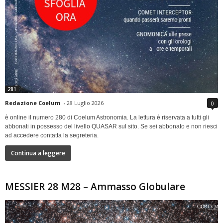
281
Redazione Coelum
-
28 Luglio 2026
0
è online il numero 280 di Coelum Astronomia. La lettura è riservata a tutti gli
abbonati in possesso del livello QUASAR sul sito. Se sei abbonato e non riesci
ad accedere contatta la segreteria.
Continua a leggere
MESSIER 28 M28 – Ammasso Globulare