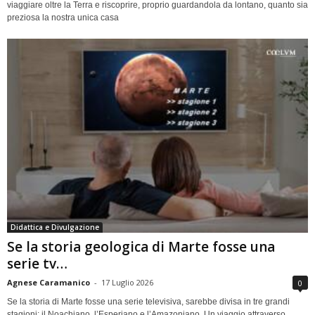
viaggiare oltre la Terra e riscoprire, proprio guardandola da lontano, quanto sia
preziosa la nostra unica casa
Didattica e Divulgazione
Se la storia geologica di Marte fosse una
serie tv…
Agnese Caramanico
-
17 Luglio 2026
0
Se la storia di Marte fosse una serie televisiva, sarebbe divisa in tre grandi
stagioni: il Noachiano, l’Esperiano e l’Amazoniano. Un viaggio attraverso