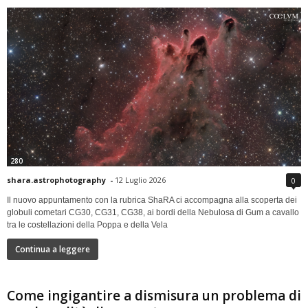
280
shara.astrophotography
-
12 Luglio 2026
0
Il nuovo appuntamento con la rubrica ShaRA ci accompagna alla scoperta dei
globuli cometari CG30, CG31, CG38, ai bordi della Nebulosa di Gum a cavallo
tra le costellazioni della Poppa e della Vela
Continua a leggere
Come ingigantire a dismisura un problema di