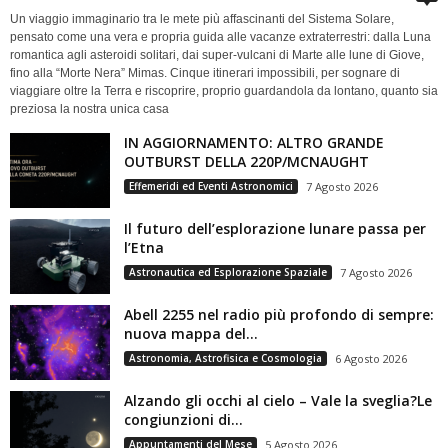
Un viaggio immaginario tra le mete più affascinanti del Sistema Solare,
pensato come una vera e propria guida alle vacanze extraterrestri: dalla Luna
romantica agli asteroidi solitari, dai super-vulcani di Marte alle lune di Giove,
fino alla “Morte Nera” Mimas. Cinque itinerari impossibili, per sognare di
viaggiare oltre la Terra e riscoprire, proprio guardandola da lontano, quanto sia
preziosa la nostra unica casa
IN AGGIORNAMENTO: ALTRO GRANDE
OUTBURST DELLA 220P/MCNAUGHT
Effemeridi ed Eventi Astronomici
7 Agosto 2026
Il futuro dell’esplorazione lunare passa per
l’Etna
Astronautica ed Esplorazione Spaziale
7 Agosto 2026
Abell 2255 nel radio più profondo di sempre:
nuova mappa del...
Astronomia, Astrofisica e Cosmologia
6 Agosto 2026
Alzando gli occhi al cielo – Vale la sveglia?Le
congiunzioni di...
Appuntamenti del Mese
5 Agosto 2026