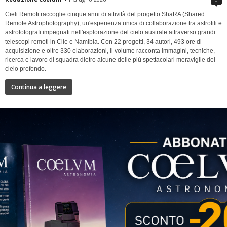
Cieli Remoti raccoglie cinque anni di attività del progetto ShaRA (Shared
Remote Astrophotography), un'esperienza unica di collaborazione tra astrofili e
astrofotografi impegnati nell'esplorazione del cielo australe attraverso grandi
telescopi remoti in Cile e Namibia. Con 22 progetti, 34 autori, 493 ore di
acquisizione e oltre 330 elaborazioni, il volume racconta immagini, tecniche,
ricerca e lavoro di squadra dietro alcune delle più spettacolari meraviglie del
cielo profondo.
Continua a leggere