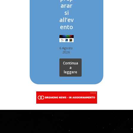
arar
si
all’ev
ento
6 Agosto
2026
Continua
a
leggere