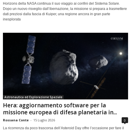
Horizons della NASA continua il suo viaggio ai confini del Sistema Solare.
Dopo un nuovo risveglio dall’ibernazione, la missione si prepara a trasmettere
dati preziosi dalla fascia di Kuiper, una regione ancora in gran parte
inesplorata
Astronautica ed Esplorazione Spaziale
Hera: aggiornamento software per la
missione europea di difesa planetaria in...
Rossana Conte
-
15 Luglio 2026
0
La ricorrenza da poco trascorsa dell’Asteroid Day offre l’occasione per fare il