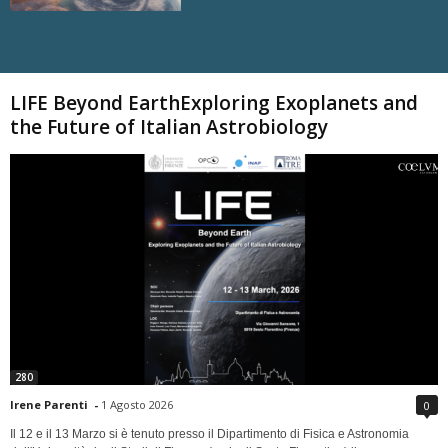
Carica altri
LIFE Beyond EarthExploring Exoplanets and
the Future of Italian Astrobiology
280
Irene Parenti
-
1 Agosto 2026
0
Il 12 e il 13 Marzo si è tenuto presso il Dipartimento di Fisica e Astronomia