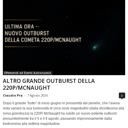
Effemeridi ed Eventi Astronomici
ALTRO GRANDE OUTBURST DELLA
220P/MCNAUGHT
Claudio Pra
-
7 Agosto 2026
0
Dopo il grande “botto” di inizio giugno in prossimità del perielio, che l’aveva
vista variare la sua luminosità di circa nove magnitudini (dalla diciottesima alla
nona grandezza) la 220P/ McNaught ha subìto un nuovo potente outburst
presumibilmente tra il 5 e il 6 agosto, passando improvvisamente dalla
tredicesima alla settima magnitudine.