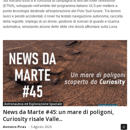
Sul vulcano Etna si è conclusa la campagna di test del rover omoniomo
(ETNA), sviluppato nell'ambito del programma italiano ULS per mettere a
punto tecnologie destinate all'esplorazione del Polo Sud lunare. Tra terreni
lavici e pendii accidentati, il rover ha testato navigazione autonoma, raccolta
della regolite, impiego di un drone, gestione di scenari di guasto e ricarica
automatica, simulando alcune delle sfide che dovrà affrontare sulla Luna
Astronautica ed Esplorazione Spaziale
News da Marte #45: un mare di poligoni,
Curiosity risale Valle...
Antonio Piras
-
5 Agosto 2026
0