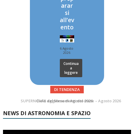
arar
si
all’ev
ento
6 Agosto
2026
Continua
a
leggere
DI TENDENZA
SUPERNOVAE aggiornamenti del mese – Agosto 2026
Le Comete del mese di Agosto: LA 10P/TEMPEL AL PERIELIO
NEWS DI ASTRONOMIA E SPAZIO