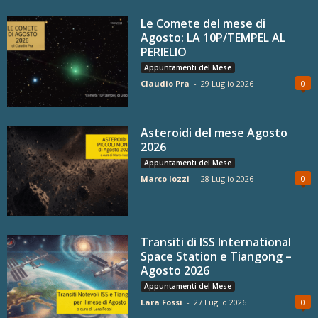
Le Comete del mese di
Agosto: LA 10P/TEMPEL AL
PERIELIO
Appuntamenti del Mese
Claudio Pra
-
29 Luglio 2026
0
Asteroidi del mese Agosto
2026
Appuntamenti del Mese
Marco Iozzi
-
28 Luglio 2026
0
Transiti di ISS International
Space Station e Tiangong –
Agosto 2026
Appuntamenti del Mese
Lara Fossi
-
27 Luglio 2026
0