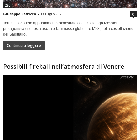
280
Giuseppe Petricca
-
19 Luglio 2026
0
Torna il consueto appuntamento bimestrale con il Catalogo Messier:
protagonista di questa uscita è l'ammasso globulare M28, nella costellazione
del Sagittario.
Continua a leggere
Possibili fireball nell’atmosfera di Venere