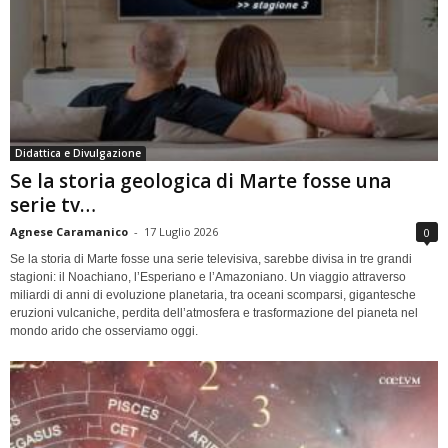
Didattica e Divulgazione
Se la storia geologica di Marte fosse una
serie tv…
Agnese Caramanico
-
17 Luglio 2026
0
Se la storia di Marte fosse una serie televisiva, sarebbe divisa in tre grandi
stagioni: il Noachiano, l’Esperiano e l’Amazoniano. Un viaggio attraverso
miliardi di anni di evoluzione planetaria, tra oceani scomparsi, gigantesche
eruzioni vulcaniche, perdita dell’atmosfera e trasformazione del pianeta nel
mondo arido che osserviamo oggi.