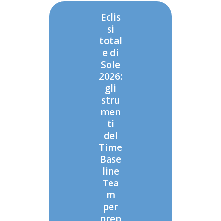
Eclis
si
total
e di
Sole
2026:
gli
stru
men
ti
del
Time
Base
line
Tea
m
per
prep