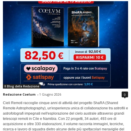
Il Blog della Redazione
Redazione Coelum
-
1 Giugno 2026
0
Cieli Remoti raccoglie cinque anni di attività del progetto ShaRA (Shared
Remote Astrophotography), un'esperienza unica di collaborazione tra astrofili e
astrofotografi impegnati nell'esplorazione del cielo australe attraverso grandi
telescopi remoti in Cile e Namibia. Con 22 progetti, 34 autori, 493 ore di
acquisizione e oltre 330 elaborazioni, il volume racconta immagini, tecniche,
ricerca e lavoro di squadra dietro alcune delle più spettacolari meraviglie del