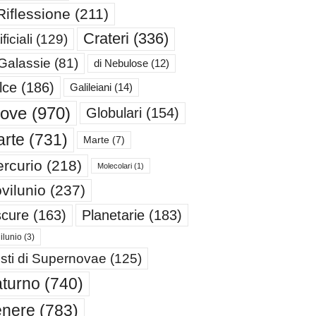
Riflessione
(211)
Crateri
(336)
ificiali
(129)
 Galassie
(81)
di Nebulose
(12)
lce
(186)
Galileiani
(14)
iove
(970)
Globulari
(154)
rte
(731)
Marte
(7)
rcurio
(218)
Molecolari
(1)
vilunio
(237)
cure
(163)
Planetarie
(183)
ilunio
(3)
sti di Supernovae
(125)
turno
(740)
enere
(783)