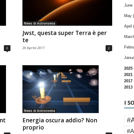
June 
May (
News di Astronomia
April 
Jwst, questa super Terra è per
March
te
Febru
20 Aprile 2017
0
2
Janua
2025 
2021 
2017 
2013 
I S
News di Astronomia
#
nt
Energia oscura addio? Non
proprio
#A