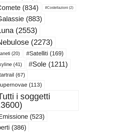
Comete
(834)
#Costellazioni
(2)
alassie
(883)
Luna
(2553)
Nebulose
(2273)
#Satelliti
(169)
aneti
(20)
#Sole
(1211)
yline
(41)
artrail
(67)
upernovae
(113)
utti i soggetti
13600)
Emissione
(523)
erti
(386)