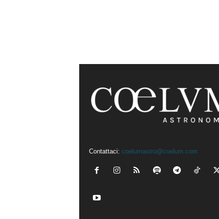
Contattaci:
coelumastro@coelum.com