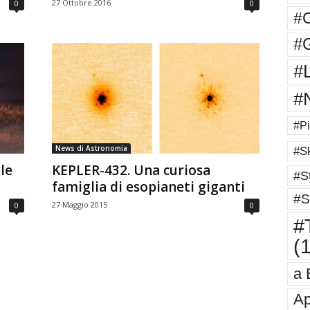
27 Ottobre 2016
0
0
#
#G
#
#
#Pi
News di Astronomia
#Sk
le
KEPLER-432. Una curiosa
#St
famiglia di esopianeti giganti
#S
27 Maggio 2015
0
0
#T
(
a 
Ap