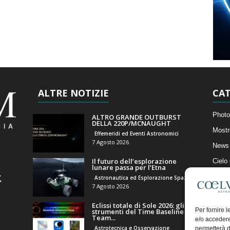
ALTRE NOTIZIE
CAT
Photo
ALTRO GRANDE OUTBURST
DELLA 220P/MCNAUGHT
Mostr
Effemeridi ed Eventi Astronomici
7 Agosto 2026
News 
Il futuro dell’esplorazione
Cielo
lunare passa per l’Etna
Astro
Astronautica ed Esplorazione Spaziale
7 Agosto 2026
Artico
Eclissi totale di Sole 2026: gli
Il Bl
Per fornire 
strumenti del Time Baseline
Team...
e/o accedere
Astrotecnica e Osservazione
permetterà d