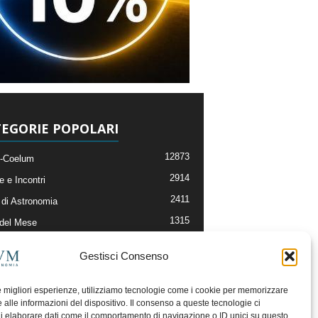
EGORIE POPOLARI
12873
-Coelum
2914
e e Incontri
2411
di Astronomia
1315
 del Mese
365
nomia, Astrofisica e Cosmologia
Gestisci Consenso
268
li e Risorse On-Line
192
og della Redazione
le migliori esperienze, utilizziamo tecnologie come i cookie per memorizzare
 alle informazioni del dispositivo. Il consenso a queste tecnologie ci
i elaborare dati come il comportamento di navigazione o ID unici su questo