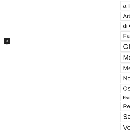
a 
Art
di
Fa
0
G
Ma
Me
No
Os
Plen
Re
Sa
V