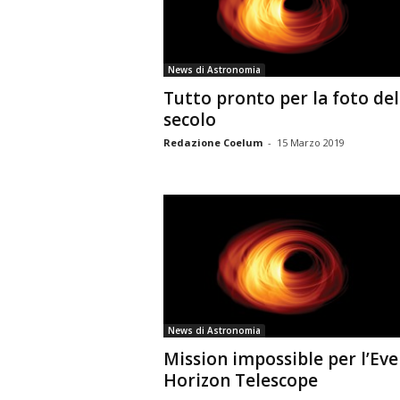
n
o
m
News di Astronomia
i
Tutto pronto per la foto del
a
secolo
Redazione Coelum
-
15 Marzo 2019
News di Astronomia
Mission impossible per l’Eve
Horizon Telescope