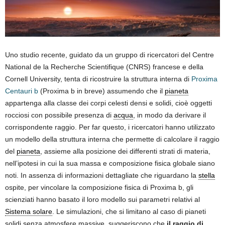
Uno studio recente, guidato da un gruppo di ricercatori del Centre
National de la Recherche Scientifique (CNRS) francese e della
Cornell University, tenta di ricostruire la struttura interna di
Proxima
Centauri b
(Proxima b in breve) assumendo che il
pianeta
appartenga alla classe dei corpi celesti densi e solidi, cioè oggetti
rocciosi con possibile presenza di
acqua
, in modo da derivare il
corrispondente raggio. Per far questo, i ricercatori hanno utilizzato
un modello della struttura interna che permette di calcolare il raggio
del
pianeta
, assieme alla posizione dei differenti strati di materia,
nell’ipotesi in cui la sua massa e composizione fisica globale siano
noti. In assenza di informazioni dettagliate che riguardano la
stella
ospite, per vincolare la composizione fisica di Proxima b, gli
scienziati hanno basato il loro modello sui parametri relativi al
Sistema solare
. Le simulazioni, che si limitano al caso di pianeti
solidi senza atmosfere massive, suggeriscono che
il raggio di