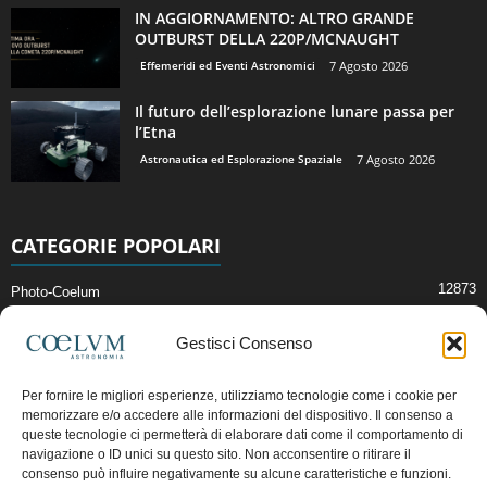
IN AGGIORNAMENTO: ALTRO GRANDE
OUTBURST DELLA 220P/MCNAUGHT
Effemeridi ed Eventi Astronomici
7 Agosto 2026
Il futuro dell’esplorazione lunare passa per
l’Etna
Astronautica ed Esplorazione Spaziale
7 Agosto 2026
CATEGORIE POPOLARI
12873
Photo-Coelum
2914
Mostre e Incontri
Gestisci Consenso
2412
News di Astronomia
1315
Cielo del Mese
Per fornire le migliori esperienze, utilizziamo tecnologie come i cookie per
memorizzare e/o accedere alle informazioni del dispositivo. Il consenso a
365
Astronomia, Astrofisica e Cosmologia
queste tecnologie ci permetterà di elaborare dati come il comportamento di
268
Articoli e Risorse On-Line
navigazione o ID unici su questo sito. Non acconsentire o ritirare il
consenso può influire negativamente su alcune caratteristiche e funzioni.
192