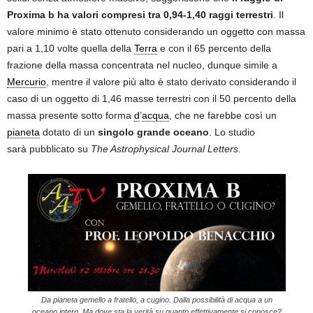
Proxima b ha valori compresi tra 0,94-1,40 raggi terrestri
. Il
valore minimo è stato ottenuto considerando un oggetto con massa
pari a 1,10 volte quella della
Terra
e con il 65 percento della
frazione della massa concentrata nel nucleo, dunque simile a
Mercurio
, mentre il valore più alto è stato derivato considerando il
caso di un oggetto di 1,46 masse terrestri con il 50 percento della
massa presente sotto forma
d
’
acqua
, che ne farebbe così un
pianeta
dotato di un
singolo grande oceano
. Lo studio
sarà pubblicato su
The Astrophysical Journal Letters.
Da pianeta gemello a fratello, a cugino. Dalla possibilità di acqua a un
oceano intero. Ma dove sta la verità su quanto effettivamente si conosce?