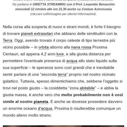
Ne parliamo in
DIRETTA STREAMING con il Prof. Leopoldo Benacchio
mercoledì 12 ottobre alle ore 21.30 anche su Coelum Astronomia
(cliccare sull'immagine per ulteriori informazioni).
Nella corsa alla scoperta di nuovi e strani mondi, è forte il bisogno
di trovare
pianeti extrasolari
che abbiano delle similitudini con la
Terra
. Oggi, avendo trovato il corpo celeste di tipo terrestre più
vicino possibile – in
orbita
attorno alla
nana rossa
Proxima
Centauri, ad appena 4,2 anni
luce
, e alla giusta distanza per
permettere l’eventuale presenza di
acqua
allo stato liquido sulla
sua superficie – le speranze sono così grandi che è inevitabile
sentir parlare di una “seconda
terra
” proprio nel nostro vicinato
galattico. Tuttavia, spesso dimentichiamo che, sebbene l’oggetto si
trovi nel posto giusto – la cosiddetta “zona
abitabile
” – e abbia la
giusta massa, è anche vero che
molto probabilmente non è così
simile al nostro
pianeta
. E anche se dovesse possedere davvero
un enorme oceano
d
’
acqua
, Proxima b risulterebbe comunque un
mondo alieno molto strano.