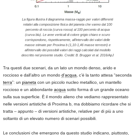
La figura illustra il diagramma massa-raggio per valori differenti
relativi alla composizione fisica del pianeta che vanno dal 100
percento di roccia (curva rossa) al 100 percento di acqua
(curva blu). Le aree verticali di colore grigio chiaro e scuro
corrispondono, rispettivamente, all’intervallo dei valori delle
masse stimate per Proxima b (1,10-1,46 masse terrestri) e
all’intervallo dei possibili valori dei raggi calcolati dal modello
descritto nel presente studio. Crediti: B. Brugger et al. 2016/ApJ
Tra questi due scenari, da un lato un mondo denso, arido e
roccioso e dall’altro un mondo
d
’
acqua
, c’è la tanto attesa “seconda
terra
”: un
pianeta
con un piccolo nucleo metallico, un mantello
roccioso e un abbondante
acqua
sotto forma di un grande oceano
sulla sua superficie. È il mondo alieno che vediamo rappresentato
nelle versioni artistiche di Proxima b, ma dobbiamo ricordare che si
tratta – appunto – di versioni artistiche, relative per di più a uno
soltanto di un elevato numero di scenari possibili.
Le conclusioni che emergono da questo studio indicano, piuttosto,