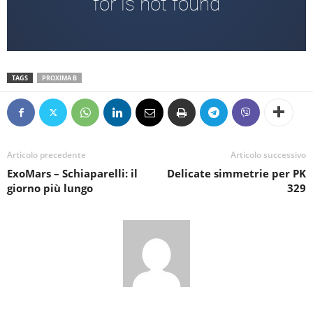
TAGS
PROXIMA B
Articolo precedente
Articolo successivo
ExoMars – Schiaparelli: il
Delicate simmetrie per PK
giorno più lungo
329