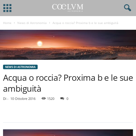
Home
News di Astronomia
Acqua o roccia? Proxima b e le sue ambiguità
NEWS DI ASTRONOMIA
Acqua o roccia? Proxima b e le sue
ambiguità
Di
-
10 Ottobre 2016
1520
0