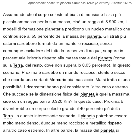
apparirebbe come un pianeta simile alla Terra (a centro). Crediti: CNRS
Assumendo che il corpo celeste abbia la dimensione fisica più
piccola ammessa per la sua massa, cioè un raggio di 5.990 km, i
modelli di formazione planetaria predicono un nucleo metallico che
contribuisce al 65 percento della massa del
pianeta
. Gli strati più
esterni sarebbero formati da un mantello roccioso, senza
comunque escludere del tutto la presenza di
acqua
, seppure in
percentuale irrisoria rispetto alla massa totale del
pianeta
(come
sulla
Terra
, del resto, dove non supera lo 0,05 percento). In questo
scenario, Proxima b sarebbe un mondo roccioso, sterile e secco
che ricorda una sorta di
Mercurio
più massiccio. Ma si tratta di una
possibilità. I ricercatori hanno poi considerato l’altro caso estremo.
Che succede se la dimensione fisica del
pianeta
è quella massima,
cioè con un raggio pari a 8.920 Km? In questo caso, Proxima b
diventerebbe un corpo celeste grande il 40 percento più della
Terra
. In questo interessante scenario, il
pianeta
potrebbe essere
molto meno denso, dunque meno roccioso e metallico rispetto
all’altro caso estremo. In altre parole, la massa del
pianeta
si