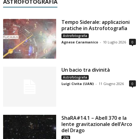
ASTROFOTOGRAFIA
Tempo Siderale: applicazioni
pratiche in Astrofotografia
Astrofotografia
Agnese Caramanico
-
10 Luglio 2026
0
Un bacio tra divinità
Astrofotografia
Luigi Civita (UAN)
-
11 Giugno 2026
0
ShaRA#14.1 – Abell 370 e la
lente gravitazionale dell’Arco
del Drago
279