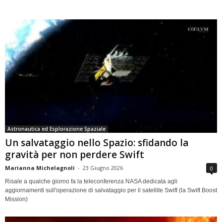
Astronautica ed Esplorazione Spaziale
Un salvataggio nello Spazio: sfidando la
gravità per non perdere Swift
Marianna Michelagnoli
-
23 Giugno 2026
0
Risale a qualche giorno fa la teleconferenza NASA dedicata agli
aggiornamenti sull'operazione di salvataggio per il satellite Swift (la Swift Boost
Mission)