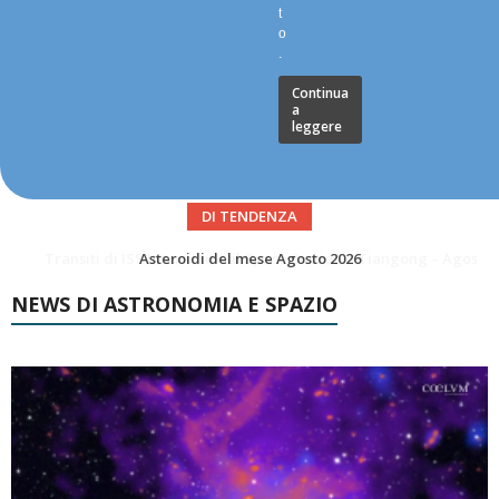
t
o
.
Continua
a
leggere
DI TENDENZA
Transiti di ISS International Space Station e Tiangong – Agosto 2026
NEWS DI ASTRONOMIA E SPAZIO