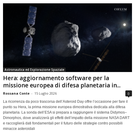
Astronautica ed Esplorazione Spaziale
Hera: aggiornamento software per la
missione europea di difesa planetaria in...
Rossana Conte
-
15 Luglio 2026
0
La ricorrenza da poco trascorsa dell’Asteroid Day offre l’occasione per fare il
punto su Hera, la prima missione europea dimostrativa dedicata alla difesa
planetaria. La sonda dell’ESA si prepara a raggiungere il sistema Didymos–
Dimorphos, dove analizzerà gli effetti dell’impatto della missione NASA DART
e raccoglierà dati fondamentali per il futuro delle strategie contro possibili
minacce asteroidali