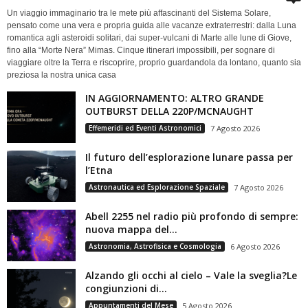
Un viaggio immaginario tra le mete più affascinanti del Sistema Solare,
pensato come una vera e propria guida alle vacanze extraterrestri: dalla Luna
romantica agli asteroidi solitari, dai super-vulcani di Marte alle lune di Giove,
fino alla “Morte Nera” Mimas. Cinque itinerari impossibili, per sognare di
viaggiare oltre la Terra e riscoprire, proprio guardandola da lontano, quanto sia
preziosa la nostra unica casa
IN AGGIORNAMENTO: ALTRO GRANDE
OUTBURST DELLA 220P/MCNAUGHT
Effemeridi ed Eventi Astronomici
7 Agosto 2026
Il futuro dell’esplorazione lunare passa per
l’Etna
Astronautica ed Esplorazione Spaziale
7 Agosto 2026
Abell 2255 nel radio più profondo di sempre:
nuova mappa del...
Astronomia, Astrofisica e Cosmologia
6 Agosto 2026
Alzando gli occhi al cielo – Vale la sveglia?Le
congiunzioni di...
Appuntamenti del Mese
5 Agosto 2026