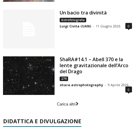
Un bacio tra divinità
Astrofotografia
Luigi Civita (UAN)
-
11 Giugno 2026
0
ShaRA#14.1 – Abell 370 e la
lente gravitazionale dell’Arco
del Drago
279
shara.astrophotography
-
9 Aprile 2026
0
Carica altri
DIDATTICA E DIVULGAZIONE