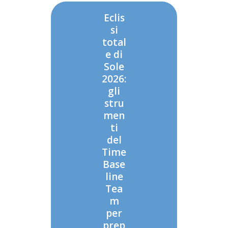
Eclis
si
total
e di
Sole
2026:
gli
stru
men
ti
del
Time
Base
line
Tea
m
per
prep