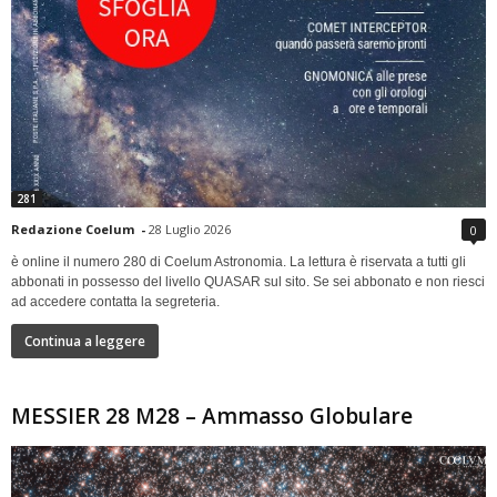
281
Redazione Coelum
-
28 Luglio 2026
0
è online il numero 280 di Coelum Astronomia. La lettura è riservata a tutti gli
abbonati in possesso del livello QUASAR sul sito. Se sei abbonato e non riesci
ad accedere contatta la segreteria.
Continua a leggere
MESSIER 28 M28 – Ammasso Globulare