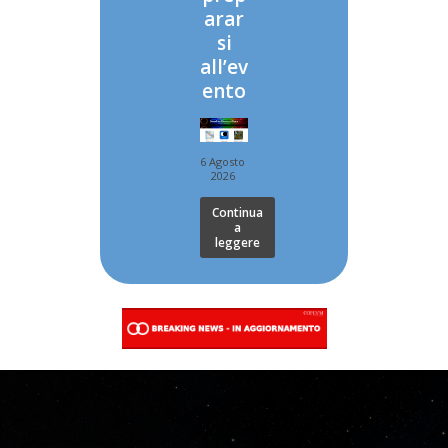
arar
si
all’ev
ento
6 Agosto
2026
Continua
a
leggere