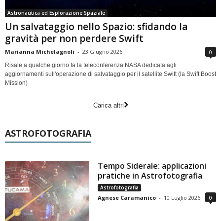
Astronautica ed Esplorazione Spaziale
Un salvataggio nello Spazio: sfidando la
gravità per non perdere Swift
Marianna Michelagnoli
-
23 Giugno 2026
0
Risale a qualche giorno fa la teleconferenza NASA dedicata agli
aggiornamenti sull'operazione di salvataggio per il satellite Swift (la Swift Boost
Mission)
Carica altri
ASTROFOTOGRAFIA
Tempo Siderale: applicazioni
pratiche in Astrofotografia
Astrofotografia
Agnese Caramanico
-
10 Luglio 2026
0