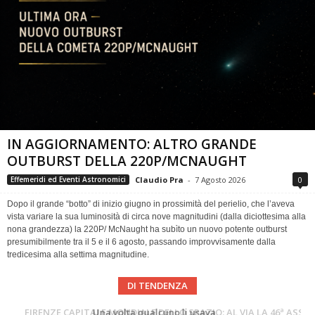
IN AGGIORNAMENTO: ALTRO GRANDE
OUTBURST DELLA 220P/MCNAUGHT
Claudio Pra
-
7 Agosto 2026
0
Effemeridi ed Eventi Astronomici
Dopo il grande “botto” di inizio giugno in prossimità del perielio, che l’aveva
vista variare la sua luminosità di circa nove magnitudini (dalla diciottesima alla
nona grandezza) la 220P/ McNaught ha subìto un nuovo potente outburst
presumibilmente tra il 5 e il 6 agosto, passando improvvisamente dalla
tredicesima alla settima magnitudine.
DI TENDENZA
Cielo del Mese di Agosto 2026
FIRENZE CAPITALE MONDIALE DELLO SPAZIO: AL VIA LA 46ª ASSEMBLEA SCIENTIFICA DEL COSPAR