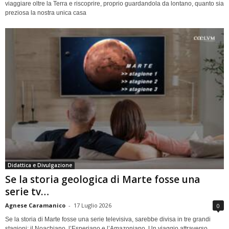
viaggiare oltre la Terra e riscoprire, proprio guardandola da lontano, quanto sia
preziosa la nostra unica casa
Didattica e Divulgazione
Se la storia geologica di Marte fosse una
serie tv…
Agnese Caramanico
-
17 Luglio 2026
0
Se la storia di Marte fosse una serie televisiva, sarebbe divisa in tre grandi
stagioni: il Noachiano, l’Esperiano e l’Amazoniano. Un viaggio attraverso