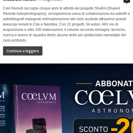
Cieli Remoti raccoglie cinque anni di attività del progetto ShaRA (Shared
Remote Astrophotography), un'esperienza unica di collaborazione tra astrofili e
astrofotografi impegnati nell'esplorazione del cielo australe attraverso grandi
telescopi remoti in Cile e Namibia. Con 22 progetti, 34 autori, 493 ore di
acquisizione e oltre 330 elaborazioni, il volume racconta immagini, tecniche,
ricerca e lavoro di squadra dietro alcune delle più spettacolari meraviglie del
cielo profondo.
Continua a leggere