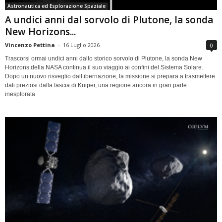
Astronautica ed Esplorazione Spaziale
A undici anni dal sorvolo di Plutone, la sonda
New Horizons...
Vincenzo Pettina
-
16 Luglio 2026
0
Trascorsi ormai undici anni dallo storico sorvolo di Plutone, la sonda New
Horizons della NASA continua il suo viaggio ai confini del Sistema Solare.
Dopo un nuovo risveglio dall’ibernazione, la missione si prepara a trasmettere
dati preziosi dalla fascia di Kuiper, una regione ancora in gran parte
inesplorata