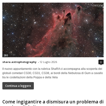
280
shara.astrophotography
-
12 Luglio 2026
0
Il nuovo appuntamento con la rubrica ShaRA ci accompagna alla scoperta dei
globuli cometari CG30, CG31, CG38, ai bordi della Nebulosa di Gum a cavallo
tra le costellazioni della Poppa e della Vela
Continua a leggere
Come ingigantire a dismisura un problema di