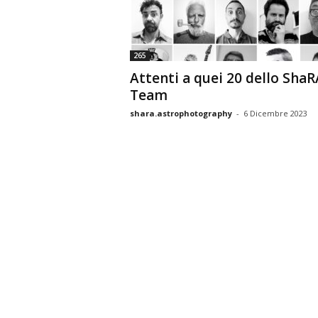
n
o
m
265
i
Attenti a quei 20 dello ShaR
a
Team
shara.astrophotography
-
6 Dicembre 2023