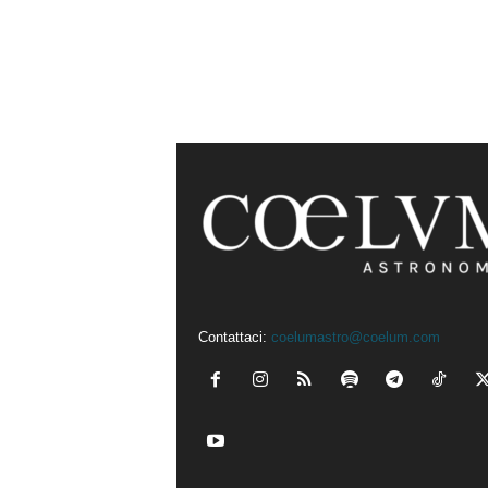
Contattaci:
coelumastro@coelum.com