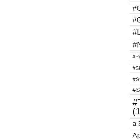
#
#G
#
#
#Pi
#Sk
#St
#S
#T
(
a 
Ap