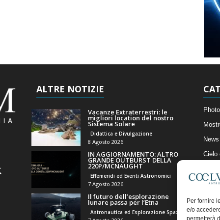
ALTRE NOTIZIE
CAT
Photo
Vacanze Extraterrestri: le
migliori location del nostro
Sistema Solare
Mostr
Didattica e Divulgazione
News 
8 Agosto 2026
IN AGGIORNAMENTO: ALTRO
Cielo
GRANDE OUTBURST DELLA
220P/MCNAUGHT
Astro
Effemeridi ed Eventi Astronomici
Artico
7 Agosto 2026
Il futuro dell’esplorazione
Il Bl
Per fornire 
lunare passa per l’Etna
e/o accedere
Astronautica ed Esplorazione Spaziale
permetterà d