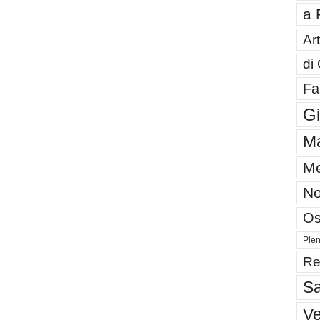
a 
Art
di
Fa
G
Ma
Me
No
Os
Plen
Re
Sa
V