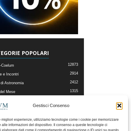
EGORIE POPOLARI
12873
-Coelum
2914
e e Incontri
2412
di Astronomia
1315
 del Mese
365
nomia, Astrofisica e Cosmologia
Gestisci Consenso
268
li e Risorse On-Line
192
og della Redazione
le migliori esperienze, utilizziamo tecnologie come i cookie per memorizzare
 alle informazioni del dispositivo. Il consenso a queste tecnologie ci
i elaborare dati come il comportamento di navigazione o ID unici su questo