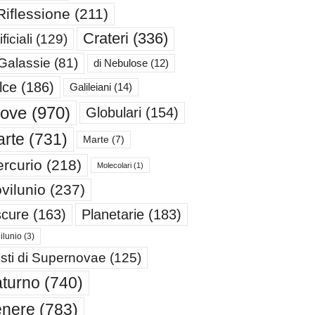
Riflessione
(211)
Crateri
(336)
ificiali
(129)
 Galassie
(81)
di Nebulose
(12)
lce
(186)
Galileiani
(14)
iove
(970)
Globulari
(154)
rte
(731)
Marte
(7)
rcurio
(218)
Molecolari
(1)
vilunio
(237)
cure
(163)
Planetarie
(183)
ilunio
(3)
sti di Supernovae
(125)
turno
(740)
enere
(783)