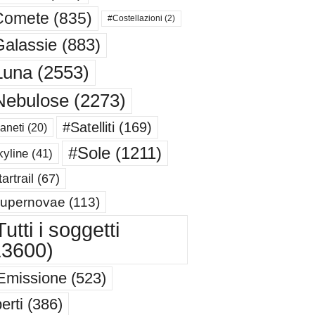
Comete
(835)
#Costellazioni
(2)
alassie
(883)
Luna
(2553)
Nebulose
(2273)
#Satelliti
(169)
aneti
(20)
#Sole
(1211)
yline
(41)
artrail
(67)
upernovae
(113)
utti i soggetti
13600)
Emissione
(523)
erti
(386)