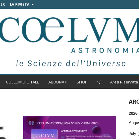
TER
LA RIVISTA
COELUM DIGITALE
ABBONATI
SHOP
🛒
Area Riservata
ARC
2026
Augus
July (