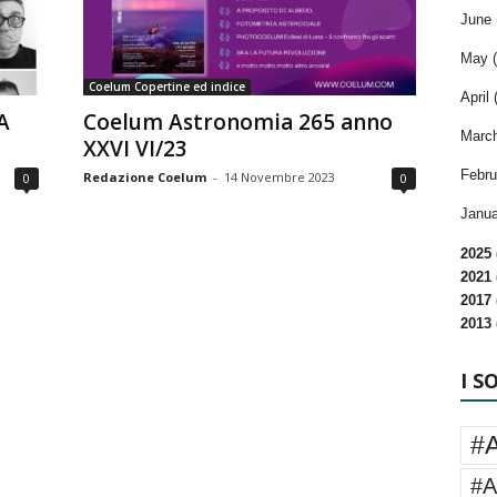
June 
May (
Coelum Copertine ed indice
April 
A
Coelum Astronomia 265 anno
March
XXVI VI/23
Febru
Redazione Coelum
-
14 Novembre 2023
0
0
Janua
2025 
2021 
2017 
2013 
I S
#
#A