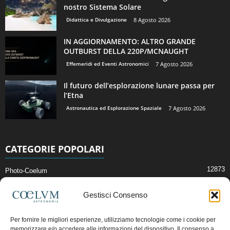
nostro Sistema Solare
Didattica e Divulgazione
8 Agosto 2026
IN AGGIORNAMENTO: ALTRO GRANDE
OUTBURST DELLA 220P/MCNAUGHT
Effemeridi ed Eventi Astronomici
7 Agosto 2026
Il futuro dell’esplorazione lunare passa per
l’Etna
Astronautica ed Esplorazione Spaziale
7 Agosto 2026
CATEGORIE POPOLARI
12873
Photo-Coelum
2914
Mostre e Incontri
Gestisci Consenso
2412
News di Astronomia
1315
Cielo del Mese
Per fornire le migliori esperienze, utilizziamo tecnologie come i cookie per
memorizzare e/o accedere alle informazioni del dispositivo. Il consenso a