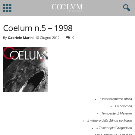
Coelum n.5 – 1998
By
Gabriele Marini
18 Giugno 2012
0
L'interferometria ottica
La colomba
Tempeste di Meteore
Il mistero della Sfinge su Marte
Il Telescopio Gregoriano