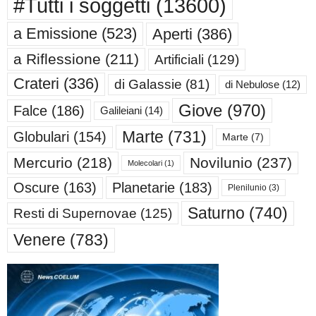
#Tutti i soggetti
(13600)
a Emissione
(523)
Aperti
(386)
a Riflessione
(211)
Artificiali
(129)
Crateri
(336)
di Galassie
(81)
di Nebulose
(12)
Giove
(970)
Falce
(186)
Galileiani
(14)
Marte
(731)
Globulari
(154)
Marte
(7)
Mercurio
(218)
Novilunio
(237)
Molecolari
(1)
Oscure
(163)
Planetarie
(183)
Plenilunio
(3)
Saturno
(740)
Resti di Supernovae
(125)
Venere
(783)