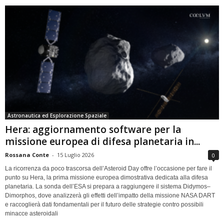
Astronautica ed Esplorazione Spaziale
Hera: aggiornamento software per la
missione europea di difesa planetaria in...
Rossana Conte
-
15 Luglio 2026
0
La ricorrenza da poco trascorsa dell’Asteroid Day offre l’occasione per fare il
punto su Hera, la prima missione europea dimostrativa dedicata alla difesa
planetaria. La sonda dell’ESA si prepara a raggiungere il sistema Didymos–
Dimorphos, dove analizzerà gli effetti dell’impatto della missione NASA DART
e raccoglierà dati fondamentali per il futuro delle strategie contro possibili
minacce asteroidali