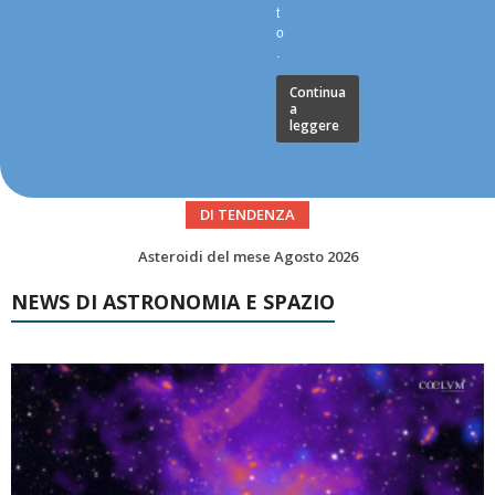
t
o
.
Continua
a
leggere
DI TENDENZA
Asteroidi del mese Agosto 2026
Transiti di ISS International Space Station e Tiangong – Agosto 2026
NEWS DI ASTRONOMIA E SPAZIO