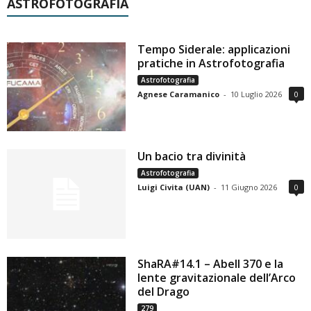
ASTROFOTOGRAFIA
Tempo Siderale: applicazioni
pratiche in Astrofotografia
Astrofotografia
Agnese Caramanico
-
10 Luglio 2026
0
Un bacio tra divinità
Astrofotografia
Luigi Civita (UAN)
-
11 Giugno 2026
0
ShaRA#14.1 – Abell 370 e la
lente gravitazionale dell’Arco
del Drago
279