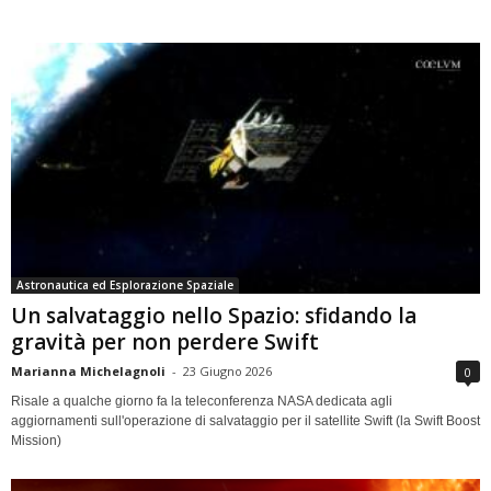
Astronautica ed Esplorazione Spaziale
Un salvataggio nello Spazio: sfidando la
gravità per non perdere Swift
Marianna Michelagnoli
-
23 Giugno 2026
0
Risale a qualche giorno fa la teleconferenza NASA dedicata agli
aggiornamenti sull'operazione di salvataggio per il satellite Swift (la Swift Boost
Mission)