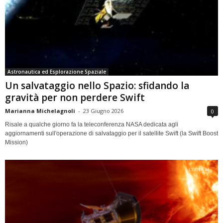
Astronautica ed Esplorazione Spaziale
Un salvataggio nello Spazio: sfidando la
gravità per non perdere Swift
Marianna Michelagnoli
-
23 Giugno 2026
0
Risale a qualche giorno fa la teleconferenza NASA dedicata agli
aggiornamenti sull'operazione di salvataggio per il satellite Swift (la Swift Boost
Mission)