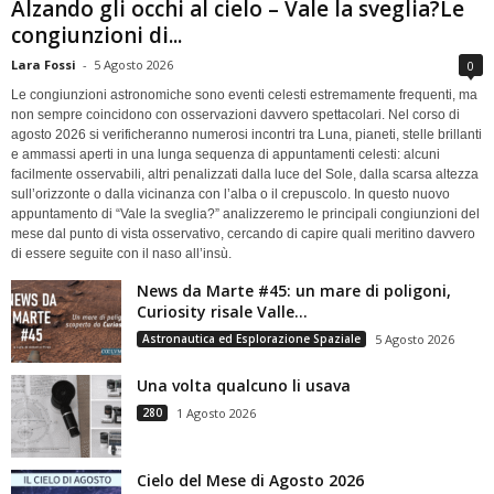
Alzando gli occhi al cielo – Vale la sveglia?Le
congiunzioni di...
Lara Fossi
-
5 Agosto 2026
0
Le congiunzioni astronomiche sono eventi celesti estremamente frequenti, ma
non sempre coincidono con osservazioni davvero spettacolari. Nel corso di
agosto 2026 si verificheranno numerosi incontri tra Luna, pianeti, stelle brillanti
e ammassi aperti in una lunga sequenza di appuntamenti celesti: alcuni
facilmente osservabili, altri penalizzati dalla luce del Sole, dalla scarsa altezza
sull’orizzonte o dalla vicinanza con l’alba o il crepuscolo. In questo nuovo
appuntamento di “Vale la sveglia?” analizzeremo le principali congiunzioni del
mese dal punto di vista osservativo, cercando di capire quali meritino davvero
di essere seguite con il naso all’insù.
News da Marte #45: un mare di poligoni,
Curiosity risale Valle...
Astronautica ed Esplorazione Spaziale
5 Agosto 2026
Una volta qualcuno li usava
280
1 Agosto 2026
Cielo del Mese di Agosto 2026