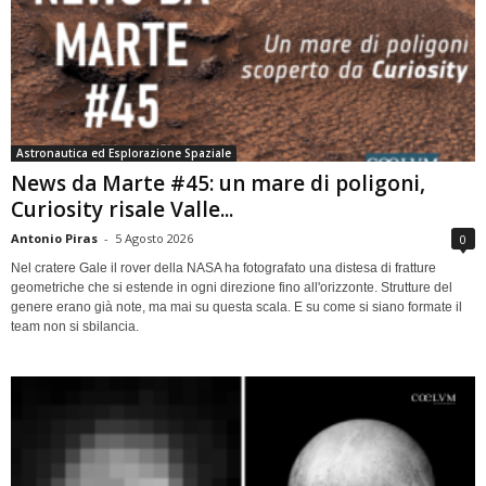
Astronautica ed Esplorazione Spaziale
News da Marte #45: un mare di poligoni,
Curiosity risale Valle...
Antonio Piras
-
5 Agosto 2026
0
Nel cratere Gale il rover della NASA ha fotografato una distesa di fratture
geometriche che si estende in ogni direzione fino all'orizzonte. Strutture del
genere erano già note, ma mai su questa scala. E su come si siano formate il
team non si sbilancia.