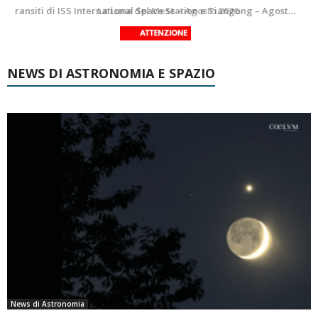
Le costellazioni di Agosto 2026: Delfino
La Luna del Mese – Agosto 2026
NEWS DI ASTRONOMIA E SPAZIO
News di Astronomia