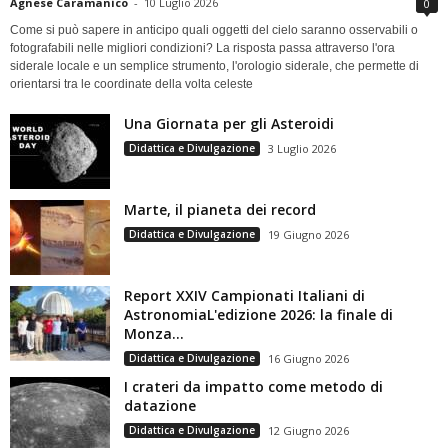
Agnese Caramanico
-
10 Luglio 2026
0
Come si può sapere in anticipo quali oggetti del cielo saranno osservabili o
fotografabili nelle migliori condizioni? La risposta passa attraverso l'ora
siderale locale e un semplice strumento, l'orologio siderale, che permette di
orientarsi tra le coordinate della volta celeste
Una Giornata per gli Asteroidi
Didattica e Divulgazione
3 Luglio 2026
Marte, il pianeta dei record
Didattica e Divulgazione
19 Giugno 2026
Report XXIV Campionati Italiani di
AstronomiaL'edizione 2026: la finale di
Monza...
Didattica e Divulgazione
16 Giugno 2026
I crateri da impatto come metodo di
datazione
Didattica e Divulgazione
12 Giugno 2026