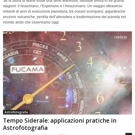
Se la storia di Marte fosse una serie televisiva, sarebbe divisa in tre grandi
stagioni: il Noachiano, l’Esperiano e l’Amazoniano. Un viaggio attraverso
miliardi di anni di evoluzione planetaria, tra oceani scomparsi, gigantesche
eruzioni vulcaniche, perdita dell’atmosfera e trasformazione del pianeta nel
mondo arido che osserviamo oggi.
Astrofotografia
Tempo Siderale: applicazioni pratiche in
Astrofotografia