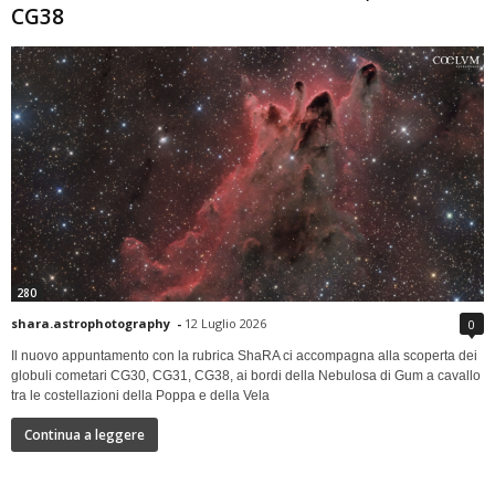
CG38
280
shara.astrophotography
-
12 Luglio 2026
0
Il nuovo appuntamento con la rubrica ShaRA ci accompagna alla scoperta dei
globuli cometari CG30, CG31, CG38, ai bordi della Nebulosa di Gum a cavallo
tra le costellazioni della Poppa e della Vela
Continua a leggere