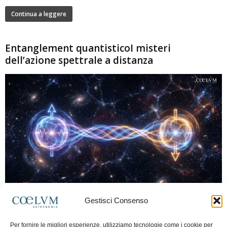
Continua a leggere
Entanglement quantisticoI misteri
dell’azione spettrale a distanza
280
Gestisci Consenso
Marco Lorrai
-
15 Giugno 2026
0
L'entanglement quantistico è uno dei fenomeni più sorprendenti della fisica
Per fornire le migliori esperienze, utilizziamo tecnologie come i cookie per
moderna: due particelle possono mostrare correlazioni che sembrano ignorare