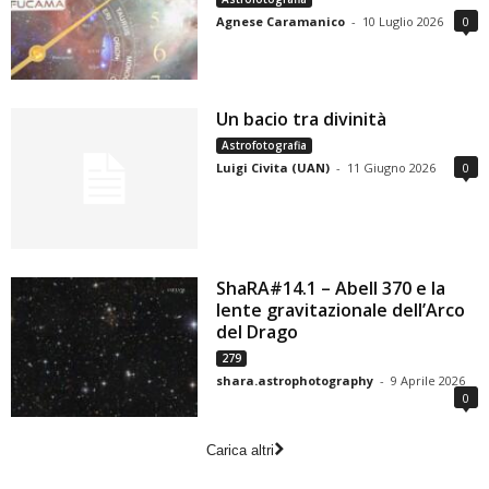
Agnese Caramanico
-
10 Luglio 2026
0
Un bacio tra divinità
Astrofotografia
Luigi Civita (UAN)
-
11 Giugno 2026
0
ShaRA#14.1 – Abell 370 e la
lente gravitazionale dell’Arco
del Drago
279
shara.astrophotography
-
9 Aprile 2026
0
Carica altri