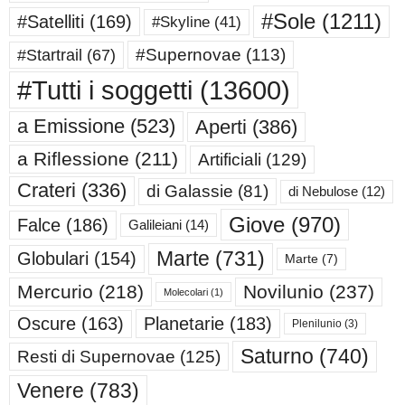
#Sole
(1211)
#Satelliti
(169)
#Skyline
(41)
#Supernovae
(113)
#Startrail
(67)
#Tutti i soggetti
(13600)
a Emissione
(523)
Aperti
(386)
a Riflessione
(211)
Artificiali
(129)
Crateri
(336)
di Galassie
(81)
di Nebulose
(12)
Giove
(970)
Falce
(186)
Galileiani
(14)
Marte
(731)
Globulari
(154)
Marte
(7)
Mercurio
(218)
Novilunio
(237)
Molecolari
(1)
Oscure
(163)
Planetarie
(183)
Plenilunio
(3)
Saturno
(740)
Resti di Supernovae
(125)
Venere
(783)