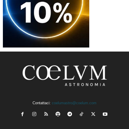
Contattaci:
coelumastro@coelum.com