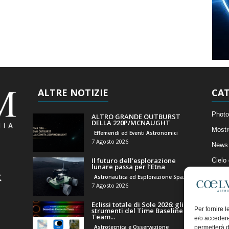
ALTRE NOTIZIE
CAT
Photo
ALTRO GRANDE OUTBURST
DELLA 220P/MCNAUGHT
Mostr
Effemeridi ed Eventi Astronomici
7 Agosto 2026
News 
Il futuro dell’esplorazione
Cielo
lunare passa per l’Etna
Astro
Astronautica ed Esplorazione Spaziale
7 Agosto 2026
Artico
Eclissi totale di Sole 2026: gli
Il Bl
Per fornire 
strumenti del Time Baseline
Team...
e/o accedere
Astrotecnica e Osservazione
permetterà d