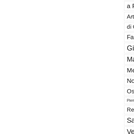
a 
Art
di
Fa
G
Ma
Me
No
Os
Plen
Re
Sa
V