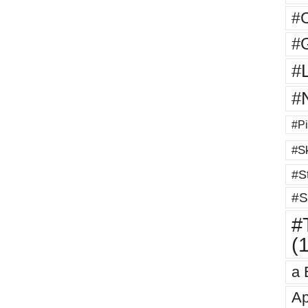
#
#G
#
#
#Pi
#Sk
#St
#S
#T
(
a 
Ap