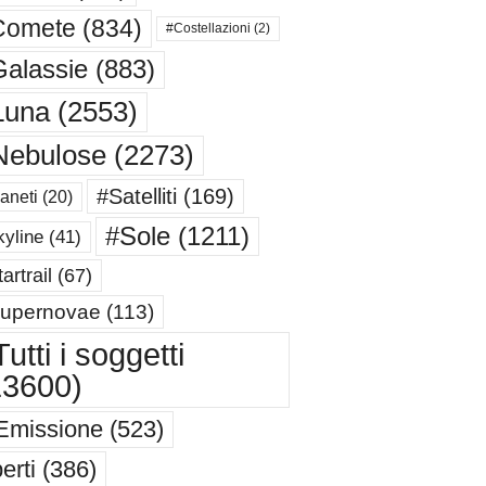
Comete
(834)
#Costellazioni
(2)
alassie
(883)
Luna
(2553)
Nebulose
(2273)
#Satelliti
(169)
aneti
(20)
#Sole
(1211)
yline
(41)
artrail
(67)
upernovae
(113)
utti i soggetti
13600)
Emissione
(523)
erti
(386)