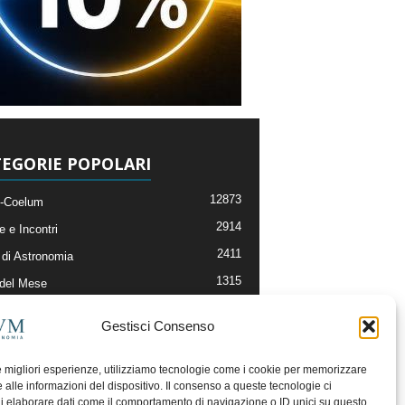
EGORIE POPOLARI
12873
-Coelum
2914
e e Incontri
2411
di Astronomia
1315
 del Mese
365
nomia, Astrofisica e Cosmologia
Gestisci Consenso
268
li e Risorse On-Line
192
og della Redazione
le migliori esperienze, utilizziamo tecnologie come i cookie per memorizzare
 alle informazioni del dispositivo. Il consenso a queste tecnologie ci
i elaborare dati come il comportamento di navigazione o ID unici su questo