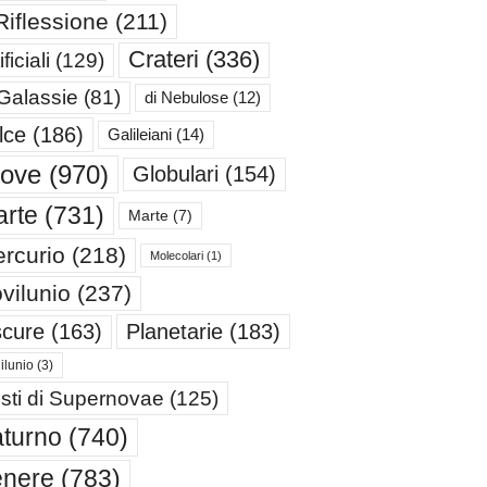
Riflessione
(211)
Crateri
(336)
ificiali
(129)
 Galassie
(81)
di Nebulose
(12)
lce
(186)
Galileiani
(14)
iove
(970)
Globulari
(154)
rte
(731)
Marte
(7)
rcurio
(218)
Molecolari
(1)
vilunio
(237)
cure
(163)
Planetarie
(183)
ilunio
(3)
sti di Supernovae
(125)
turno
(740)
enere
(783)