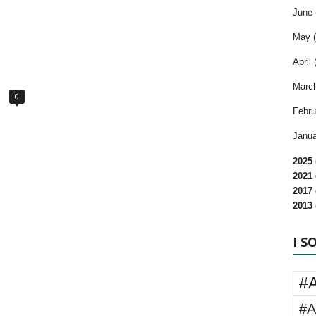
June 
May (
April 
March
0
Febru
Janua
2025 
2021 
2017 
2013 
I S
#
#A