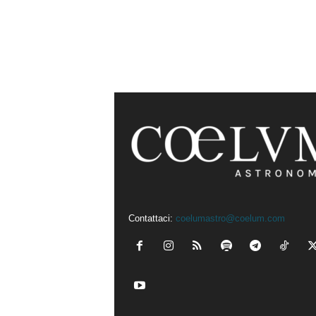
Contattaci:
coelumastro@coelum.com