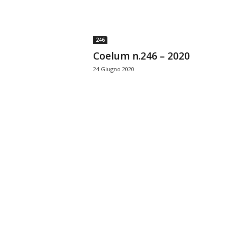
n
o
m
246
i
Coelum n.246 – 2020
a
24 Giugno 2020