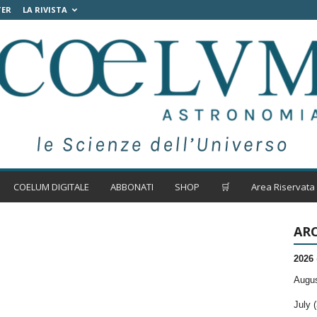
TER
LA RIVISTA
COELUM DIGITALE
ABBONATI
SHOP
🛒
Area Riservata
ARC
2026
Augus
July (