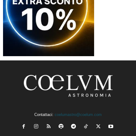
Contattaci:
coelumastro@coelum.com