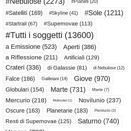
#Nebulose
(2273)
#Pianeti
(20)
#Sole
(1211)
#Satelliti
(169)
#Skyline
(41)
#Supernovae
(113)
#Startrail
(67)
#Tutti i soggetti
(13600)
a Emissione
(523)
Aperti
(386)
a Riflessione
(211)
Artificiali
(129)
Crateri
(336)
di Galassie
(81)
di Nebulose
(12)
Giove
(970)
Falce
(186)
Galileiani
(14)
Marte
(731)
Globulari
(154)
Marte
(7)
Mercurio
(218)
Novilunio
(237)
Molecolari
(1)
Oscure
(163)
Planetarie
(183)
Plenilunio
(3)
Saturno
(740)
Resti di Supernovae
(125)